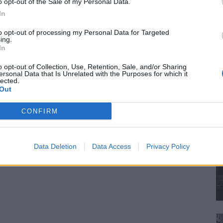
o opt-out of the Sale of my Personal Data.
In
to opt-out of processing my Personal Data for Targeted
ing.
In
o opt-out of Collection, Use, Retention, Sale, and/or Sharing
ersonal Data that Is Unrelated with the Purposes for which it
lected.
Out
CONFIRM
Data Deletion
Data Access
Privacy Policy