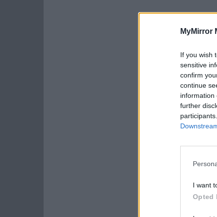
MyMirror 
If you wish 
sensitive in
confirm you
continue se
information 
further disc
participants
Downstream 
Persona
I want t
Opted 