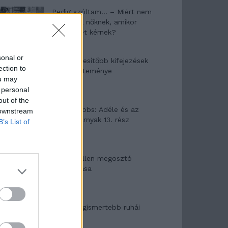
Pedig szóltam… – Miért nem
hiszünk a nőknek, amikor
segítséget kérnek?
sonal or
A legidegesítőbb kifejezések
ection to
laza gyűjteménye
ou may
 personal
out of the
Elyna Robbs: Adéle és az
 downstream
örökölt árnyak 13. rész
B’s List of
Woody Allen megosztó
zsenialitása
A világ legismertebb ruhái