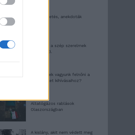
Nyár, nevetés, anekdoták
Panna és a szép szerelmek
mítosza 3.
Képtelenek vagyunk felnőni a
felnőtt élet kihívásaihoz?
Altatógázos rablások
Olaszországban
A kislány, akit nem védett meg