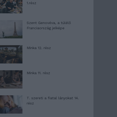
1.rész
Szent Genovéva, a túlélő
Franciaország jelképe
Minka 12. rész
Minka 11. rész
T. szereti a fiatal lányokat 14.
rész