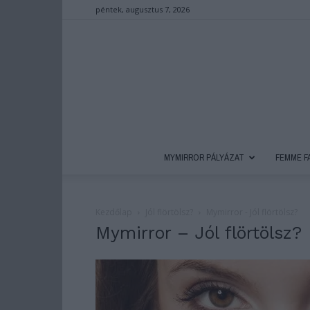
péntek, augusztus 7, 2026
MYMIRROR PÁLYÁZAT
FEMME F
Kezdőlap
Jól flörtölsz?
Mymirror - Jól flörtölsz?
Mymirror – Jól flörtölsz?