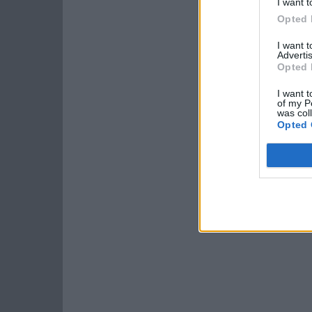
I want t
Opted 
I want 
Advertis
Opted 
I want t
of my P
was col
Opted 