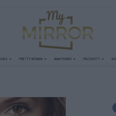
ATALE
PRETTY WOMAN
MAN POWER
FRUZSIFITT
KU
MyMirror
Magazin