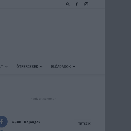
LT
ÖTPERCESEK
ELŐADÁSOK
- Advertisement -
46,301
Rajongók
TETSZIK