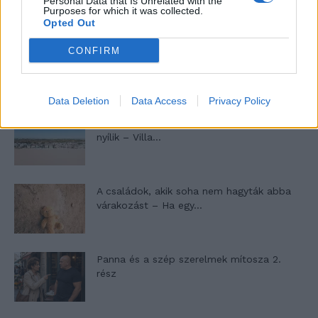
Personal Data that Is Unrelated with the
Purposes for which it was collected.
Opted Out
CONFIRM
10 tanács, ha jobban akarod érezni magad
a hétköznapokban
Data Deletion
Data Access
Privacy Policy
Egy ház, amely a tengerre és a fényre
nyílik – Villa...
A családok, akik soha nem hagyták abba
várakozást – Ha egy...
Panna és a szép szerelmek mítosza 2.
rész