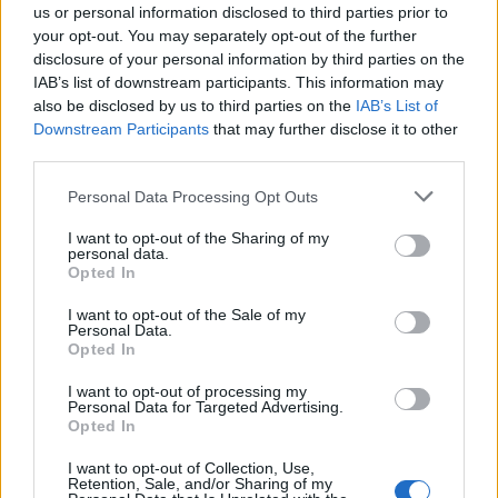
us or personal information disclosed to third parties prior to
your opt-out. You may separately opt-out of the further
T. Barnett: Gyilkosság a Garda-tónál 12.
disclosure of your personal information by third parties on the
rész
IAB’s list of downstream participants. This information may
also be disclosed by us to third parties on the
IAB’s List of
Downstream Participants
that may further disclose it to other
third parties.
T. szereti a fiatal lányokat 13. rész
Personal Data Processing Opt Outs
I want to opt-out of the Sharing of my
personal data.
Minka 10. rész
Opted In
I want to opt-out of the Sale of my
Personal Data.
Opted In
Minka 9. rész
I want to opt-out of processing my
Personal Data for Targeted Advertising.
Opted In
I want to opt-out of Collection, Use,
Máltai kaland 7.
Retention, Sale, and/or Sharing of my