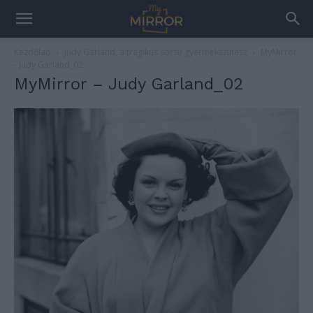
Kezdőlap
Judy Garland, a tragikus sorsú gyermekszínész
MyMirror
- Judy Garland_02
MyMirror – Judy Garland_02