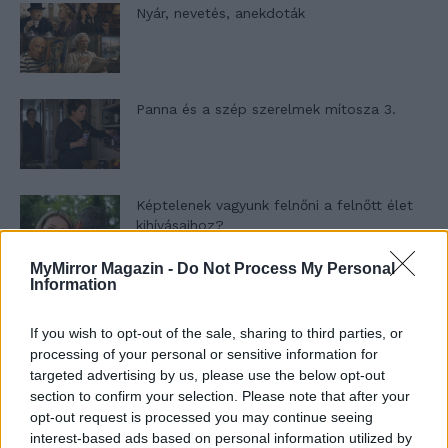
Nyár, nevetés, anekdoták
Panna és a szép szerelmek mítosza 3.
Képtelenek vagyunk felnőni a felnőtt élet
kihívásaihoz?
MyMirror Magazin -
Do Not Process My Personal
Information
Altatógázos rablások Olaszországban
If you wish to opt-out of the sale, sharing to third parties, or
processing of your personal or sensitive information for
targeted advertising by us, please use the below opt-out
section to confirm your selection. Please note that after your
A kislány, akit nem védett meg senki –
opt-out request is processed you may continue seeing
Lyhanna története
interest-based ads based on personal information utilized by