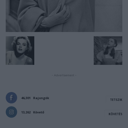
- Advertisement -
46,301
Rajongók
TETSZIK
13,262
Követő
KÖVETÉS