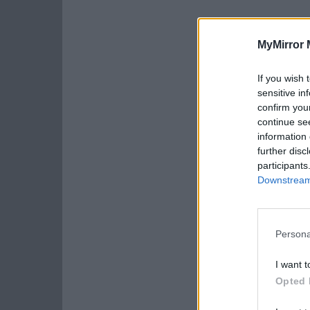
MyMirror 
If you wish 
sensitive in
confirm you
continue se
information 
further disc
participants
Downstream 
Persona
I want t
Opted 