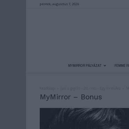
péntek, augusztus 7, 2026
MYMIRROR PÁLYÁZAT
FEMME F
Kezdőlap
Just a gigolo – 20. rész – Egy év múlva
M
MyMirror – Bonus