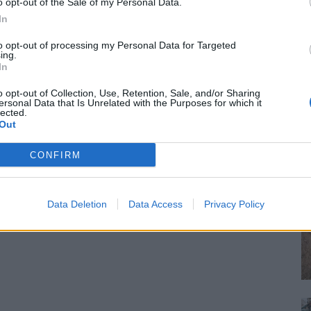
o opt-out of the Sale of my Personal Data.
In
to opt-out of processing my Personal Data for Targeted
ing.
In
o opt-out of Collection, Use, Retention, Sale, and/or Sharing
ersonal Data that Is Unrelated with the Purposes for which it
lected.
Out
CONFIRM
Data Deletion
Data Access
Privacy Policy