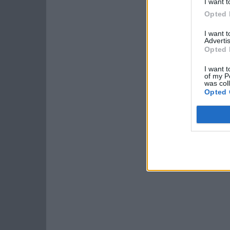
I want t
Opted 
I want 
Advertis
Opted 
I want t
of my P
was col
Opted 