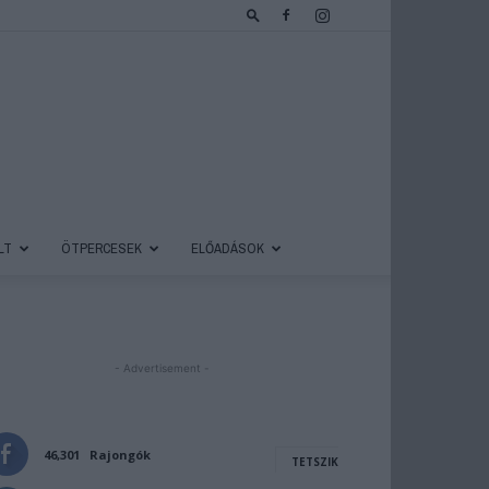
LT
ÖTPERCESEK
ELŐADÁSOK
- Advertisement -
46,301
Rajongók
TETSZIK