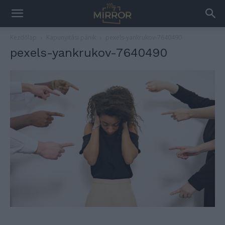
Kezdőlap
Kapunyitási pánik
pexels-yankrukov-7640490
pexels-yankrukov-7640490