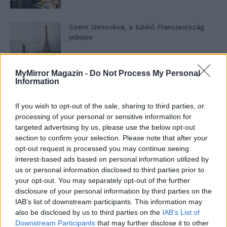
Szent Genovéva, a túlélő Franciaország
jelképe
MyMirror Magazin -
Do Not Process My Personal
Minka 12. rész
Information
If you wish to opt-out of the sale, sharing to third parties, or
processing of your personal or sensitive information for
Minka 11. rész
targeted advertising by us, please use the below opt-out
section to confirm your selection. Please note that after your
opt-out request is processed you may continue seeing
interest-based ads based on personal information utilized by
us or personal information disclosed to third parties prior to
T. szereti a fiatal lányokat 14. rész
your opt-out. You may separately opt-out of the further
disclosure of your personal information by third parties on the
IAB’s list of downstream participants. This information may
also be disclosed by us to third parties on the
IAB’s List of
Pedig szóltam… – Miért nem hiszünk a
Downstream Participants
that may further disclose it to other