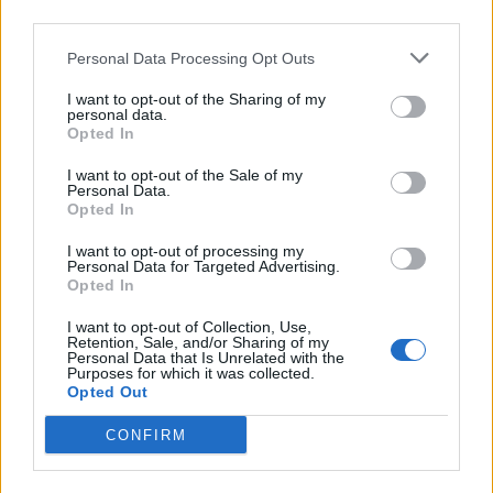
nőknek, amikor segítséget kérnek?
third parties.
Personal Data Processing Opt Outs
A legidegesítőbb kifejezések laza
I want to opt-out of the Sharing of my
personal data.
gyűjteménye
Opted In
I want to opt-out of the Sale of my
Personal Data.
Elyna Robbs: Adéle és az örökölt árnyak
Opted In
13. rész
I want to opt-out of processing my
Personal Data for Targeted Advertising.
Opted In
Woody Allen megosztó zsenialitása
I want to opt-out of Collection, Use,
Retention, Sale, and/or Sharing of my
Personal Data that Is Unrelated with the
Purposes for which it was collected.
Opted Out
A világ legismertebb ruhái
CONFIRM