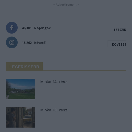
- Advertisement -
46,301
Rajongók
TETSZIK
13,262
Követő
KÖVETÉS
LEGFRISSEBB
Minka 14. rész
Minka 13. rész