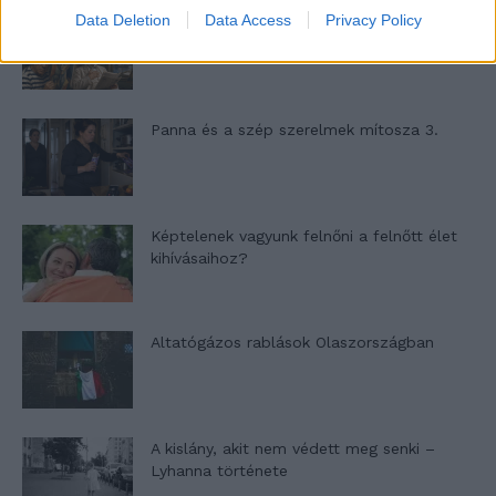
Data Deletion
Data Access
Privacy Policy
Nyár, nevetés, anekdoták
Panna és a szép szerelmek mítosza 3.
Képtelenek vagyunk felnőni a felnőtt élet
kihívásaihoz?
Altatógázos rablások Olaszországban
A kislány, akit nem védett meg senki –
Lyhanna története