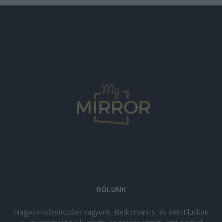
RÓLUNK
Nagyon különbözőek vagyunk, életkorban is, és életstílusban