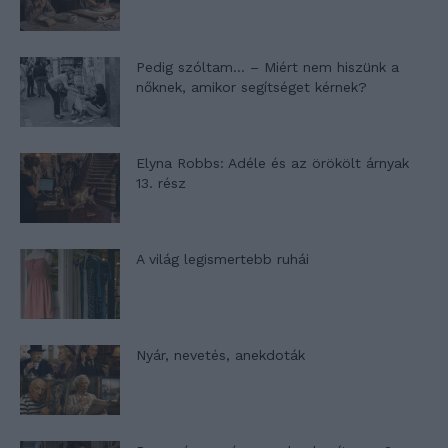
Pedig szóltam… – Miért nem hiszünk a
nőknek, amikor segítséget kérnek?
Elyna Robbs: Adéle és az örökölt árnyak
13. rész
A világ legismertebb ruhái
Nyár, nevetés, anekdoták