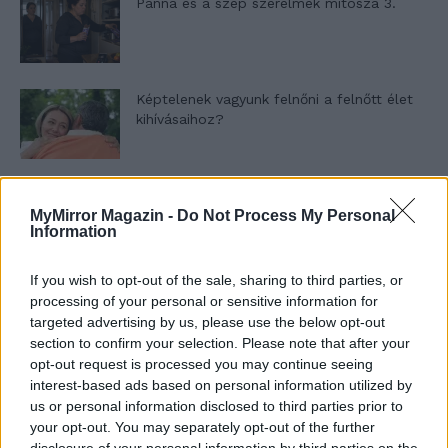
Panna és a szép szerelmek mítosza 3.
Képtelenek vagyunk felnőni a felnőtt élet
kihívásaihoz?
Altatógázos rablások Olaszországban
MyMirror Magazin -
Do Not Process My Personal
Information
If you wish to opt-out of the sale, sharing to third parties, or
A kislány, akit nem védett meg senki –
processing of your personal or sensitive information for
Lyhanna története
targeted advertising by us, please use the below opt-out
section to confirm your selection. Please note that after your
opt-out request is processed you may continue seeing
interest-based ads based on personal information utilized by
T. Barnett: Gyilkosság a Garda-tónál 12.
us or personal information disclosed to third parties prior to
rész
your opt-out. You may separately opt-out of the further