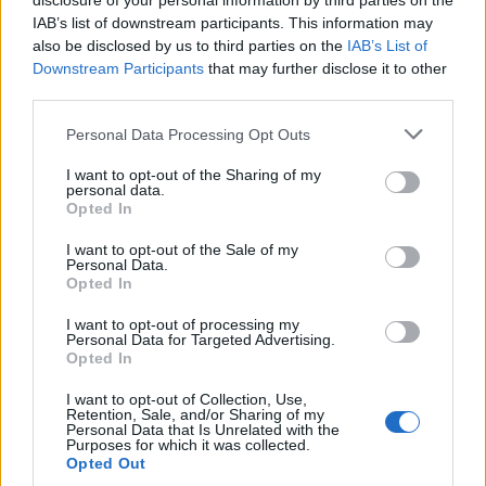
disclosure of your personal information by third parties on the
IAB’s list of downstream participants. This information may
T. szereti a fiatal lányokat 13. rész
also be disclosed by us to third parties on the
IAB’s List of
Downstream Participants
that may further disclose it to other
third parties.
Personal Data Processing Opt Outs
Minka 10. rész
I want to opt-out of the Sharing of my
personal data.
Opted In
Minka 9. rész
I want to opt-out of the Sale of my
Personal Data.
Opted In
I want to opt-out of processing my
Personal Data for Targeted Advertising.
Máltai kaland 7.
Opted In
I want to opt-out of Collection, Use,
Retention, Sale, and/or Sharing of my
Personal Data that Is Unrelated with the
Purposes for which it was collected.
10 tanács, ha jobban akarod érezni magad
Opted Out
a hétköznapokban