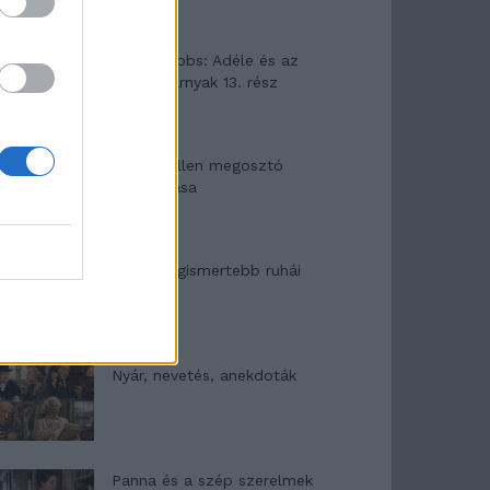
Elyna Robbs: Adéle és az
örökölt árnyak 13. rész
Woody Allen megosztó
zsenialitása
A világ legismertebb ruhái
Nyár, nevetés, anekdoták
Panna és a szép szerelmek