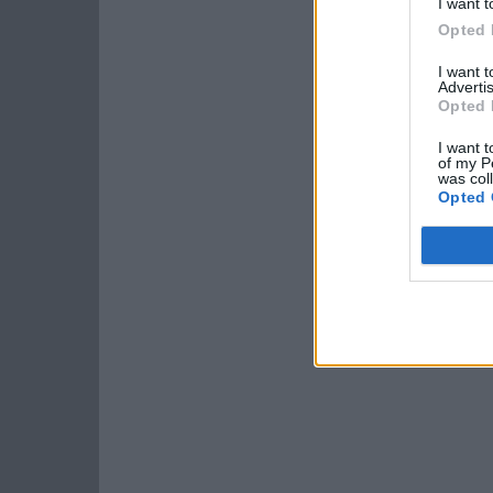
I want t
Opted 
I want 
Advertis
Opted 
I want t
of my P
was col
Opted 