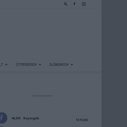
LT
ÖTPERCESEK
ELŐADÁSOK
- Advertisement -
46,301
Rajongók
TETSZIK