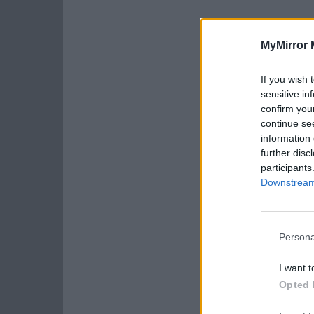
MyMirror 
If you wish 
sensitive in
confirm you
continue se
information 
further disc
participants
Downstream 
Persona
I want t
Opted 