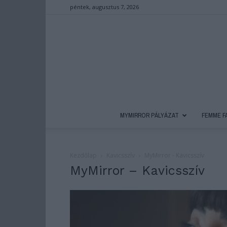
péntek, augusztus 7, 2026
MYMIRROR PÁLYÁZAT
FEMME F
Kezdőlap
Kavicsszív
MyMirror - Kavicsszív
MyMirror – Kavicsszív