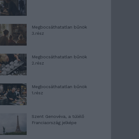
Megbocsáthatatlan bűnök
3.rész
Megbocsáthatatlan bűnök
2.rész
Megbocsáthatatlan bűnök
1.rész
Szent Genovéva, a túlélő
Franciaország jelképe