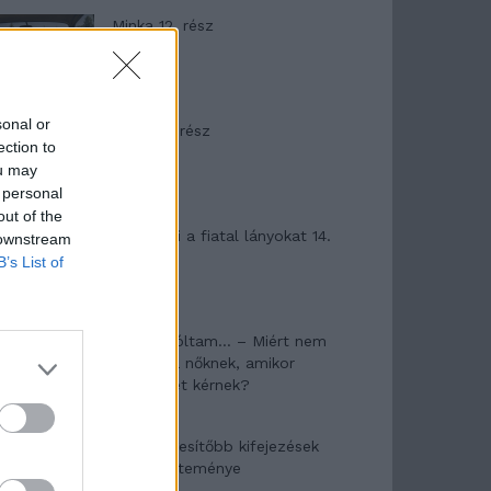
Minka 12. rész
sonal or
Minka 11. rész
ection to
ou may
 personal
out of the
T. szereti a fiatal lányokat 14.
 downstream
rész
B’s List of
Pedig szóltam… – Miért nem
hiszünk a nőknek, amikor
segítséget kérnek?
A legidegesítőbb kifejezések
laza gyűjteménye