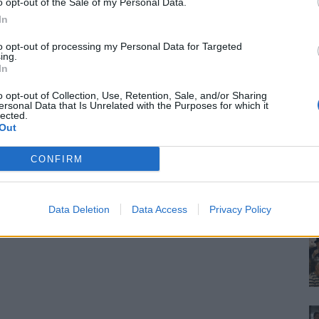
o opt-out of the Sale of my Personal Data.
In
to opt-out of processing my Personal Data for Targeted
ing.
In
o opt-out of Collection, Use, Retention, Sale, and/or Sharing
ersonal Data that Is Unrelated with the Purposes for which it
lected.
Out
CONFIRM
Data Deletion
Data Access
Privacy Policy