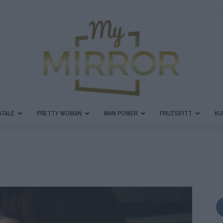
ATALE
PRETTY WOMAN
MAN POWER
FRUZSIFITT
KU
MyMirror
Magazin