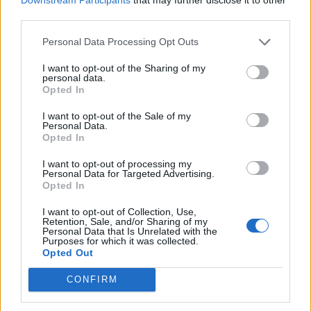
Pedig szóltam… – Miért nem hiszünk a
third parties.
nőknek, amikor segítséget kérnek?
Personal Data Processing Opt Outs
I want to opt-out of the Sharing of my
A legidegesítőbb kifejezések laza
personal data.
gyűjteménye
Opted In
I want to opt-out of the Sale of my
Personal Data.
Elyna Robbs: Adéle és az örökölt árnyak
Opted In
13. rész
I want to opt-out of processing my
Personal Data for Targeted Advertising.
Opted In
Woody Allen megosztó zsenialitása
I want to opt-out of Collection, Use,
Retention, Sale, and/or Sharing of my
Personal Data that Is Unrelated with the
Purposes for which it was collected.
Opted Out
A világ legismertebb ruhái
CONFIRM