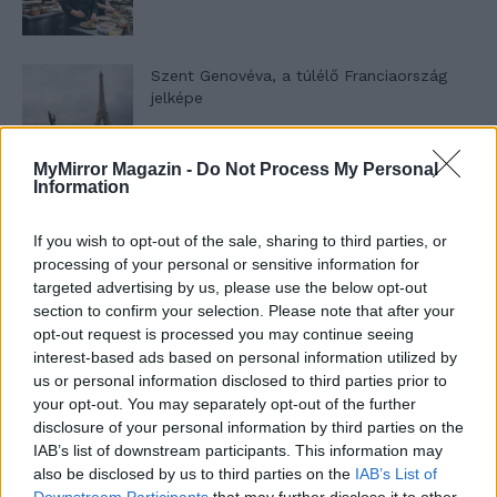
Szent Genovéva, a túlélő Franciaország
jelképe
MyMirror Magazin -
Do Not Process My Personal
Minka 12. rész
Information
If you wish to opt-out of the sale, sharing to third parties, or
processing of your personal or sensitive information for
targeted advertising by us, please use the below opt-out
Minka 11. rész
section to confirm your selection. Please note that after your
opt-out request is processed you may continue seeing
interest-based ads based on personal information utilized by
us or personal information disclosed to third parties prior to
T. szereti a fiatal lányokat 14. rész
your opt-out. You may separately opt-out of the further
disclosure of your personal information by third parties on the
IAB’s list of downstream participants. This information may
also be disclosed by us to third parties on the
IAB’s List of
Downstream Participants
that may further disclose it to other