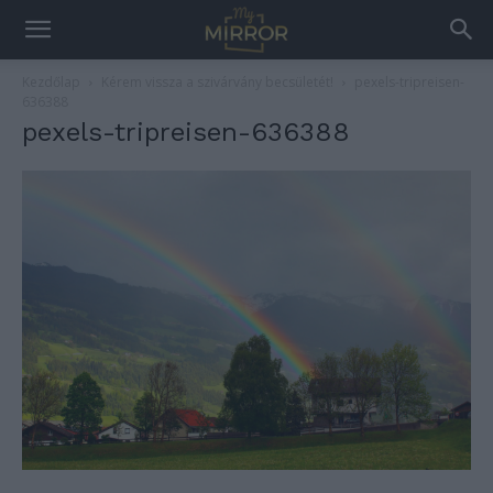
Kezdőlap
Kérem vissza a szivárvány becsületét!
pexels-tripreisen-
636388
pexels-tripreisen-636388