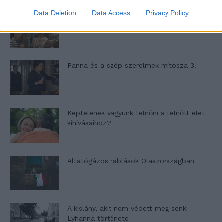
Data Deletion
Data Access
Privacy Policy
Nyár, nevetés, anekdoták
Panna és a szép szerelmek mítosza 3.
Képtelenek vagyunk felnőni a felnőtt élet
kihívásaihoz?
Altatógázos rablások Olaszországban
A kislány, akit nem védett meg senki –
Lyhanna története