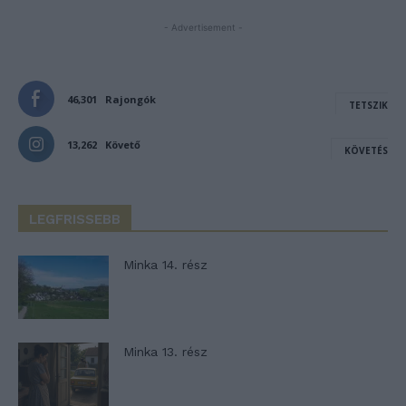
- Advertisement -
46,301
Rajongók
TETSZIK
13,262
Követő
KÖVETÉS
LEGFRISSEBB
Minka 14. rész
Minka 13. rész