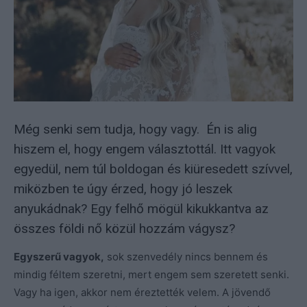
Még senki sem tudja, hogy vagy. Én is alig
hiszem el, hogy engem választottál. Itt vagyok
egyedül, nem túl boldogan és kiüresedett szívvel,
miközben te úgy érzed, hogy jó leszek
anyukádnak? Egy felhő mögül kikukkantva az
összes földi nő közül hozzám vágysz?
Egyszerű vagyok,
sok szenvedély nincs bennem és
mindig féltem szeretni, mert engem sem szeretett senki.
Vagy ha igen, akkor nem éreztették velem. A jövendő