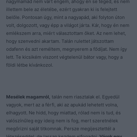
nagymamád nem várt engem, ahogy én se téged, és nem
illettem bele az életébe, ezért gyakran ki is felejtett
belőle. Pontosan úgy, mint a nagyapád, aki folyton úton
volt, dolgozott, vagy épp a világot járta. Kár, hogy én nem
emlékszem arra, miért választottam őket. Az nem lehet,
hogy szenvedni akartam. Talán rulettet játszottam
odafenn és azt reméltem, megnyerem a fődíjat. Nem így
lett. Te kicsikém viszont végtelenül bátor vagy, hogy a
földi létbe kívánkozol.
Mesélek magamról,
talán nem riasztalak el. Egyedül
vagyok, mert az a férfi, aki az apukád lehetett volna,
elhagyott. Ne hidd, hogy miattad, rólad nem is tud, és
valószínűleg egy ideig nem is fog, mert szeretnélek
megőrizni saját titkomnak. Persze megijesztettél a
létezéseddel, de lassan kezdem elfogadni.
Várok egy