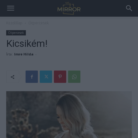
Kezdőlap
Ötpercesek
Ötpercesek
Kicsikém!
Írta:
Imre Hilda
-