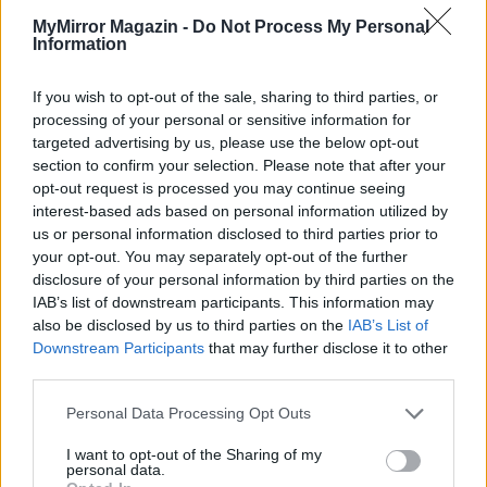
MyMirror Magazin -
Do Not Process My Personal
Information
If you wish to opt-out of the sale, sharing to third parties, or
processing of your personal or sensitive information for
targeted advertising by us, please use the below opt-out
section to confirm your selection. Please note that after your
opt-out request is processed you may continue seeing
interest-based ads based on personal information utilized by
us or personal information disclosed to third parties prior to
your opt-out. You may separately opt-out of the further
disclosure of your personal information by third parties on the
IAB’s list of downstream participants. This information may
also be disclosed by us to third parties on the
IAB’s List of
Downstream Participants
that may further disclose it to other
third parties.
Imre Hilda
Personal Data Processing Opt Outs
Oktatás és nevelés területén dolgozom, de minden
szabadidőmben írok. Szeretek belesni a hétköznapok függönye
I want to opt-out of the Sharing of my
mögé és közben keresem az embert, a nőt a jól legyártott álarcok
personal data.
mögött. Néha meséket is írok, de gyakrabban novellákat,