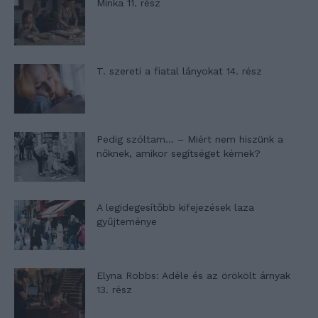
Minka 11. rész
T. szereti a fiatal lányokat 14. rész
Pedig szóltam… – Miért nem hiszünk a
nőknek, amikor segítséget kérnek?
A legidegesítőbb kifejezések laza
gyűjteménye
Elyna Robbs: Adéle és az örökölt árnyak
13. rész