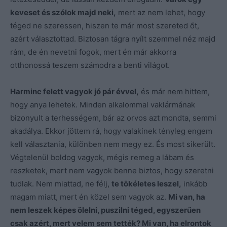
keveset és szólok majd neki,
mert az nem lehet, hogy
téged ne szeressen, hiszen te már most szereted őt,
azért választottad. Biztosan tágra nyílt szemmel néz majd
rám, de én nevetni fogok, mert én már akkorra
otthonossá teszem számodra a benti világot.
Harminc felett vagyok jó pár évvel,
és már nem hittem,
hogy anya lehetek. Minden alkalommal vaklármának
bizonyult a terhességem, bár az orvos azt mondta, semmi
akadálya. Ekkor jöttem rá, hogy valakinek tényleg engem
kell választania, különben nem megy ez. És most sikerült.
Végtelenül boldog vagyok, mégis remeg a lábam és
reszketek, mert nem vagyok benne biztos, hogy szeretni
tudlak. Nem miattad, ne félj,
te tökéletes leszel,
inkább
magam miatt, mert én közel sem vagyok az.
Mi van, ha
nem leszek képes ölelni, puszilni téged, egyszerűen
csak azért, mert velem sem tették? Mi van, ha elrontok