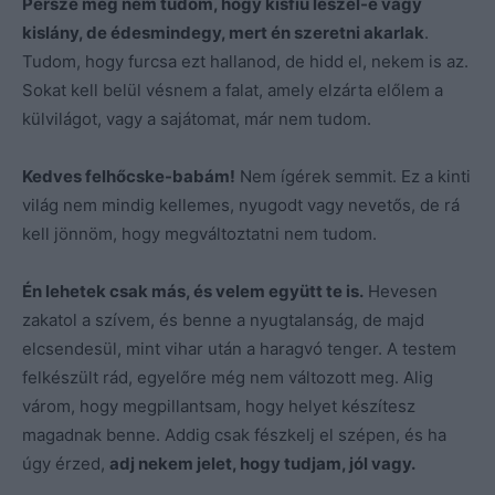
Persze még nem tudom, hogy kisfiú leszel-e vagy
kislány, de édesmindegy, mert én szeretni akarlak
.
Tudom, hogy furcsa ezt hallanod, de hidd el, nekem is az.
Sokat kell belül vésnem a falat, amely elzárta előlem a
külvilágot, vagy a sajátomat, már nem tudom.
Kedves felhőcske-babám!
Nem ígérek semmit. Ez a kinti
világ nem mindig kellemes, nyugodt vagy nevetős, de rá
kell jönnöm, hogy megváltoztatni nem tudom.
Én lehetek csak más, és velem együtt te is.
Hevesen
zakatol a szívem, és benne a nyugtalanság, de majd
elcsendesül, mint vihar után a haragvó tenger. A testem
felkészült rád, egyelőre még nem változott meg. Alig
várom, hogy megpillantsam, hogy helyet készítesz
magadnak benne. Addig csak fészkelj el szépen, és ha
úgy érzed,
adj nekem jelet, hogy tudjam, jól vagy.