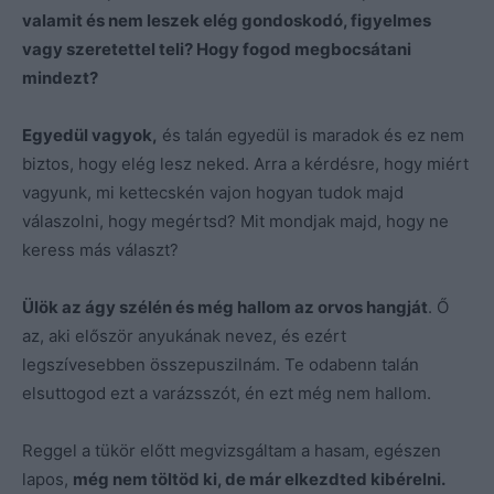
valamit és nem leszek elég gondoskodó, figyelmes
vagy szeretettel teli? Hogy fogod megbocsátani
mindezt?
Egyedül vagyok,
és talán egyedül is maradok és ez nem
biztos, hogy elég lesz neked. Arra a kérdésre, hogy miért
vagyunk, mi kettecskén vajon hogyan tudok majd
válaszolni, hogy megértsd? Mit mondjak majd, hogy ne
keress más választ?
Ülök az ágy szélén és még hallom az orvos hangját
. Ő
az, aki először anyukának nevez, és ezért
legszívesebben összepuszilnám. Te odabenn talán
elsuttogod ezt a varázsszót, én ezt még nem hallom.
Reggel a tükör előtt megvizsgáltam a hasam, egészen
lapos,
még nem töltöd ki, de már elkezdted kibérelni.