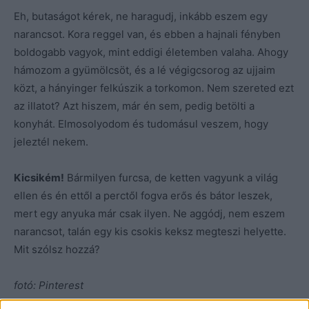
Eh, butaságot kérek, ne haragudj, inkább eszem egy
narancsot. Kora reggel van, és ebben a hajnali fényben
boldogabb vagyok, mint eddigi életemben valaha. Ahogy
hámozom a gyümölcsöt, és a lé végigcsorog az ujjaim
közt, a hányinger felkúszik a torkomon. Nem szereted ezt
az illatot? Azt hiszem, már én sem, pedig betölti a
konyhát. Elmosolyodom és tudomásul veszem, hogy
jeleztél nekem.
Kicsikém!
Bármilyen furcsa, de ketten vagyunk a világ
ellen és én ettől a perctől fogva erős és bátor leszek,
mert egy anyuka már csak ilyen. Ne aggódj, nem eszem
narancsot, talán egy kis csokis keksz megteszi helyette.
Mit szólsz hozzá?
fotó: Pinterest