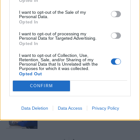
Opted In
cikkeket és apró vicces történeteket.
I want to opt-out of the Sale of my
Personal Data.
Opted In
I want to opt-out of processing my
KAPCSOLÓDÓ CIKKEK
TÖBB A SZERZŐTŐL
Personal Data for Targeted Advertising.
Opted In
Bivalytej és vino rosso 9.rész
I want to opt-out of Collection, Use,
Retention, Sale, and/or Sharing of my
Personal Data that Is Unrelated with the
Purposes for which it was collected.
Opted Out
Heti horoszkóp december 15-21-ig
CONFIRM
Data Deletion
Data Access
Privacy Policy
Trollok árnyékában