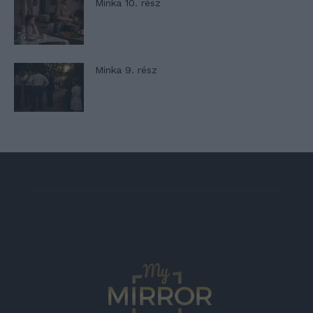
Minka 10. rész
Minka 9. rész