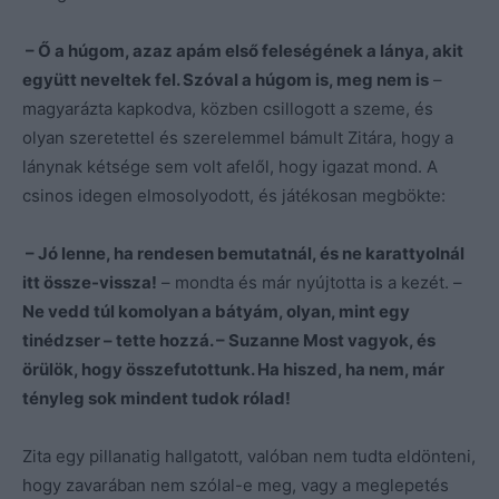
– Ő a húgom, azaz apám első feleségének a lánya, akit
együtt neveltek fel. Szóval a húgom is, meg nem is
–
magyarázta kapkodva, közben csillogott a szeme, és
olyan szeretettel és szerelemmel bámult Zitára, hogy a
lánynak kétsége sem volt afelől, hogy igazat mond. A
csinos idegen elmosolyodott, és játékosan megbökte:
– Jó lenne, ha rendesen bemutatnál, és ne karattyolnál
itt össze-vissza!
– mondta és már nyújtotta is a kezét. –
Ne vedd túl komolyan a bátyám, olyan, mint egy
tinédzser – tette hozzá. – Suzanne Most vagyok, és
örülök, hogy összefutottunk. Ha hiszed, ha nem, már
tényleg sok mindent tudok rólad!
Zita egy pillanatig hallgatott, valóban nem tudta eldönteni,
hogy zavarában nem szólal-e meg, vagy a meglepetés