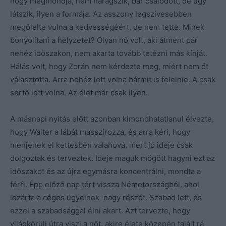
hogy megmondja, nem haragszik, bár csalódott, de úgy
látszik, ilyen a formája. Az asszony legszívesebben
megölelte volna a kedvességéért, de nem tette. Minek
bonyolítani a helyzetet? Olyan nő volt, aki átment pár
nehéz időszakon, nem akarta tovább tetézni más kínját.
Hálás volt, hogy Zorán nem kérdezte meg, miért nem őt
választotta. Arra nehéz lett volna bármit is felelnie. A csak
sértő lett volna. Az élet már csak ilyen.
A másnapi nyitás előtt azonban kimondhatatlanul élvezte,
hogy Walter a lábát masszírozza, és arra kéri, hogy
menjenek el kettesben valahová, mert jó ideje csak
dolgoztak és terveztek. Ideje maguk mögött hagyni ezt az
időszakot és az újra egymásra koncentrálni, mondta a
férfi. Épp előző nap tért vissza Németországból, ahol
lezárta a céges ügyeinek nagy részét. Szabad lett, és
ezzel a szabadsággal élni akart. Azt tervezte, hogy
világkörüli útra viszi a nőt, akire élete közepén talált rá.