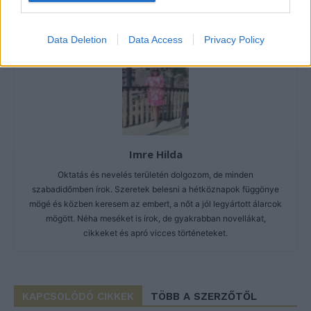
Data Deletion
Data Access
Privacy Policy
Imre Hilda
Oktatás és nevelés területén dolgozom, de minden
szabadidőmben írok. Szeretek belesni a hétköznapok függönye
mögé és közben keresem az embert, a nőt a jól legyártott álarcok
mögött. Néha meséket is írok, de gyakrabban novellákat,
cikkeket és apró vicces történeteket.
KAPCSOLÓDÓ CIKKEK
TÖBB A SZERZŐTŐL