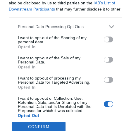
also be disclosed by us to third parties on the
IAB’s List of
megnyitóján. Ám az öröm ritkán szokott haragot szülni,
Downstream Participants
that may further disclose it to other
így remélte, hogy élve megússza a Books and… első
third parties.
napját. Hogy miért ez lett a neve? Már nem tudta volna
Personal Data Processing Opt Outs
megmondani, de végül a sok lehetetlen név közül ez
tetszett a legjobban neki, Sofinak és Walternak is.
I want to opt-out of the Sharing of my
personal data.
Opted In
Vége
I want to opt-out of the Sale of my
Personal Data.
Opted In
I want to opt-out of processing my
Personal Data for Targeted Advertising.
Kép forrása: Pinterest
Opted In
I want to opt-out of Collection, Use,
Retention, Sale, and/or Sharing of my
Personal Data that Is Unrelated with the
Purposes for which it was collected.
Opted Out
CONFIRM