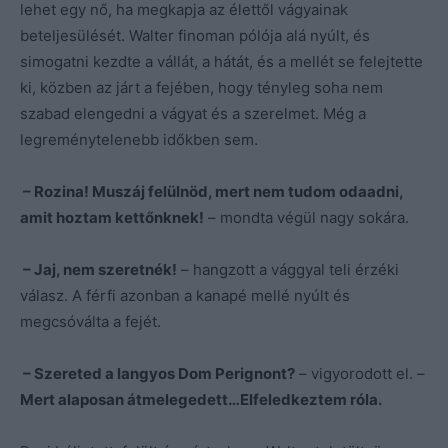
lehet egy nő, ha megkapja az élettől vágyainak
beteljesülését. Walter finoman pólója alá nyúlt, és
simogatni kezdte a vállát, a hátát, és a mellét se felejtette
ki, közben az járt a fejében, hogy tényleg soha nem
szabad elengedni a vágyat és a szerelmet. Még a
legreménytelenebb időkben sem.
– Rozina! Muszáj felülnöd, mert nem tudom odaadni,
amit hoztam kettőnknek!
– mondta végül nagy sokára.
– Jaj, nem szeretnék!
– hangzott a vággyal teli érzéki
válasz. A férfi azonban a kanapé mellé nyúlt és
megcsóválta a fejét.
– Szereted a langyos Dom Perignont?
– vigyorodott el. –
Mert alaposan átmelegedett…Elfeledkeztem róla.