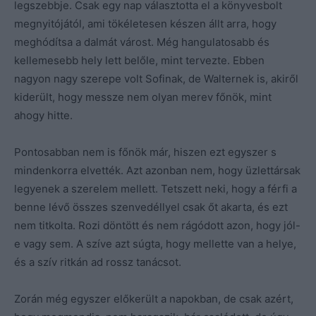
legszebbje. Csak egy nap választotta el a könyvesbolt
megnyitójától, ami tökéletesen készen állt arra, hogy
meghódítsa a dalmát várost. Még hangulatosabb és
kellemesebb hely lett belőle, mint tervezte. Ebben
nagyon nagy szerepe volt Sofinak, de Walternek is, akiről
kiderült, hogy messze nem olyan merev főnök, mint
ahogy hitte.
Pontosabban nem is főnök már, hiszen ezt egyszer s
mindenkorra elvették. Azt azonban nem, hogy üzlettársak
legyenek a szerelem mellett. Tetszett neki, hogy a férfi a
benne lévő összes szenvedéllyel csak őt akarta, és ezt
nem titkolta. Rozi döntött és nem rágódott azon, hogy jól-
e vagy sem. A szíve azt súgta, hogy mellette van a helye,
és a szív ritkán ad rossz tanácsot.
Zorán még egyszer előkerült a napokban, de csak azért,