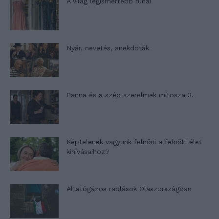
A világ legismertebb ruhái
Nyár, nevetés, anekdoták
Panna és a szép szerelmek mítosza 3.
Képtelenek vagyunk felnőni a felnőtt élet
kihívásaihoz?
Altatógázos rablások Olaszországban