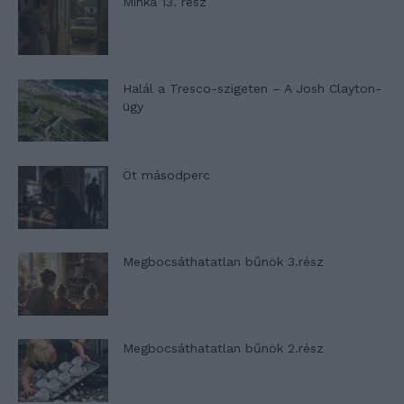
Minka 13. rész
Halál a Tresco-szigeten – A Josh Clayton-
ügy
Öt másodperc
Megbocsáthatatlan bűnök 3.rész
Megbocsáthatatlan bűnök 2.rész