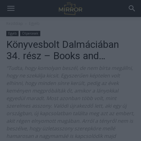
Kezdőlap
Egyéb
Egyéb
Ötpercesek
Könyvesbolt Dalmáciában
34. rész – Books and…
“Tudta, hogy komolyan beszél, de nem bírta megállni,
hogy ne szekálja kicsit. Egyszerűen képtelen volt
elhinni, hogy minden sínre került, pedig az évek
keményen megpróbálták őt, amikor a lányokkal
egyedül maradt. Most azonban több volt, mint
szerelmes asszony. Valódi újrakezdő lett, aki egy új
országban, új kapcsolatban találta meg azt az embert,
akit régen elnyomott magában. Arról a tényről nem is
beszélve, hogy üzletasszony szerepköre mellé
hamarosan a nagymamáé is kapcsolódik majd