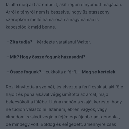
találta meg azt az embert, akit régen elnyomott magában.
Arról a tényről nem is beszélve, hogy üzletasszony
szerepköre mellé hamarosan a nagymamáé is
kapcsolódik majd benne.
– Zita tudja?
– kérdezte váratlanul Walter.
– Mit? Hogy össze fogunk házasodni?
– Össze fogunk?
– cukkolta a férfi. –
Meg se kértelek.
Rozi kinyitotta a szemét, és élvezte a férfi csókját, aki fölé
hajolt és puha ajkával végigsimította az arcát, majd
belecsókolt a fülébe. Utána mohón a száját kereste, hogy
ne tudjon válaszolni. Istenem, ébren vagyok, vagy
álmodom, szaladt végig a fején egy újabb riadt gondolat,
de mindegy volt. Boldog és elégedett, amennyire csak