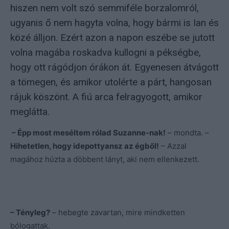
hiszen nem volt szó semmiféle borzalomról,
ugyanis ő nem hagyta volna, hogy bármi is Ian és
közé álljon. Ezért azon a napon eszébe se jutott
volna magába roskadva kullogni a pékségbe,
hogy ott rágódjon órákon át. Egyenesen átvágott
a tömegen, és amikor utolérte a párt, hangosan
rájuk köszönt. A fiú arca felragyogott, amikor
meglátta.
– Épp most meséltem rólad Suzanne-nak!
– mondta. –
Hihetetlen, hogy idepottyansz az égből!
– Azzal
magához húzta a döbbent lányt, aki nem ellenkezett.
–
Tényleg?
– hebegte zavartan, mire mindketten
bólogattak.