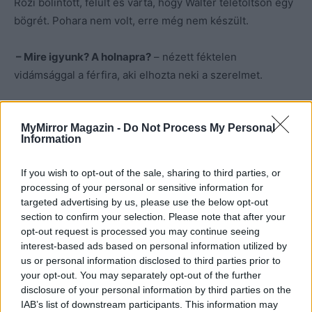
Rozi bólintott, felült és várta, hogy Walter teletöltsön egy
bögrét. Pohara nem volt, erre még nem készült.
– Mire igyunk? A holnapra?
– nézett féktelen
vidámsággal a férfira, aki elhozta neki a szerelmet.
– Meg ránk!
– Walter magához húzta, és azt se bánta,
MyMirror Magazin -
Do Not Process My Personal
hogy a váratlan lendülettől pár csepp pezsgő az ingére
Information
cseppent. Zita, ha látta volna az egészet, csak annyit
mondott volna, nyál a köbön. Mivel azonban messze volt,
If you wish to opt-out of the sale, sharing to third parties, or
szerencsére nem szólhatott semmit.
processing of your personal or sensitive information for
targeted advertising by us, please use the below opt-out
section to confirm your selection. Please note that after your
– Szóval a lányodnak nem dobjuk fel a kedvét?
–
opt-out request is processed you may continue seeing
kérdezte hosszú percek múlva a férfi.
interest-based ads based on personal information utilized by
us or personal information disclosed to third parties prior to
– Nem is tudom. Inkább legyen meglepetés neki a
your opt-out. You may separately opt-out of the further
disclosure of your personal information by third parties on the
holnapi nap!
– kacsintott Rozi, bár nem volt benne biztos,
IAB’s list of downstream participants. This information may
hogy ezért legkisebb lánya nem öli-e meg a könyvesbolt