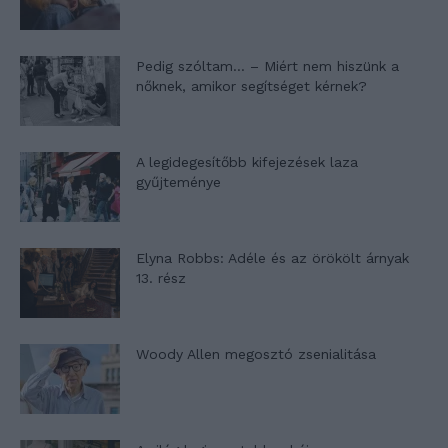
Pedig szóltam… – Miért nem hiszünk a
nőknek, amikor segítséget kérnek?
A legidegesítőbb kifejezések laza
gyűjteménye
Elyna Robbs: Adéle és az örökölt árnyak
13. rész
Woody Allen megosztó zsenialitása