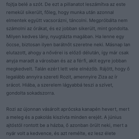
fojtja belé a szót. De ezt a pillanatot leszámítva az este
remekül sikerült, főleg, hogy munka után azonnal
elmentek együtt vacsorázni, táncolni. Megpróbálta nem
számolni az órákat, és ez jobban sikerült, mint gondolta.
Milyen kedves lány, nyugtázta magában. Ha lenne egy
öccse, biztosan ilyen barátnőt szeretne neki. Másnap Ian
elutazott, ahogy a nővérei is előző délután, így már csak
anyja maradt a városban és az a férfi, akit egyre jobban
megkedvelt. Talán ezért lett vele elnézőb. Rájött, hogy ő
legalább annyira szereti Rozit, amennyire Ziza az ír
srácot. Hiába, a szerelem lágyabbá teszi a szívet,
gondolta sokadszorra.
Rozi az újonnan vásárolt aprócska kanapén hevert, mert
a meleg és a pakolás kiszívta minden erejét. A június
ajtóstól rontott be a házba, ő azonban örült neki, mert a
nyár volt a kedvence, és azt remélte, ez lesz élete