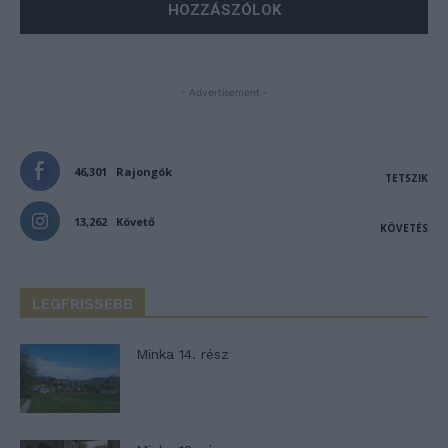
- Advertisement -
46,301
Rajongók
TETSZIK
13,262
Követő
KÖVETÉS
LEGFRISSEBB
Minka 14. rész