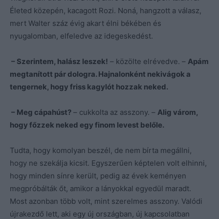
Életed közepén, kacagott Rozi. Noná, hangzott a válasz,
mert Walter száz évig akart élni békében és
nyugalomban, elfeledve az idegeskedést.
– Szerintem, halász leszek!
– közölte elrévedve. –
Apám
megtanított pár dologra. Hajnalonként nekivágok a
tengernek, hogy friss kagylót hozzak neked.
– Meg cápahúst?
– cukkolta az asszony. –
Alig várom,
hogy főzzek neked egy finom levest belőle.
Tudta, hogy komolyan beszél, de nem bírta megállni,
hogy ne szekálja kicsit. Egyszerűen képtelen volt elhinni,
hogy minden sínre került, pedig az évek keményen
megpróbálták őt, amikor a lányokkal egyedül maradt.
Most azonban több volt, mint szerelmes asszony. Valódi
újrakezdő lett, aki egy új országban, új kapcsolatban