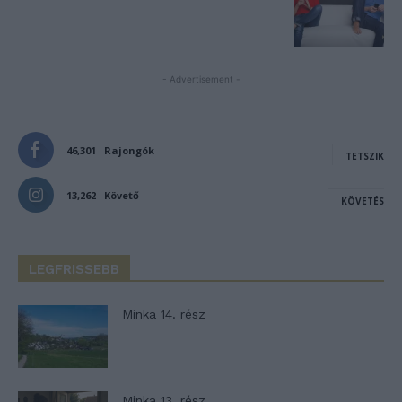
- Advertisement -
46,301
Rajongók
TETSZIK
13,262
Követő
KÖVETÉS
LEGFRISSEBB
Minka 14. rész
Minka 13. rész