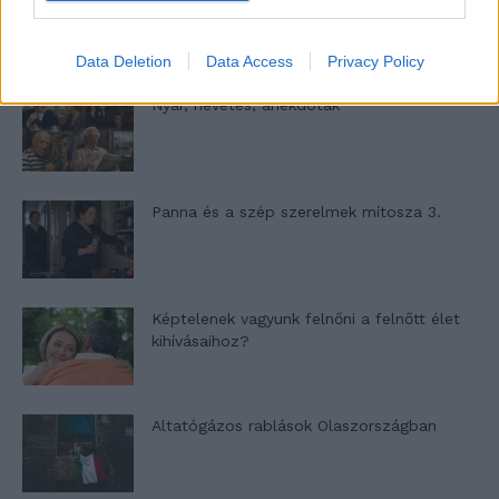
Data Deletion
Data Access
Privacy Policy
Nyár, nevetés, anekdoták
Panna és a szép szerelmek mítosza 3.
Képtelenek vagyunk felnőni a felnőtt élet
kihívásaihoz?
Altatógázos rablások Olaszországban