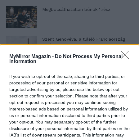
Megbocsáthatatlan bűnök 1.rész
Szent Genovéva, a túlélő Franciaország
jelképe
MyMirror Magazin -
Do Not Process My Personal
Information
Minka 12. rész
If you wish to opt-out of the sale, sharing to third parties, or
processing of your personal or sensitive information for
targeted advertising by us, please use the below opt-out
section to confirm your selection. Please note that after your
Minka 11. rész
opt-out request is processed you may continue seeing
interest-based ads based on personal information utilized by
us or personal information disclosed to third parties prior to
your opt-out. You may separately opt-out of the further
disclosure of your personal information by third parties on the
T. szereti a fiatal lányokat 14. rész
IAB’s list of downstream participants. This information may