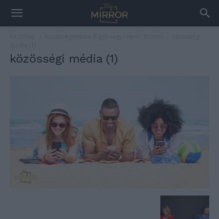
Kezdőlap
Közösségimédia-függő vagy? Nem? Biztos?
közösségi
média (1)
közösségi média (1)