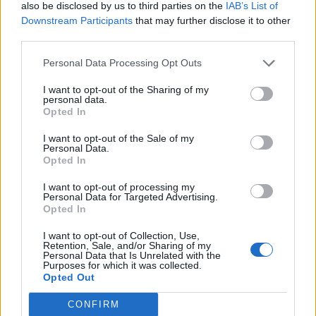
also be disclosed by us to third parties on the
IAB’s List of
Downstream Participants
that may further disclose it to other
third parties.
Pedig szóltam… – Miért nem hiszünk a
nőknek, amikor segítséget kérnek?
Personal Data Processing Opt Outs
I want to opt-out of the Sharing of my
personal data.
Opted In
A legidegesítőbb kifejezések laza
gyűjteménye
I want to opt-out of the Sale of my
Personal Data.
Opted In
Elyna Robbs: Adéle és az örökölt árnyak
I want to opt-out of processing my
13. rész
Personal Data for Targeted Advertising.
Opted In
I want to opt-out of Collection, Use,
Retention, Sale, and/or Sharing of my
Woody Allen megosztó zsenialitása
Personal Data that Is Unrelated with the
Purposes for which it was collected.
Opted Out
CONFIRM
A világ legismertebb ruhái