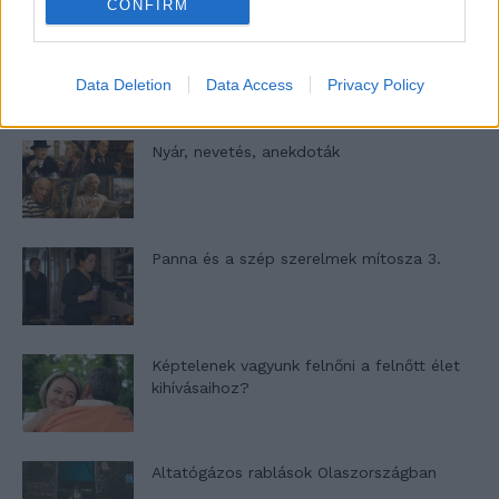
CONFIRM
A világ legismertebb ruhái
Data Deletion
Data Access
Privacy Policy
Nyár, nevetés, anekdoták
Panna és a szép szerelmek mítosza 3.
Képtelenek vagyunk felnőni a felnőtt élet
kihívásaihoz?
Altatógázos rablások Olaszországban