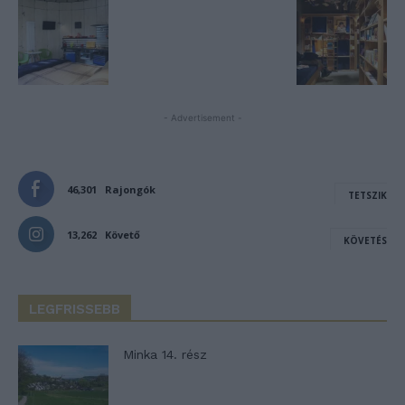
- Advertisement -
46,301
Rajongók
TETSZIK
13,262
Követő
KÖVETÉS
LEGFRISSEBB
Minka 14. rész