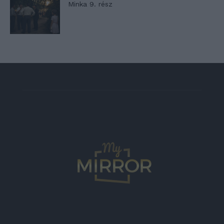
Minka 9. rész