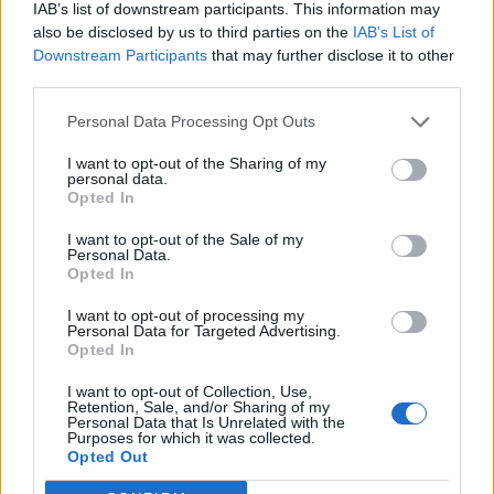
IAB’s list of downstream participants. This information may
T. szereti a fiatal lányokat 14. rész
also be disclosed by us to third parties on the
IAB’s List of
Downstream Participants
that may further disclose it to other
third parties.
Pedig szóltam… – Miért nem hiszünk a
Personal Data Processing Opt Outs
nőknek, amikor segítséget kérnek?
I want to opt-out of the Sharing of my
personal data.
Opted In
A legidegesítőbb kifejezések laza
I want to opt-out of the Sale of my
gyűjteménye
Personal Data.
Opted In
I want to opt-out of processing my
Elyna Robbs: Adéle és az örökölt árnyak
Personal Data for Targeted Advertising.
13. rész
Opted In
I want to opt-out of Collection, Use,
Retention, Sale, and/or Sharing of my
Personal Data that Is Unrelated with the
Woody Allen megosztó zsenialitása
Purposes for which it was collected.
Opted Out