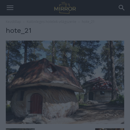
Kezdőlap
Különleges hotelek világszerte
hote_21
hote_21