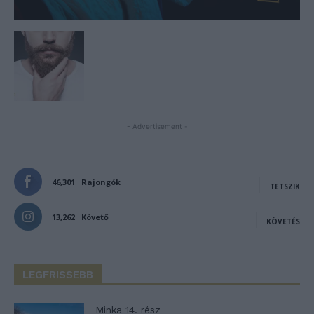
- Advertisement -
46,301
Rajongók
TETSZIK
13,262
Követő
KÖVETÉS
LEGFRISSEBB
Minka 14. rész