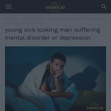
Kezdőlap
Különös fóbiák
young sick looking man suffering mental
disorder or depression
young sick looking man suffering
mental disorder or depression