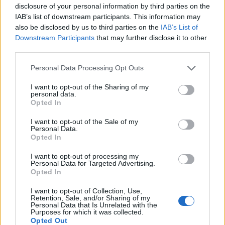
disclosure of your personal information by third parties on the
IAB’s list of downstream participants. This information may
also be disclosed by us to third parties on the
IAB’s List of
T. szereti a fiatal lányokat 14. rész
Downstream Participants
that may further disclose it to other
third parties.
Personal Data Processing Opt Outs
Pedig szóltam… – Miért nem hiszünk a
I want to opt-out of the Sharing of my
nőknek, amikor segítséget kérnek?
personal data.
Opted In
I want to opt-out of the Sale of my
A legidegesítőbb kifejezések laza
Personal Data.
gyűjteménye
Opted In
I want to opt-out of processing my
Personal Data for Targeted Advertising.
Opted In
Elyna Robbs: Adéle és az örökölt árnyak
13. rész
I want to opt-out of Collection, Use,
Retention, Sale, and/or Sharing of my
Personal Data that Is Unrelated with the
Purposes for which it was collected.
Opted Out
Woody Allen megosztó zsenialitása