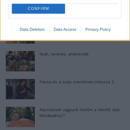
CONFIRM
A világ legismertebb ruhái
Data Deletion
Data Access
Privacy Policy
Nyár, nevetés, anekdoták
Panna és a szép szerelmek mítosza 3.
Képtelenek vagyunk felnőni a felnőtt élet
kihívásaihoz?