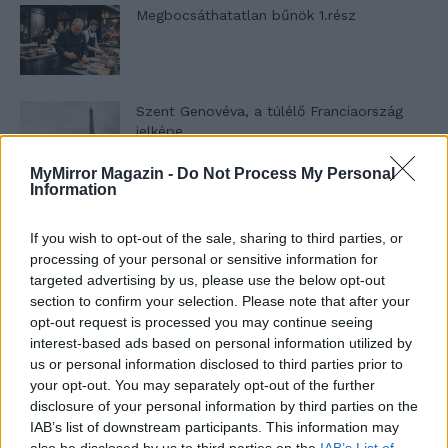
Megbocsáthatatlan bűnök 1.rész
Szent Genovéva, a túlélő Franciaország
jelképe
MyMirror Magazin -
Do Not Process My Personal
Information
Minka 12. rész
If you wish to opt-out of the sale, sharing to third parties, or
processing of your personal or sensitive information for
targeted advertising by us, please use the below opt-out
section to confirm your selection. Please note that after your
Minka 11. rész
opt-out request is processed you may continue seeing
interest-based ads based on personal information utilized by
us or personal information disclosed to third parties prior to
your opt-out. You may separately opt-out of the further
T. szereti a fiatal lányokat 14. rész
disclosure of your personal information by third parties on the
IAB’s list of downstream participants. This information may