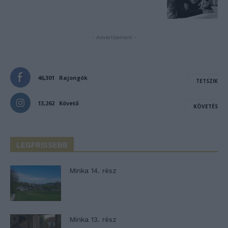
- Advertisement -
46,301
Rajongók
TETSZIK
13,262
Követő
KÖVETÉS
LEGFRISSEBB
Minka 14. rész
Minka 13. rész