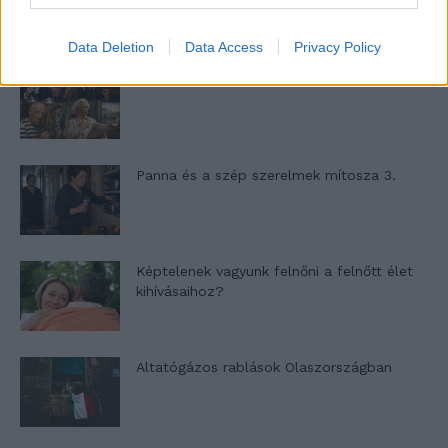
Data Deletion
Data Access
Privacy Policy
Nyár, nevetés, anekdoták
Panna és a szép szerelmek mítosza 3.
Képtelenek vagyunk felnőni a felnőtt élet
kihívásaihoz?
Altatógázos rablások Olaszországban