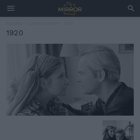
Kezdőlap
Latinovits Zoltán
1920
1920