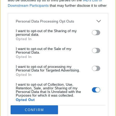
also be disclosed by us to third parties on the
IAB’s List of
Downstream Participants
that may further disclose it to other
third parties.
Pedig szóltam… – Miért nem hiszünk a
nőknek, amikor segítséget kérnek?
Personal Data Processing Opt Outs
I want to opt-out of the Sharing of my
personal data.
A legidegesítőbb kifejezések laza
Opted In
gyűjteménye
I want to opt-out of the Sale of my
Personal Data.
Opted In
Elyna Robbs: Adéle és az örökölt árnyak
I want to opt-out of processing my
13. rész
Personal Data for Targeted Advertising.
Opted In
I want to opt-out of Collection, Use,
Woody Allen megosztó zsenialitása
Retention, Sale, and/or Sharing of my
Personal Data that Is Unrelated with the
Purposes for which it was collected.
Opted Out
CONFIRM
A világ legismertebb ruhái