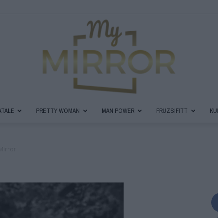
ATALE
PRETTY WOMAN
MAN POWER
FRUZSIFITT
KU
MyMirror
Mirror
Magazin