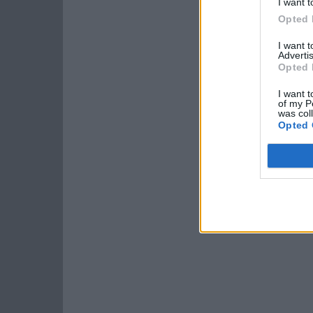
I want t
Opted 
I want 
Advertis
Opted 
I want t
of my P
was col
Opted 