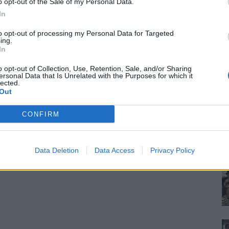
o opt-out of the Sale of my Personal Data.
In
to opt-out of processing my Personal Data for Targeted
ing.
In
o opt-out of Collection, Use, Retention, Sale, and/or Sharing
ersonal Data that Is Unrelated with the Purposes for which it
lected.
Out
CONFIRM
Data Deletion
Data Access
Privacy Policy