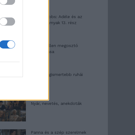
Elyna Robbs: Adéle és az
örökölt árnyak 13. rész
Woody Allen megosztó
zsenialitása
A világ legismertebb ruhái
Nyár, nevetés, anekdoták
Panna és a szép szerelmek