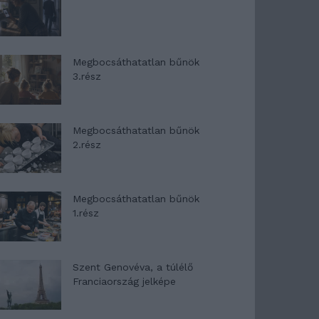
Megbocsáthatatlan bűnök
3.rész
Megbocsáthatatlan bűnök
2.rész
Megbocsáthatatlan bűnök
1.rész
Szent Genovéva, a túlélő
Franciaország jelképe