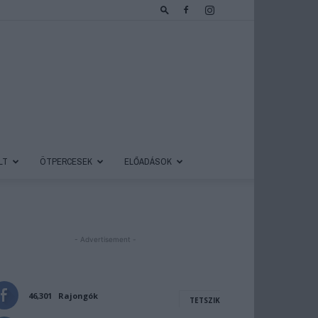
LT
ÖTPERCESEK
ELŐADÁSOK
- Advertisement -
46,301
Rajongók
TETSZIK