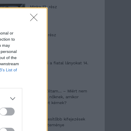
Minka 12. rész
sonal or
Minka 11. rész
ection to
ou may
 personal
out of the
T. szereti a fiatal lányokat 14.
 downstream
rész
B’s List of
Pedig szóltam… – Miért nem
hiszünk a nőknek, amikor
segítséget kérnek?
A legidegesítőbb kifejezések
laza gyűjteménye