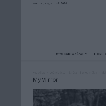
szombat, augusztus 8, 2026
MYMIRROR PÁLYÁZAT
FEMME F
Kezdőlap
Leánybúcsú – 8. rész – Egy év múlva
My
MyMirror