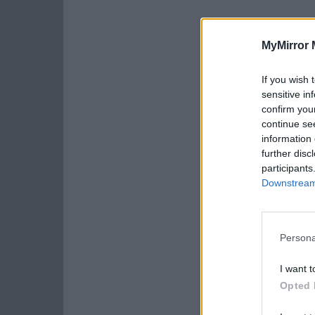
MyMirror 
If you wish 
sensitive in
confirm you
continue se
information 
further disc
participants
Downstream 
Persona
I want t
Opted 