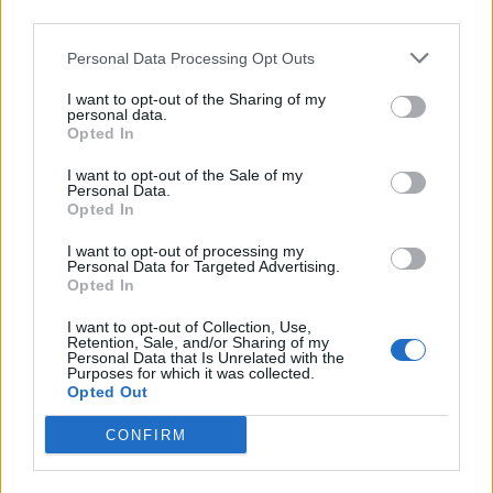
third parties.
Personal Data Processing Opt Outs
Máltai kaland 7.
I want to opt-out of the Sharing of my
personal data.
Opted In
I want to opt-out of the Sale of my
Personal Data.
10 tanács, ha jobban akarod érezni magad
Opted In
a hétköznapokban
I want to opt-out of processing my
Personal Data for Targeted Advertising.
Opted In
Egy ház, amely a tengerre és a fényre
I want to opt-out of Collection, Use,
nyílik – Villa...
Retention, Sale, and/or Sharing of my
Personal Data that Is Unrelated with the
Purposes for which it was collected.
Opted Out
A családok, akik soha nem hagyták abba
várakozást – Ha egy...
CONFIRM