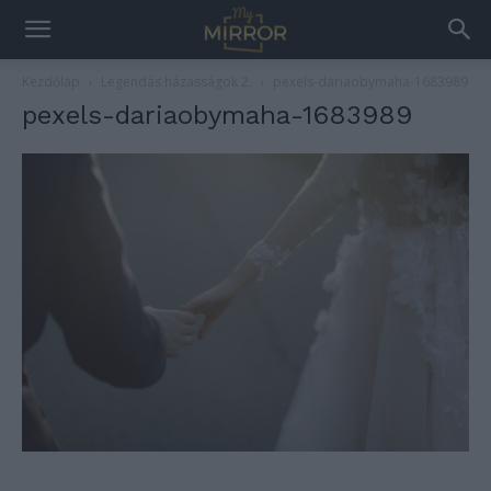
Kezdőlap
Legendás házasságok 2.
pexels-dariaobymaha-1683989
pexels-dariaobymaha-1683989