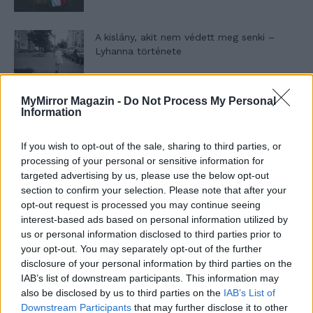
A kislány, akit nem védett meg senki –
Lyhanna története
MyMirror Magazin -
Do Not Process My Personal
T. Barnett: Gyilkosság a Garda-tónál 12.
Information
rész
If you wish to opt-out of the sale, sharing to third parties, or
processing of your personal or sensitive information for
T. szereti a fiatal lányokat 13. rész
targeted advertising by us, please use the below opt-out
section to confirm your selection. Please note that after your
opt-out request is processed you may continue seeing
interest-based ads based on personal information utilized by
us or personal information disclosed to third parties prior to
Minka 10. rész
your opt-out. You may separately opt-out of the further
disclosure of your personal information by third parties on the
IAB’s list of downstream participants. This information may
also be disclosed by us to third parties on the
IAB’s List of
Minka 9. rész
Downstream Participants
that may further disclose it to other