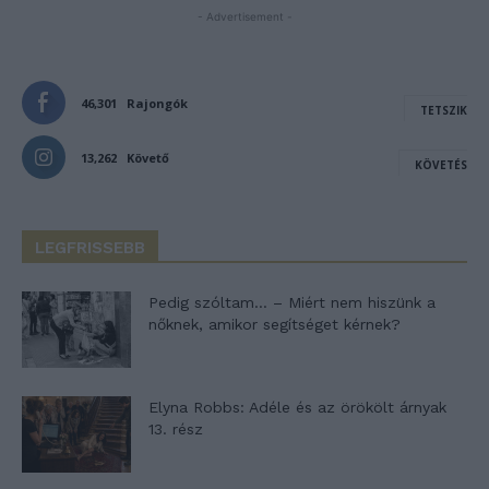
- Advertisement -
46,301
Rajongók
TETSZIK
13,262
Követő
KÖVETÉS
LEGFRISSEBB
Pedig szóltam… – Miért nem hiszünk a
nőknek, amikor segítséget kérnek?
Elyna Robbs: Adéle és az örökölt árnyak
13. rész