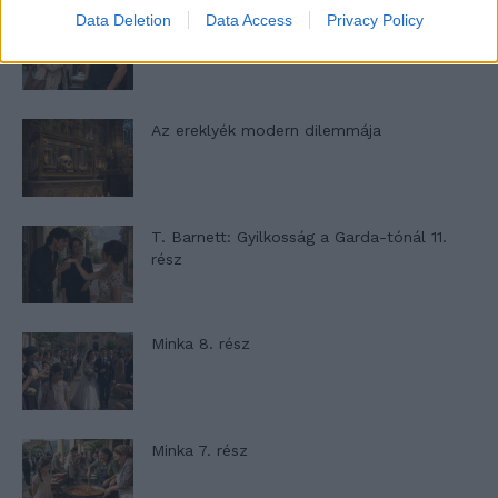
Data Deletion
Data Access
Privacy Policy
Panna és a szép szerelmek mítosza 2.
rész
Az ereklyék modern dilemmája
T. Barnett: Gyilkosság a Garda-tónál 11.
rész
Minka 8. rész
Minka 7. rész