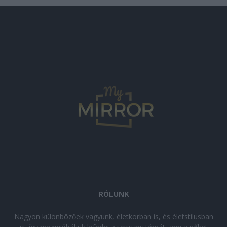
RÓLUNK
Nagyon különbözőek vagyunk, életkorban is, és életstílusban