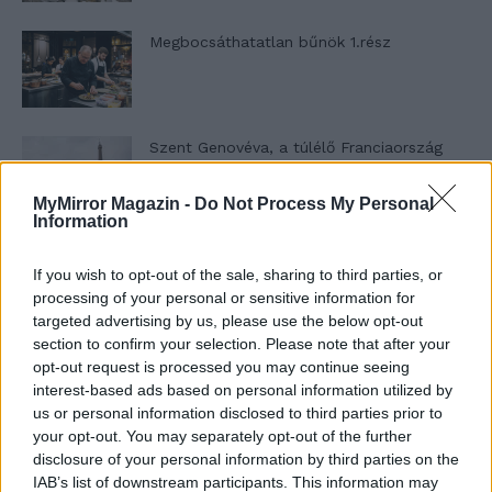
Megbocsáthatatlan bűnök 1.rész
Szent Genovéva, a túlélő Franciaország
jelképe
MyMirror Magazin -
Do Not Process My Personal
Information
Minka 12. rész
If you wish to opt-out of the sale, sharing to third parties, or
processing of your personal or sensitive information for
targeted advertising by us, please use the below opt-out
section to confirm your selection. Please note that after your
Minka 11. rész
opt-out request is processed you may continue seeing
interest-based ads based on personal information utilized by
us or personal information disclosed to third parties prior to
your opt-out. You may separately opt-out of the further
disclosure of your personal information by third parties on the
T. szereti a fiatal lányokat 14. rész
IAB’s list of downstream participants. This information may