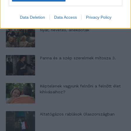
A világ legismertebb ruhái
Data Deletion
Data Access
Privacy Policy
Nyár, nevetés, anekdoták
Panna és a szép szerelmek mítosza 3.
Képtelenek vagyunk felnőni a felnőtt élet
kihívásaihoz?
Altatógázos rablások Olaszországban