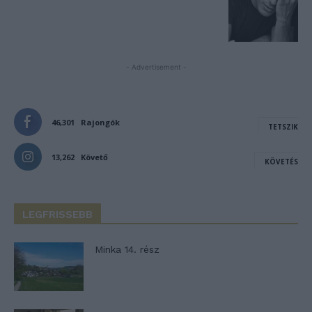
- Advertisement -
46,301
Rajongók
TETSZIK
13,262
Követő
KÖVETÉS
LEGFRISSEBB
Minka 14. rész