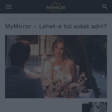
Kezdőlap
Lehet-e túl sokat adni?
MyMirror - Lehet-e túl sokat adni?
MyMirror – Lehet-e túl sokat adni?