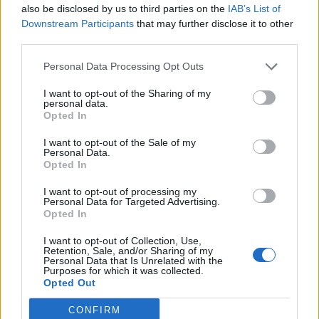
also be disclosed by us to third parties on the
IAB’s List of
Downstream Participants
that may further disclose it to other
third parties.
Pedig szóltam… – Miért nem hiszünk a
nőknek, amikor segítséget kérnek?
Personal Data Processing Opt Outs
I want to opt-out of the Sharing of my
personal data.
Opted In
A legidegesítőbb kifejezések laza
gyűjteménye
I want to opt-out of the Sale of my
Personal Data.
Opted In
Elyna Robbs: Adéle és az örökölt árnyak
I want to opt-out of processing my
13. rész
Personal Data for Targeted Advertising.
Opted In
I want to opt-out of Collection, Use,
Retention, Sale, and/or Sharing of my
Woody Allen megosztó zsenialitása
Personal Data that Is Unrelated with the
Purposes for which it was collected.
Opted Out
CONFIRM