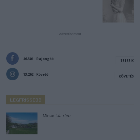
- Advertisement -
46,301
Rajongók
TETSZIK
13,262
Követő
KÖVETÉS
LEGFRISSEBB
Minka 14. rész