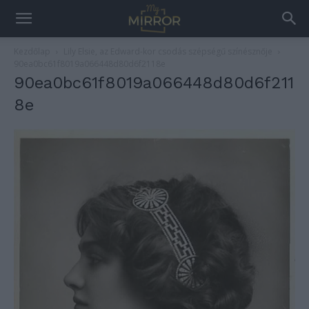
Kezdőlap
Lily Elsie, az Edward-kor csodás szépségű színésznője
90ea0bc61f8019a066448d80d6f2118e
90ea0bc61f8019a066448d80d6f211
8e