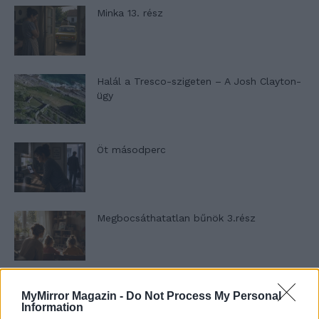
Minka 13. rész
Halál a Tresco-szigeten – A Josh Clayton-
ügy
Öt másodperc
Megbocsáthatatlan bűnök 3.rész
Megbocsáthatatlan bűnök 2.rész
MyMirror Magazin -
Do Not Process My Personal
Information