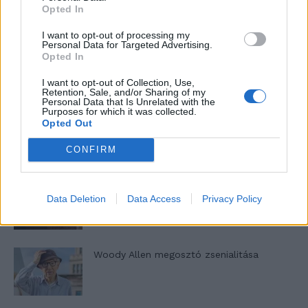
Opted In
I want to opt-out of processing my
Personal Data for Targeted Advertising.
Opted In
Pedig szóltam… – Miért nem hiszünk a
nőknek, amikor segítséget kérnek?
I want to opt-out of Collection, Use,
Retention, Sale, and/or Sharing of my
Personal Data that Is Unrelated with the
Purposes for which it was collected.
A legidegesítőbb kifejezések laza
Opted Out
gyűjteménye
CONFIRM
Elyna Robbs: Adéle és az örökölt árnyak
Data Deletion
Data Access
Privacy Policy
13. rész
Woody Allen megosztó zsenialitása