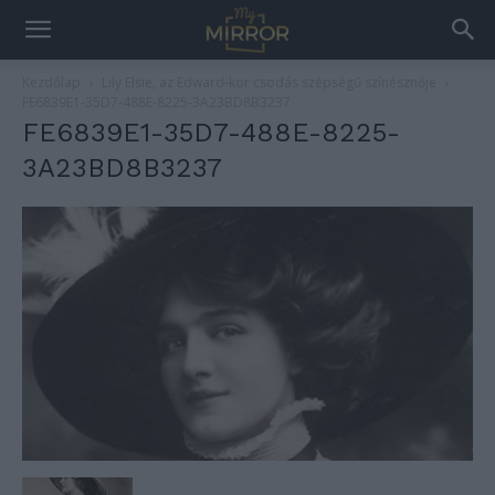
Kezdőlap
Lily Elsie, az Edward-kor csodás szépségű színésznője
FE6839E1-35D7-488E-8225-3A23BD8B3237
FE6839E1-35D7-488E-8225-
3A23BD8B3237