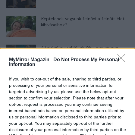
Képtelenek vagyunk felnőni a felnőtt élet
kihívásaihoz?
Altatógázos rablások Olaszországban
MyMirror Magazin -
Do Not Process My Personal
Information
A kislány, akit nem védett meg senki –
If you wish to opt-out of the sale, sharing to third parties, or
Lyhanna története
processing of your personal or sensitive information for
targeted advertising by us, please use the below opt-out
section to confirm your selection. Please note that after your
opt-out request is processed you may continue seeing
T. Barnett: Gyilkosság a Garda-tónál 12.
interest-based ads based on personal information utilized by
rész
us or personal information disclosed to third parties prior to
your opt-out. You may separately opt-out of the further
disclosure of your personal information by third parties on the
T. szereti a fiatal lányokat 13. rész