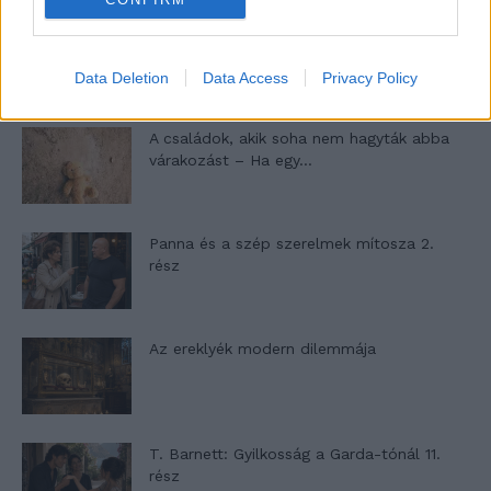
Egy ház, amely a tengerre és a fényre
nyílik – Villa...
Data Deletion
Data Access
Privacy Policy
A családok, akik soha nem hagyták abba
várakozást – Ha egy...
Panna és a szép szerelmek mítosza 2.
rész
Az ereklyék modern dilemmája
T. Barnett: Gyilkosság a Garda-tónál 11.
rész