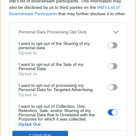
IAB’s list of downstream participants. This information may
also be disclosed by us to third parties on the
IAB’s List of
Downstream Participants
that may further disclose it to other
third parties.
Minka 10. rész
Personal Data Processing Opt Outs
I want to opt-out of the Sharing of my
personal data.
Opted In
Minka 9. rész
I want to opt-out of the Sale of my
Personal Data.
Opted In
I want to opt-out of processing my
Máltai kaland 7.
Personal Data for Targeted Advertising.
Opted In
I want to opt-out of Collection, Use,
Retention, Sale, and/or Sharing of my
Personal Data that Is Unrelated with the
10 tanács, ha jobban akarod érezni magad
Purposes for which it was collected.
a hétköznapokban
Opted Out
CONFIRM