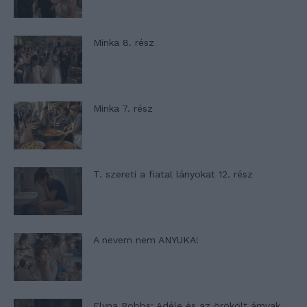
Minka 8. rész
Minka 7. rész
T. szereti a fiatal lányokat 12. rész
A nevem nem ANYUKA!
Elyna Robbs: Adéle és az örökölt árnyak