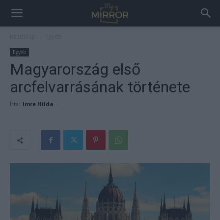
Kezdőlap
Egyéb
Egyéb
Magyarország első
arcfelvarrásának története
Írta:
Imre Hilda
-