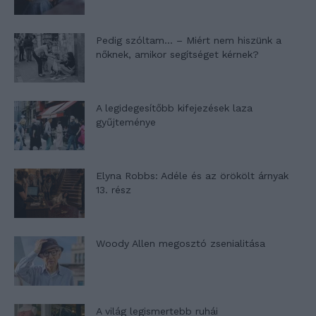
Pedig szóltam… – Miért nem hiszünk a
nőknek, amikor segítséget kérnek?
A legidegesítőbb kifejezések laza
gyűjteménye
Elyna Robbs: Adéle és az örökölt árnyak
13. rész
Woody Allen megosztó zsenialitása
A világ legismertebb ruhái