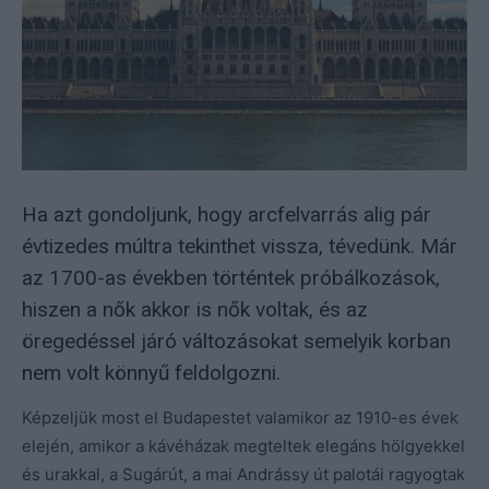
Ha azt gondoljunk, hogy arcfelvarrás alig pár
évtizedes múltra tekinthet vissza, tévedünk. Már
az 1700-as években történtek próbálkozások,
hiszen a nők akkor is nők voltak, és az
öregedéssel járó változásokat semelyik korban
nem volt könnyű feldolgozni.
Képzeljük most el Budapestet valamikor az 1910-es évek
elején, amikor a kávéházak megteltek elegáns hölgyekkel
és urakkal, a Sugárút, a mai Andrássy út palotái ragyogtak