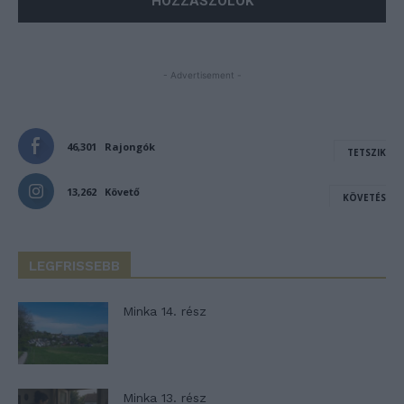
- Advertisement -
46,301
Rajongók
TETSZIK
13,262
Követő
KÖVETÉS
LEGFRISSEBB
Minka 14. rész
Minka 13. rész