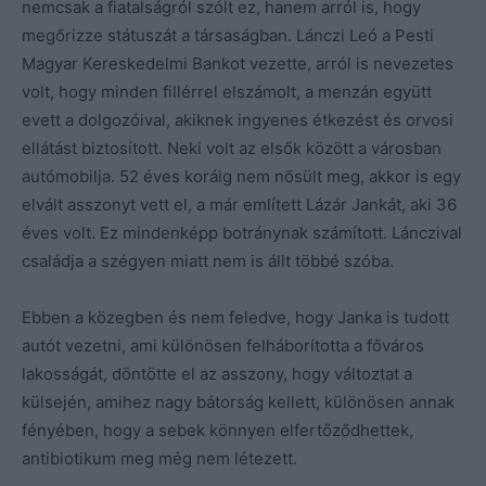
nemcsak a fiatalságról szólt ez, hanem arról is, hogy
megőrizze státuszát a társaságban. Lánczi Leó a Pesti
Magyar Kereskedelmi Bankot vezette, arról is nevezetes
volt, hogy minden fillérrel elszámolt, a menzán együtt
evett a dolgozóival, akiknek ingyenes étkezést és orvosi
ellátást biztosított. Neki volt az elsők között a városban
autómobilja. 52 éves koráig nem nősült meg, akkor is egy
elvált asszonyt vett el, a már említett Lázár Jankát, aki 36
éves volt. Ez mindenképp botránynak számított. Lánczival
családja a szégyen miatt nem is állt többé szóba.
Ebben a közegben és nem feledve, hogy Janka is tudott
autót vezetni, ami különösen felháborította a főváros
lakosságát, döntötte el az asszony, hogy változtat a
külsején, amihez nagy bátorság kellett, különösen annak
fényében, hogy a sebek könnyen elfertőződhettek,
antibiotikum meg még nem létezett.