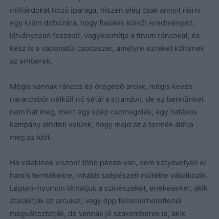
milliárdokat hozó iparága, hiszen elég csak annyit ráírni
egy krém dobozára, hogy fiatalos külsőt eredményez,
látványosan feszesít, vagykisimítja a finom ráncokat, és
kész is a vadonatúj csodaszer, amelyre ezreket költenek
az emberek.
Mégis vannak ráncos és öregedő arcok, mégis kevés
narancsbőr nélküli nő sétál a strandon, de ez bennünket
nem hat meg, mert egy szép csomagolás, egy hatásos
kampány elhiteti velünk, hogy majd az a termék állítja
meg az időt.
Ha valakinek viszont több pénze van, nem kótyavetyéli el
hamis termékekre, inkább szépészeti műtétre vállalkozik.
Lépten-nyomon láthatjuk a színészeket, énekeseket, akik
átalakítják az arcukat, vagy épp felismerhetetlenül
megváltoztatják, de vannak jó szakemberek is, akik