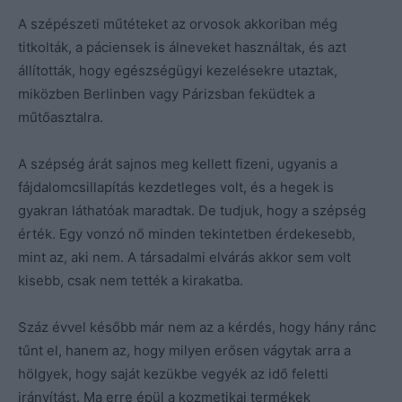
A szépészeti műtéteket az orvosok akkoriban még
titkolták, a páciensek is álneveket használtak, és azt
állították, hogy egészségügyi kezelésekre utaztak,
miközben Berlinben vagy Párizsban feküdtek a
műtőasztalra.
A szépség árát sajnos meg kellett fizeni, ugyanis a
fájdalomcsillapítás kezdetleges volt, és a hegek is
gyakran láthatóak maradtak. De tudjuk, hogy a szépség
érték. Egy vonzó nő minden tekintetben érdekesebb,
mint az, aki nem. A társadalmi elvárás akkor sem volt
kisebb, csak nem tették a kirakatba.
Száz évvel később már nem az a kérdés, hogy hány ránc
tűnt el, hanem az, hogy milyen erősen vágytak arra a
hölgyek, hogy saját kezükbe vegyék az idő feletti
irányítást. Ma erre épül a kozmetikai termékek