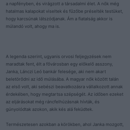
a napfényben, és virágzott a társadalmi élet. A nők még
hatalmas kalapokat viseltek és fűzőbe préselték testüket,
hogy karcsúnak látszódjanak. Ám a fiatalság akkor is
múlandó volt, ahogy ma is.
A legenda szerint, ugyanis orvosi feljegyzések nem
maradtak fent, élt a fővárosban egy előkelő asszony,
Janka, Lánczi Leó bankár felesége, aki nem akart
beletörődni az idő múlásába. A magyar nők között talán
az első volt, aki sebészi beavatkozásra vállalkozott annak
érdekében, hogy megtartsa szépségét. Az időben ezeket
az eljárásokat még ráncfelhúzásnak hívták, és
gúnyolódtak azokon, akik kés alá feküdtek.
Természetesen azokban a körökben, ahol Janka mozgott,