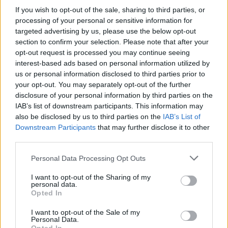
If you wish to opt-out of the sale, sharing to third parties, or
Minka 14. rész
processing of your personal or sensitive information for
targeted advertising by us, please use the below opt-out
section to confirm your selection. Please note that after your
opt-out request is processed you may continue seeing
Minka 13. rész
interest-based ads based on personal information utilized by
us or personal information disclosed to third parties prior to
your opt-out. You may separately opt-out of the further
disclosure of your personal information by third parties on the
IAB’s list of downstream participants. This information may
Halál a Tresco-szigeten – A Josh
also be disclosed by us to third parties on the
IAB’s List of
Clayton-ügy
Downstream Participants
that may further disclose it to other
third parties.
Personal Data Processing Opt Outs
I want to opt-out of the Sharing of my
personal data.
Opted In
HOZZÁSZÓLOK A CIKKHEZ
I want to opt-out of the Sale of my
Personal Data.