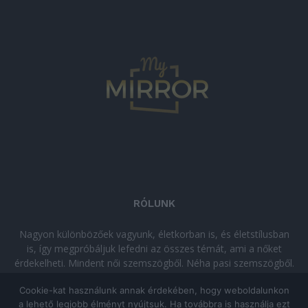
RÓLUNK
Nagyon különbözőek vagyunk, életkorban is, és életstílusban
is, így megpróbáljuk lefedni az összes témát, ami a nőket
érdekelheti. Mindent női szemszögből. Néha pasi szemszögből.
Néha komolyan, néha szórakozva. Olvass minket, ha egy kis
Cookie-kat használunk annak érdekében, hogy weboldalunkon
kikapcsolódásra vágysz!
a lehető legjobb élményt nyújtsuk. Ha továbbra is használja ezt