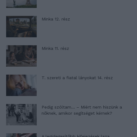
Minka 12. rész
Minka 11. rész
T. szereti a fiatal lányokat 14. rész
Pedig szóltam… – Miért nem hiszünk a
nőknek, amikor segítséget kérnek?
A legidegesítőbb kifejezések laza