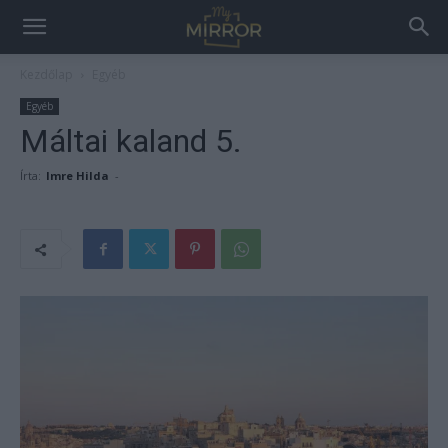
Kezdőlap
Egyéb
Egyéb
Máltai kaland 5.
Írta:
Imre Hilda
-