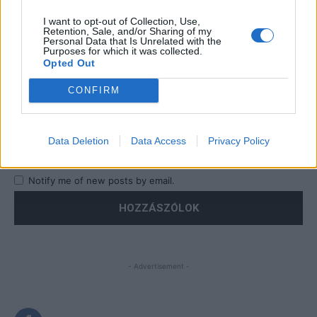
I want to opt-out of Collection, Use,
Retention, Sale, and/or Sharing of my
Personal Data that Is Unrelated with the
Purposes for which it was collected.
Opted Out
CONFIRM
Save my name, email, and website in this browser for the
next time I comment.
Data Deletion
Data Access
Privacy Policy
Notify me of follow-up comments by email.
Notify me of new posts by email.
- Advertisement -