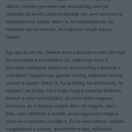
látszik, minden gyereken van alsónadrág, nem jár
mezítláb, és kevés olyan kívánsága van, amit azonnal ne
teljesítenének szülei. Akkor is, ha beledöglenek, ha
hiteleket kell felvenniük, ha szájuktól vonják meg a
falatot.
Egy apa és két fia…Nekem azon a délutánon nem járt más
az eszemben a sírhatnékon túl, csak hogy ezek a
gyerekek boldogok, pedig szó szerint kilóg a fenekük a
nadrágból. Ugyanis egy gyerek mindig, majdnem mindig
szereti a szüleit. Akkor is, ha az beteg, ha alkoholista, ha
megveri, ha szidja, mert tudja, hogy a szeretet feltétlen.
Amikor a zene felerősödött, és a két delfin magasra
szökkent, én is boldog voltam. Mert ott vagyok, mert
élek, mert láthatom a csodát, amely egyszerre maga a
show és a szeretet csodája is. És ez nem pátosz, valóban
megdobbant a szívem, és elöntött a hála, miközben