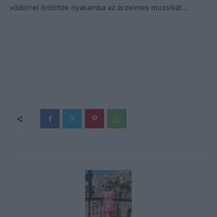
vödörrel öntötték nyakamba az érzelmes muzsikát…