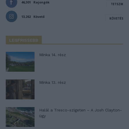
46,301
Rajongók
TETSZIK
13,262
Követő
KÖVETÉS
LEGFRISSEBB
Minka 14. rész
Minka 13. rész
Halál a Tresco-szigeten – A Josh Clayton-
ügy