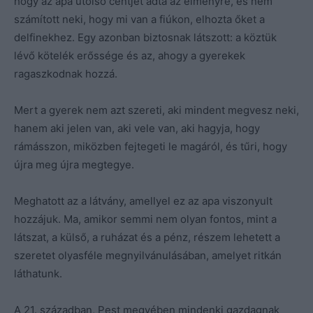
hogy az apa utolsó centjét adta az élményre, és nem
számított neki, hogy mi van a fiúkon, elhozta őket a
delfinekhez. Egy azonban biztosnak látszott: a köztük
lévő kötelék erőssége és az, ahogy a gyerekek
ragaszkodnak hozzá.
Mert a gyerek nem azt szereti, aki mindent megvesz neki,
hanem aki jelen van, aki vele van, aki hagyja, hogy
rámásszon, miközben fejtegeti le magáról, és tűri, hogy
újra meg újra megtegye.
Meghatott az a látvány, amellyel ez az apa viszonyult
hozzájuk. Ma, amikor semmi nem olyan fontos, mint a
látszat, a külső, a ruházat és a pénz, részem lehetett a
szeretet olyasféle megnyilvánulásában, amelyet ritkán
láthatunk.
A 21. században, Pest megyében mindenki gazdagnak