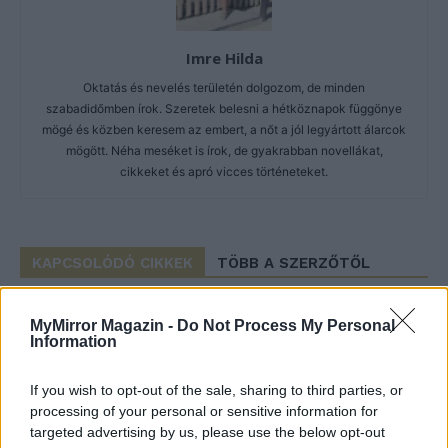
Imre Hilda
Oktatás és nevelés területén dolgozom, de minden
szabadidőmben írok. Szeretek belesni a hétköznapok függönye
mögé és közben keresem az embert, a nőt a jól legyártott álarcok
mögött. Néha meséket is írok, de gyakrabban novellákat,
cikkeket és apró vicces történeteket.
KAPCSOLÓDÓ CIKKEK
TÖBB A SZERZŐTŐL
Minka 14. rész
MyMirror Magazin -
Do Not Process My Personal
Information
If you wish to opt-out of the sale, sharing to third parties, or
Minka 13. rész
processing of your personal or sensitive information for
targeted advertising by us, please use the below opt-out