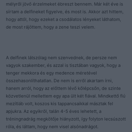
mélyről jövő érzelmeket ébreszt bennem. Már két éve is
sírtam a delfineket figyelve, és most is. Akkor azt hittem,
hogy attól, hogy ezeket a csodálatos lényeket láthatom,
de most rájöttem, hogy a zene teszi velem.
A delfinek látszólag nem szenvednek, de persze nem
vagyok szakember, és azzal is tisztában vagyok, hogy a
tenger mekkora és egy medence méretével
összehasonlíthatatlan. De nem is erről akartam írni,
hanem arról, hogy az előttem lévő kőlépcsőn, de szinte
közvetlenül mellettem egy apa ült két fiával. Mindkettő fiú
mezítláb volt, koszos kis tappancsaikkal másztak fel
apjukra. Az egyikről, talán 4-5 éves lehetett, a
tréningnadrág megkötője hiányzott, így folyton lecsúszott
róla, és láttam, hogy nem visel alsónadrágot.