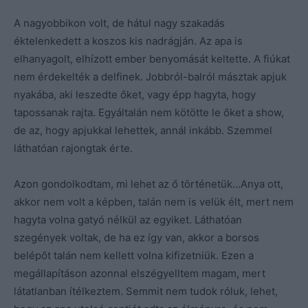
A nagyobbikon volt, de hátul nagy szakadás
éktelenkedett a koszos kis nadrágján. Az apa is
elhanyagolt, elhízott ember benyomását keltette. A fiúkat
nem érdekelték a delfinek. Jobbról-balról másztak apjuk
nyakába, aki leszedte őket, vagy épp hagyta, hogy
tapossanak rajta. Egyáltalán nem kötötte le őket a show,
de az, hogy apjukkal lehettek, annál inkább. Szemmel
láthatóan rajongtak érte.
Azon gondolkodtam, mi lehet az ő történetük…Anya ott,
akkor nem volt a képben, talán nem is velük élt, mert nem
hagyta volna gatyó nélkül az egyiket. Láthatóan
szegények voltak, de ha ez így van, akkor a borsos
belépőt talán nem kellett volna kifizetniük. Ezen a
megállapításon azonnal elszégyelltem magam, mert
látatlanban ítélkeztem. Semmit nem tudok róluk, lehet,