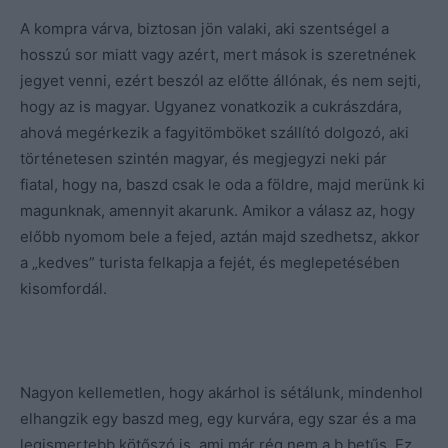
A kompra várva, biztosan jön valaki, aki szentségel a
hosszú sor miatt vagy azért, mert mások is szeretnének
jegyet venni, ezért beszól az előtte állónak, és nem sejti,
hogy az is magyar. Ugyanez vonatkozik a cukrászdára,
ahová megérkezik a fagyitömböket szállító dolgozó, aki
történetesen szintén magyar, és megjegyzi neki pár
fiatal, hogy na, baszd csak le oda a földre, majd merünk ki
magunknak, amennyit akarunk. Amikor a válasz az, hogy
előbb nyomom bele a fejed, aztán majd szedhetsz, akkor
a „kedves” turista felkapja a fejét, és meglepetésében
kisomfordál.
Nagyon kellemetlen, hogy akárhol is sétálunk, mindenhol
elhangzik egy baszd meg, egy kurvára, egy szar és a ma
legismertebb kötőszó is, ami már rég nem a b betűs. Ez