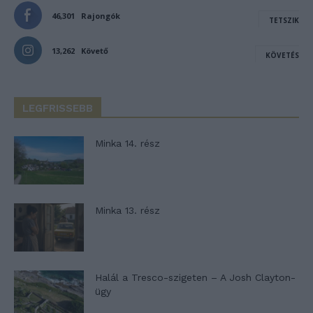
46,301
Rajongók
TETSZIK
13,262
Követő
KÖVETÉS
LEGFRISSEBB
Minka 14. rész
Minka 13. rész
Halál a Tresco-szigeten – A Josh Clayton-
ügy