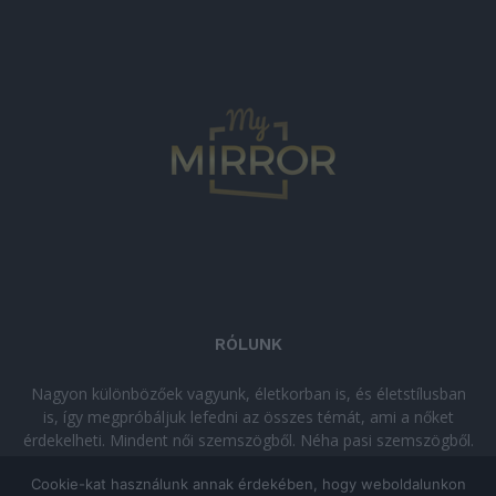
RÓLUNK
Nagyon különbözőek vagyunk, életkorban is, és életstílusban
is, így megpróbáljuk lefedni az összes témát, ami a nőket
érdekelheti. Mindent női szemszögből. Néha pasi szemszögből.
Néha komolyan, néha szórakozva. Olvass minket, ha egy kis
Cookie-kat használunk annak érdekében, hogy weboldalunkon
kikapcsolódásra vágysz!