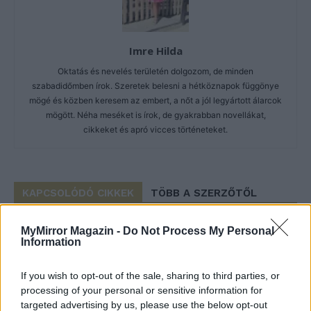
Imre Hilda
Oktatás és nevelés területén dolgozom, de minden
szabadidőmben írok. Szeretek belesni a hétköznapok függönye
mögé és közben keresem az embert, a nőt a jól legyártott álarcok
mögött. Néha meséket is írok, de gyakrabban novellákat,
cikkeket és apró vicces történeteket.
KAPCSOLÓDÓ CIKKEK
TÖBB A SZERZŐTŐL
Minka 14. rész
MyMirror Magazin -
Do Not Process My Personal
Information
If you wish to opt-out of the sale, sharing to third parties, or
processing of your personal or sensitive information for
Minka 13. rész
targeted advertising by us, please use the below opt-out