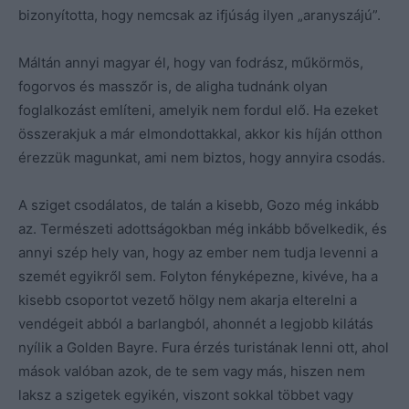
bizonyította, hogy nemcsak az ifjúság ilyen „aranyszájú”.
Máltán annyi magyar él, hogy van fodrász, műkörmös,
fogorvos és masszőr is, de aligha tudnánk olyan
foglalkozást említeni, amelyik nem fordul elő. Ha ezeket
összerakjuk a már elmondottakkal, akkor kis híján otthon
érezzük magunkat, ami nem biztos, hogy annyira csodás.
A sziget csodálatos, de talán a kisebb, Gozo még inkább
az. Természeti adottságokban még inkább bővelkedik, és
annyi szép hely van, hogy az ember nem tudja levenni a
szemét egyikről sem. Folyton fényképezne, kivéve, ha a
kisebb csoportot vezető hölgy nem akarja elterelni a
vendégeit abból a barlangból, ahonnét a legjobb kilátás
nyílik a Golden Bayre. Fura érzés turistának lenni ott, ahol
mások valóban azok, de te sem vagy más, hiszen nem
laksz a szigetek egyikén, viszont sokkal többet vagy