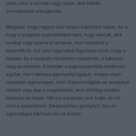
jelen, mint a turisták nagy része, akik Máltán
örvendeznek a tengernek.
Meglepő, hogy nagyon sok helyen kukorékol kakas. Az is,
hogy a szigeten szalmabálákat látni, hogy vannak, akik
lovakat vagy szamarat tartanak, nem beszélve a
baromfikról. Azt sem hagyhatjuk figyelmen kívül, hogy a
leander és a muskátli mindenhol megterem, a kaktuszt
meg se említem. A leander a legbosszantóbb növények
egyike, mert idehaza agyonpátyolgatjuk, mégse olyan
csodásan egészséges, mint Olaszországban az autópálya
mellett vagy épp a szigetünkön, ahol állítólag minden
kavicsos és kopár. Hát ezt a leander nem tudja, és nő,
mint a veszedelem. Elképesztően gyönyörű, dús és
egészséges bárhová néz az ember.