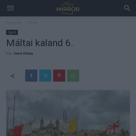
Kezdőlap
Egyéb
Egyéb
Máltai kaland 6.
Írta:
Imre Hilda
-