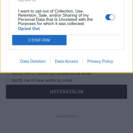
I want to opt-out of Collection, Use,
Retention, Sale, and/or Sharing of my
Personal Data that Is Unrelated with the
Purposes for which it was collected.
Opted Out
CONFIRM
Save my name, email, and website in this browser for the
next time I comment.
Data Deletion
Data Access
Privacy Policy
Notify me of follow-up comments by email.
Notify me of new posts by email.
- Advertisement -