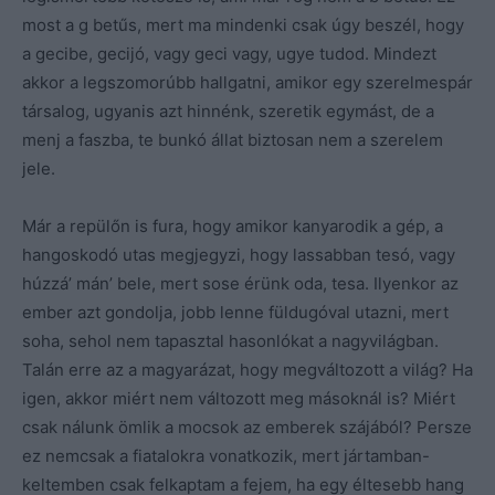
most a g betűs, mert ma mindenki csak úgy beszél, hogy
a gecibe, gecijó, vagy geci vagy, ugye tudod. Mindezt
akkor a legszomorúbb hallgatni, amikor egy szerelmespár
társalog, ugyanis azt hinnénk, szeretik egymást, de a
menj a faszba, te bunkó állat biztosan nem a szerelem
jele.
Már a repülőn is fura, hogy amikor kanyarodik a gép, a
hangoskodó utas megjegyzi, hogy lassabban tesó, vagy
húzzá’ mán’ bele, mert sose érünk oda, tesa. Ilyenkor az
ember azt gondolja, jobb lenne füldugóval utazni, mert
soha, sehol nem tapasztal hasonlókat a nagyvilágban.
Talán erre az a magyarázat, hogy megváltozott a világ? Ha
igen, akkor miért nem változott meg másoknál is? Miért
csak nálunk ömlik a mocsok az emberek szájából? Persze
ez nemcsak a fiatalokra vonatkozik, mert jártamban-
keltemben csak felkaptam a fejem, ha egy éltesebb hang