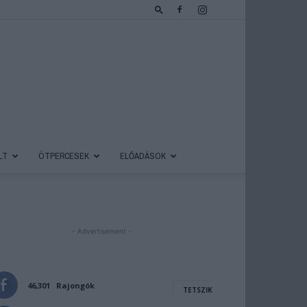
LT
ÖTPERCESEK
ELŐADÁSOK
- Advertisement -
46,301
Rajongók
TETSZIK