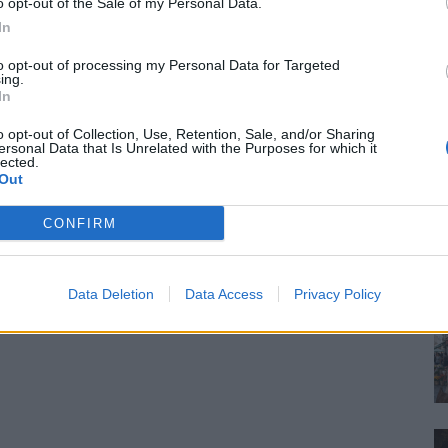
o opt-out of the Sale of my Personal Data.
In
to opt-out of processing my Personal Data for Targeted
ing.
In
o opt-out of Collection, Use, Retention, Sale, and/or Sharing
ersonal Data that Is Unrelated with the Purposes for which it
lected.
Out
CONFIRM
Data Deletion
Data Access
Privacy Policy