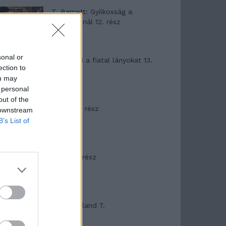
T. Barnett: Gyilkosság a
Garda-tónál 12. rész
sonal or
T. szereti a fiatal lányokat 13.
ection to
rész
ou may
 personal
out of the
Minka 10. rész
 downstream
B’s List of
Minka 9. rész
Máltai kaland 7.