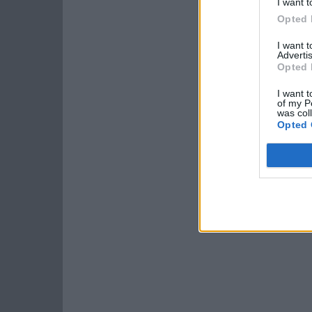
I want t
Opted 
I want 
Advertis
Opted 
I want t
of my P
was col
Opted 