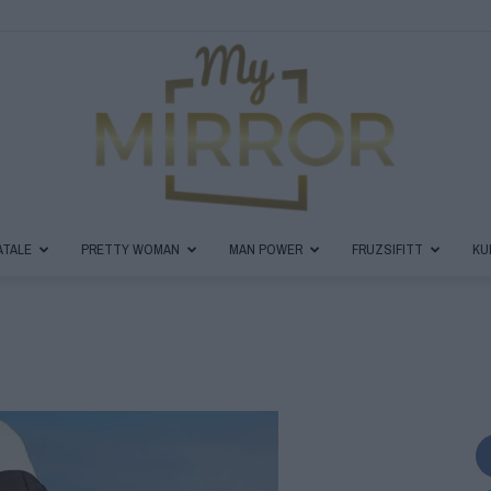
ATALE
PRETTY WOMAN
MAN POWER
FRUZSIFITT
KU
MyMirror
Magazin