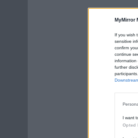
MyMirror 
If you wish 
sensitive in
confirm you
continue se
information 
further disc
participants
Downstream 
Persona
I want t
Opted 