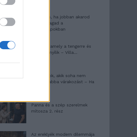
10 tanács, ha jobban akarod
érezni magad a
hétköznapokban
Egy ház, amely a tengerre és
a fényre nyílik – Villa...
A családok, akik soha nem
hagyták abba várakozást – Ha
egy...
Panna és a szép szerelmek
mítosza 2. rész
Az ereklyék modern dilemmája