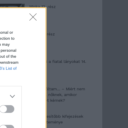
Minka 12. rész
sonal or
Minka 11. rész
ection to
ou may
 personal
out of the
T. szereti a fiatal lányokat 14.
 downstream
rész
B’s List of
Pedig szóltam… – Miért nem
hiszünk a nőknek, amikor
segítséget kérnek?
A legidegesítőbb kifejezések
laza gyűjteménye