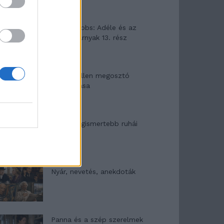
Elyna Robbs: Adéle és az
örökölt árnyak 13. rész
Woody Allen megosztó
zsenialitása
A világ legismertebb ruhái
Nyár, nevetés, anekdoták
Panna és a szép szerelmek