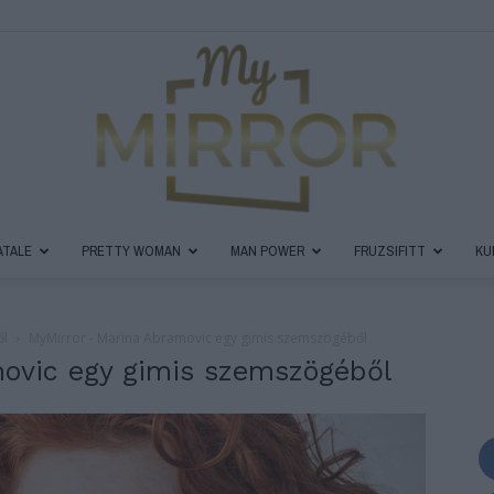
ATALE
PRETTY WOMAN
MAN POWER
FRUZSIFITT
KU
MyMirror
ől
MyMirror - Marina Abramovic egy gimis szemszögéből
ovic egy gimis szemszögéből
Magazin