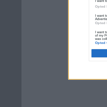
I want t
Opted 
I want 
Advertis
Opted 
I want t
of my P
was col
Opted 