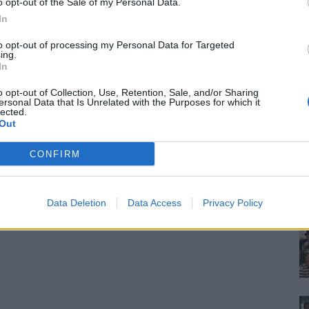
o opt-out of the Sale of my Personal Data.
In
to opt-out of processing my Personal Data for Targeted
ing.
In
o opt-out of Collection, Use, Retention, Sale, and/or Sharing
ersonal Data that Is Unrelated with the Purposes for which it
lected.
Out
CONFIRM
Data Deletion
Data Access
Privacy Policy