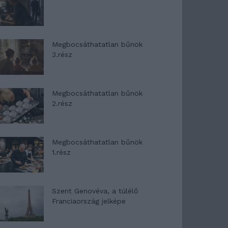
Megbocsáthatatlan bűnök
3.rész
Megbocsáthatatlan bűnök
2.rész
Megbocsáthatatlan bűnök
1.rész
Szent Genovéva, a túlélő
Franciaország jelképe