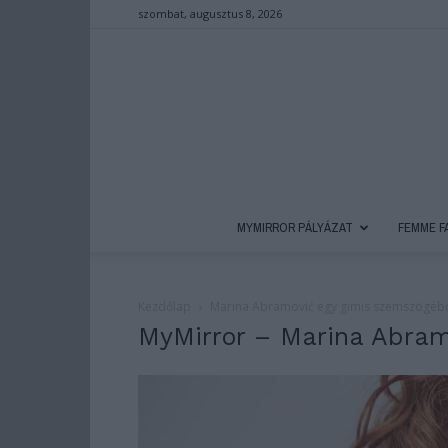
szombat, augusztus 8, 2026
MYMIRROR PÁLYÁZAT
FEMME F
Kezdőlap
Marina Abramović egy gimis szemszögéb
MyMirror – Marina Abram