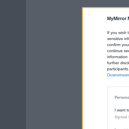
MyMirror 
If you wish 
sensitive in
confirm you
continue se
information 
further disc
participants
Downstream 
Persona
I want t
Opted 