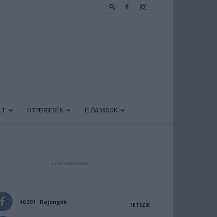
LT
ÖTPERCESEK
ELŐADÁSOK
- Advertisement -
46,301
Rajongók
TETSZIK