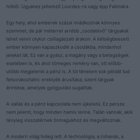
hitből. Ugyanez jellemző Lourdes-ra vagy épp Fatimára.
Egy hely, ahol emberek százai imádkoznak könnyes
szemmel, de pár méterrel arrébb „csodatévő” tárgyakat
lehet venni olykor csillagászati árakon. A kétségbeesett
ember könnyen kapaszkodik a csodákba, mindenhol
jeleket lát. Ez van a gyász, a magány vagy a betegségek
esetében is, és ahol tömeges remény van, ott előbb-
utóbb megjelenik a pénz is. A történelem sok példát tud
felsorakoztatni: ereklyék árusítása, szent tárgyak
érintése, amelyek gyógyulást sugalltak.
A vallás és a pénz kapcsolata nem újkeletű. Ez persze
nem jelenti, hogy minden hamis lenne. Talán vannak, akik
tényleg visszatérnek önmagukhoz és megváltoznak.
A modern világ hideg lett. A technológia, a rohanás, a