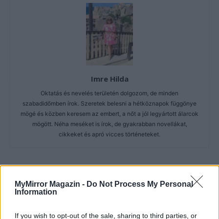
Imre Hilda
Oktatás és nevelés területén dolgozom, de minden
szabadidőmben írok. Szeretek belesni a hétköznapok függönye
mögé és közben keresem az embert, a nőt a jól legyártott álarcok
mögött. Néha meséket is írok, de gyakrabban novellákat,
cikkeket és apró vicces történeteket.
KAPCSOLÓDÓ CIKKEK
TÖBB A SZERZŐTŐL
MyMirror Magazin -
Do Not Process My Personal
Information
Minka 14. rész
If you wish to opt-out of the sale, sharing to third parties, or