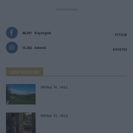
- Advertisement -
46,301
Rajongók
TETSZIK
13,262
Követő
KÖVETÉS
LEGFRISSEBB
Minka 14. rész
Minka 13. rész