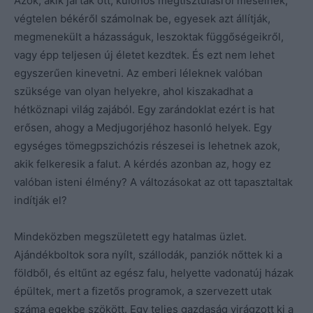
Azok, akik jártak ott, különös megtisztulásról mesélnek,
végtelen békéről számolnak be, egyesek azt állítják,
megmenekült a házasságuk, leszoktak függőségeikről,
vagy épp teljesen új életet kezdtek. És ezt nem lehet
egyszerűen kinevetni. Az emberi léleknek valóban
szüksége van olyan helyekre, ahol kiszakadhat a
hétköznapi világ zajából. Egy zarándoklat ezért is hat
erősen, ahogy a Medjugorjéhoz hasonló helyek. Egy
egységes tömegpszichózis részesei is lehetnek azok,
akik felkeresik a falut. A kérdés azonban az, hogy ez
valóban isteni élmény? A változásokat az ott tapasztaltak
indítják el?
Mindeközben megszületett egy hatalmas üzlet.
Ajándékboltok sora nyílt, szállodák, panziók nőttek ki a
földből, és eltűnt az egész falu, helyette vadonatúj házak
épültek, mert a fizetős programok, a szervezett utak
száma egekbe szökött. Egy teljes gazdaság virágzott ki a