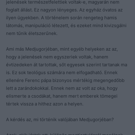
jelenések természetfelettiek voltak-e, magyarán nem
foglalt állást. Ez nagyon lényeges. Az egyház óvatos az
ilyen ügyekben. A történelem során rengeteg hamis
látomás, manipuláció létezett, és ezeket mind kivizsgálni
nem tűnik életszerűnek.
Ami más Medjugorjéban, mint egyéb helyeken az az,
hogy a jelenések nem egyszeriek voltak, hanem
évtizedeken át tartottak, sőt egyesek szerint tartanak ma
is. Ez sok teológus számára nem elfogadható. Ennek
ellenére Ferenc pápa bizonyos mértékig megengedőbb
lett a zarándokokkal. Ennek nem az volt az oka, hogy
elismerte a csodákat, hanem mert emberek tömegei
tértek vissza a hithez azon a helyen.
A kérdés az, mi történik valójában Medjugorjéban?