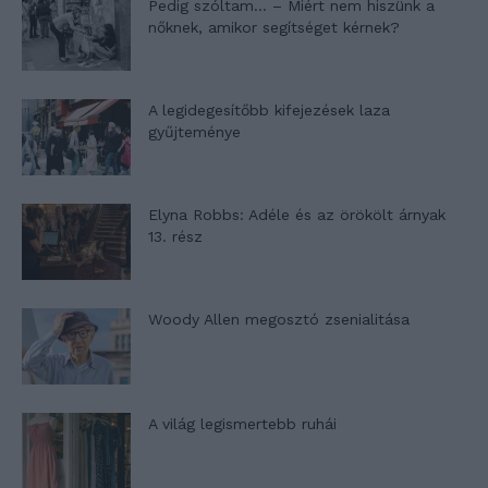
Pedig szóltam… – Miért nem hiszünk a
nőknek, amikor segítséget kérnek?
A legidegesítőbb kifejezések laza
gyűjteménye
Elyna Robbs: Adéle és az örökölt árnyak
13. rész
Woody Allen megosztó zsenialitása
A világ legismertebb ruhái