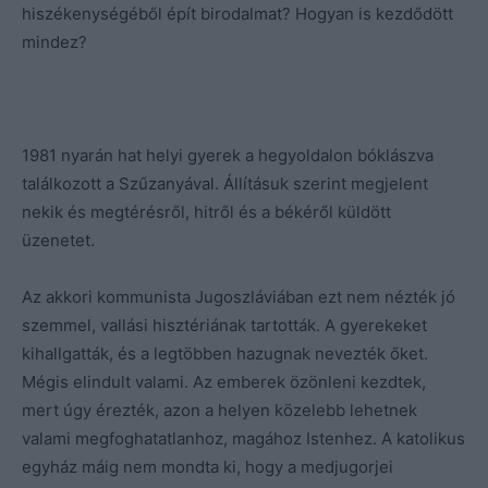
hiszékenységéből épít birodalmat? Hogyan is kezdődött
mindez?
1981 nyarán hat helyi gyerek a hegyoldalon bóklászva
találkozott a Szűzanyával. Állításuk szerint megjelent
nekik és megtérésről, hitről és a békéről küldött
üzenetet.
Az akkori kommunista Jugoszláviában ezt nem nézték jó
szemmel, vallási hisztériának tartották. A gyerekeket
kihallgatták, és a legtöbben hazugnak nevezték őket.
Mégis elindult valami. Az emberek özönleni kezdtek,
mert úgy érezték, azon a helyen közelebb lehetnek
valami megfoghatatlanhoz, magához Istenhez. A katolikus
egyház máig nem mondta ki, hogy a medjugorjei