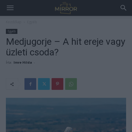
Kezdőlap
Egyéb
Egyéb
Medjugorje – A hit ereje vagy
üzleti csoda?
Írta:
Imre Hilda
-