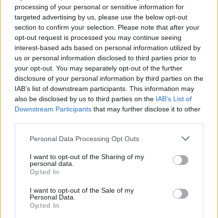
processing of your personal or sensitive information for
targeted advertising by us, please use the below opt-out
section to confirm your selection. Please note that after your
Minka 13. rész
opt-out request is processed you may continue seeing
interest-based ads based on personal information utilized by
us or personal information disclosed to third parties prior to
your opt-out. You may separately opt-out of the further
Halál a Tresco-szigeten – A Josh
disclosure of your personal information by third parties on the
IAB’s list of downstream participants. This information may
Clayton-ügy
also be disclosed by us to third parties on the
IAB’s List of
Downstream Participants
that may further disclose it to other
third parties.
Personal Data Processing Opt Outs
I want to opt-out of the Sharing of my
HOZZÁSZÓLOK A CIKKHEZ
personal data.
Opted In
I want to opt-out of the Sale of my
Personal Data.
Opted In