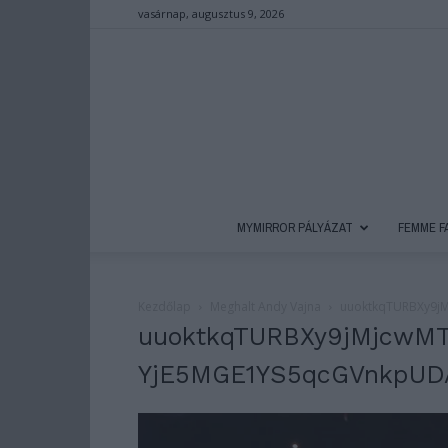
vasárnap, augusztus 9, 2026
MYMIRROR PÁLYÁZAT
FEMME F
Kezdőlap
Meghalt Andy Vajna
uuoktkqTURBXy9j
uuoktkqTURBXy9jMjcwMT
YjE5MGE1YS5qcGVnkpU