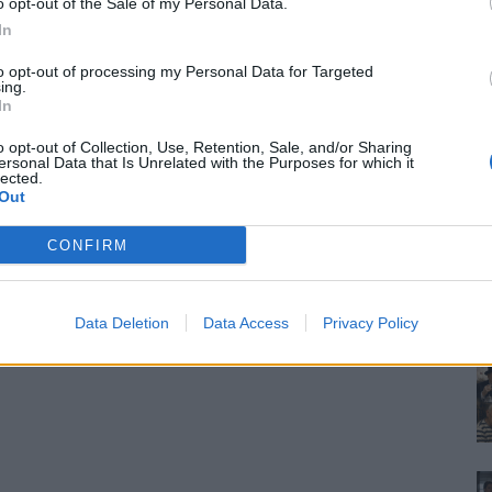
o opt-out of the Sale of my Personal Data.
In
to opt-out of processing my Personal Data for Targeted
ing.
In
o opt-out of Collection, Use, Retention, Sale, and/or Sharing
ersonal Data that Is Unrelated with the Purposes for which it
lected.
Out
CONFIRM
Data Deletion
Data Access
Privacy Policy