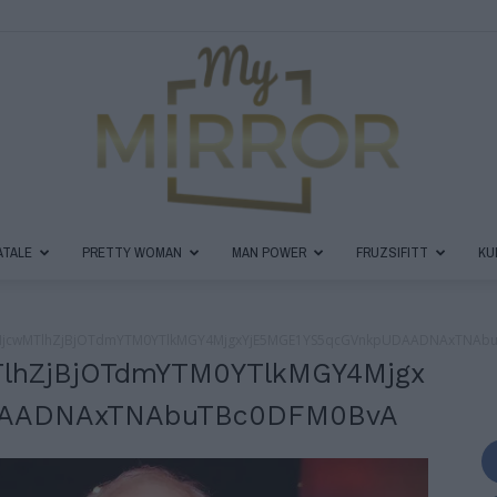
ATALE
PRETTY WOMAN
MAN POWER
FRUZSIFITT
KU
MyMirror
MjcwMTlhZjBjOTdmYTM0YTlkMGY4MjgxYjE5MGE1YS5qcGVnkpUDAADNAxTNAb
lhZjBjOTdmYTM0YTlkMGY4Mjgx
DAADNAxTNAbuTBc0DFM0BvA
Magazin