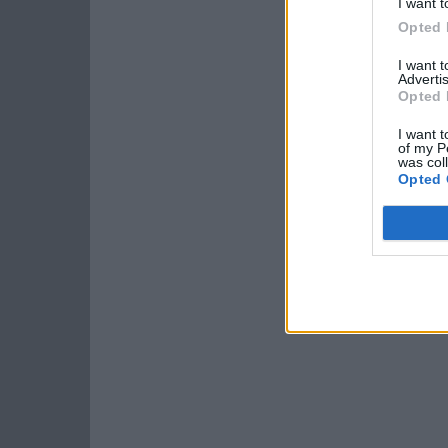
I want t
Opted 
I want 
Advertis
Opted 
I want t
of my P
was col
Opted 