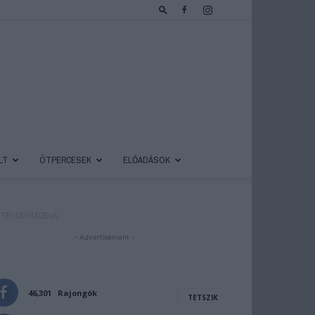
LT
ÖTPERCESEK
ELŐADÁSOK
uTBc0DFM0BvA
- Advertisement -
46,301
Rajongók
TETSZIK