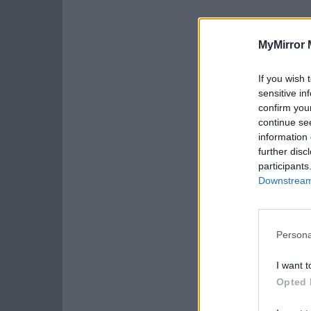
MyMirror 
If you wish 
sensitive in
confirm you
continue se
information 
further disc
participants
Downstream 
Persona
I want t
Opted 