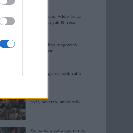
Elyna Robbs: Adéle és az
örökölt árnyak 13. rész
Woody Allen megosztó
zsenialitása
A világ legismertebb ruhái
Nyár, nevetés, anekdoták
Panna és a szép szerelmek