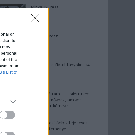
Minka 12. rész
sonal or
Minka 11. rész
ection to
ou may
 personal
out of the
T. szereti a fiatal lányokat 14.
 downstream
rész
B’s List of
Pedig szóltam… – Miért nem
hiszünk a nőknek, amikor
segítséget kérnek?
A legidegesítőbb kifejezések
laza gyűjteménye