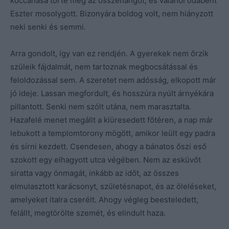
koccanása törte meg az összehangot, és valahol odabent
Eszter mosolygott. Bizonyára boldog volt, nem hiányzott
neki senki és semmi.
Arra gondolt, így van ez rendjén. A gyerekek nem őrzik
szüleik fájdalmát, nem tartoznak megbocsátással és
feloldozással sem. A szeretet nem adósság, elkopott már
jó ideje. Lassan megfordult, és hosszúra nyúlt árnyékára
pillantott. Senki nem szólt utána, nem marasztalta.
Hazafelé menet megállt a kiüresedett főtéren, a nap már
lebukott a templomtorony mögött, amikor leült egy padra
és sírni kezdett. Csendesen, ahogy a bánatos őszi eső
szokott egy elhagyott utca végében. Nem az esküvőt
siratta vagy önmagát, inkább az időt, az összes
elmulasztott karácsonyt, születésnapot, és az öleléseket,
amelyeket italra cserélt. Ahogy végleg beesteledett,
felállt, megtörölte szemét, és elindult haza.