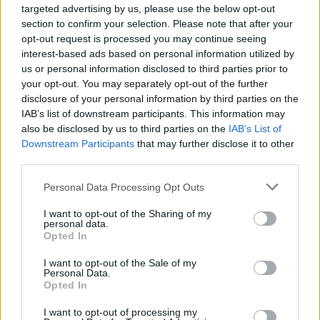
targeted advertising by us, please use the below opt-out
section to confirm your selection. Please note that after your
opt-out request is processed you may continue seeing
interest-based ads based on personal information utilized by
us or personal information disclosed to third parties prior to
Imre Hilda
your opt-out. You may separately opt-out of the further
disclosure of your personal information by third parties on the
Oktatás és nevelés területén dolgozom, de minden
IAB’s list of downstream participants. This information may
szabadidőmben írok. Szeretek belesni a hétköznapok függönye
also be disclosed by us to third parties on the
IAB’s List of
mögé és közben keresem az embert, a nőt a jól legyártott álarcok
Downstream Participants
that may further disclose it to other
mögött. Néha meséket is írok, de gyakrabban novellákat,
third parties.
cikkeket és apró vicces történeteket.
Personal Data Processing Opt Outs
I want to opt-out of the Sharing of my
personal data.
KAPCSOLÓDÓ CIKKEK
TÖBB A SZERZŐTŐL
Opted In
I want to opt-out of the Sale of my
Pedig szóltam… – Miért nem hiszünk a
Personal Data.
nőknek, amikor segítséget kérnek?
Opted In
I want to opt-out of processing my