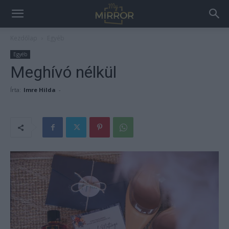
Kezdőlap
Egyéb
Egyéb
Meghívó nélkül
Írta:
Imre Hilda
-