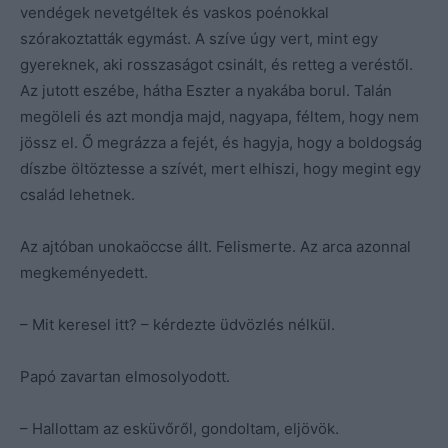
vendégek nevetgéltek és vaskos poénokkal
szórakoztatták egymást. A szíve úgy vert, mint egy
gyereknek, aki rosszaságot csinált, és retteg a veréstől.
Az jutott eszébe, hátha Eszter a nyakába borul. Talán
megöleli és azt mondja majd, nagyapa, féltem, hogy nem
jössz el. Ő megrázza a fejét, és hagyja, hogy a boldogság
díszbe öltöztesse a szívét, mert elhiszi, hogy megint egy
család lehetnek.
Az ajtóban unokaöccse állt. Felismerte. Az arca azonnal
megkeményedett.
– Mit keresel itt? – kérdezte üdvözlés nélkül.
Papó zavartan elmosolyodott.
– Hallottam az esküvőről, gondoltam, eljövök.