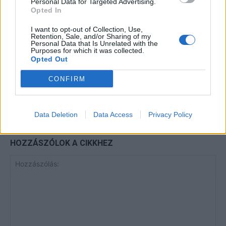
Personal Data for Targeted Advertising.
Elyna Robbs: Adéle és az örökölt
Opted In
árnyak 13. rész
I want to opt-out of Collection, Use,
Retention, Sale, and/or Sharing of my
Personal Data that Is Unrelated with the
Purposes for which it was collected.
A világ legismertebb ruhái
Opted Out
CONFIRM
Data Deletion
Data Access
Privacy Policy
HOZZÁSZÓLOK A CIKKHEZ