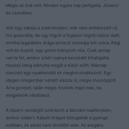
Mégis az övé volt. Minden egyes nap javítgatta. Józanul
és csendben.
Volt egy zakója a szekrényben, már nem emlékezett rá,
hol guberálta, de úgy lógott a fogason lógott nejlon alatt,
mintha legalábbis drága tervező munkája lett volna. Régi
volt és kopott, egy gomb hiányzott róla. Csak aznap
varrta fel, amikor a két nyanya beszédét kihallgatta.
Hosszú ideig bámulta magát a tükör előtt. Másnap
szerzett egy nyakkendőt és megborotválkozott. Egy
idegen öregember nézett vissza rá, mégis mosolygott.
Arra gondolt, talán mégis örülnek majd neki, ha
megjelenik váratlanul.
A tóparti vendéglő szikrázott a délutáni napfényben,
amikor odaért. Kábult virágok bólogattak a gyenge
szélben, és senki nem törődött vele. Az elegáns