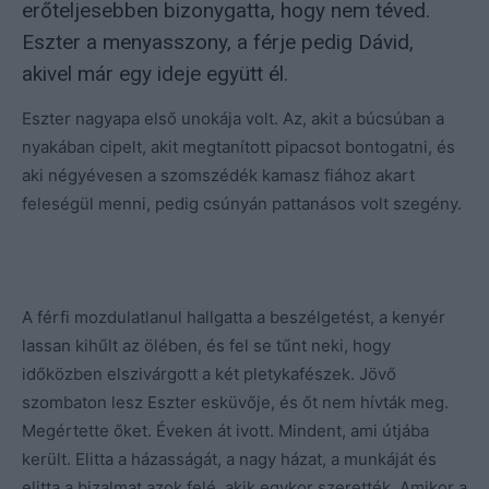
erőteljesebben bizonygatta, hogy nem téved.
Eszter a menyasszony, a férje pedig Dávid,
akivel már egy ideje együtt él.
Eszter nagyapa első unokája volt. Az, akit a búcsúban a
nyakában cipelt, akit megtanított pipacsot bontogatni, és
aki négyévesen a szomszédék kamasz fiához akart
feleségül menni, pedig csúnyán pattanásos volt szegény.
A férfi mozdulatlanul hallgatta a beszélgetést, a kenyér
lassan kihűlt az ölében, és fel se tűnt neki, hogy
időközben elszivárgott a két pletykafészek. Jövő
szombaton lesz Eszter esküvője, és őt nem hívták meg.
Megértette őket. Éveken át ivott. Mindent, ami útjába
került. Elitta a házasságát, a nagy házat, a munkáját és
elitta a bizalmat azok felé, akik egykor szerették. Amikor a