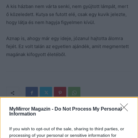
A kis házban nem várta senki, nem gyújtott lámpát, mert
ő közeledett. Kutya se futott elé, csak egy kuvik jelezte,
hogy látja és nem hagyja figyelmen kívül.
Aznap is, ahogy már egy ideje, józanul hajtotta álomra
fejét. Ez volt talán az egyetlen ajándék, amit megmentett
magának kifogyott életéből.
MyMirror Magazin -
Do Not Process My Personal
Information
If you wish to opt-out of the sale, sharing to third parties, or
processing of your personal or sensitive information for