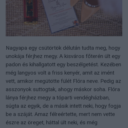
Nagyapa egy csütörtök délután tudta meg, hogy
unokája férjhez megy. A kisváros főterén ült egy
padon és kihallgatott egy beszélgetést. Kezében
még langyos volt a friss kenyér, amit az imént
vett, amikor megütötte fülét Flóra neve. Pedig az
asszonyok suttogtak, ahogy máskor soha. Flóra
lánya férjhez megy a tóparti vendégházban,
súgta az egyik, de a másik intett neki, hogy fogja
be a száját. Amaz félreértette, mert nem vette
észre az öreget, háttal ült neki, és még