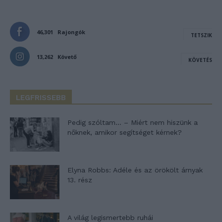
46,301
Rajongók
TETSZIK
13,262
Követő
KÖVETÉS
LEGFRISSEBB
Pedig szóltam… – Miért nem hiszünk a
nőknek, amikor segítséget kérnek?
Elyna Robbs: Adéle és az örökölt árnyak
13. rész
A világ legismertebb ruhái