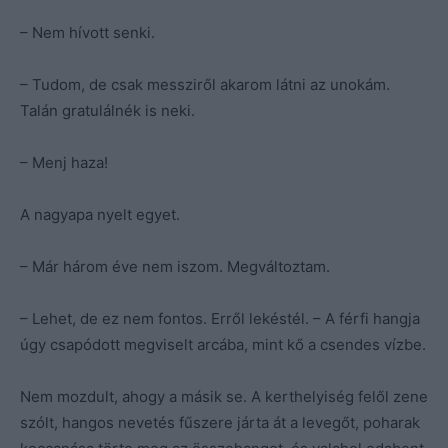
– Nem hívott senki.
– Tudom, de csak messziről akarom látni az unokám.
Talán gratulálnék is neki.
– Menj haza!
A nagyapa nyelt egyet.
– Már három éve nem iszom. Megváltoztam.
– Lehet, de ez nem fontos. Erről lekéstél. – A férfi hangja
úgy csapódott megviselt arcába, mint kő a csendes vízbe.
Nem mozdult, ahogy a másik se. A kerthelyiség felől zene
szólt, hangos nevetés fűszere járta át a levegőt, poharak