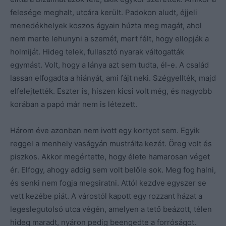
felesége meghalt, utcára került. Padokon aludt, éjjeli
menedékhelyek koszos ágyain húzta meg magát, ahol
nem merte lehunyni a szemét, mert félt, hogy ellopják a
holmiját. Hideg telek, fullasztó nyarak váltogatták
egymást. Volt, hogy a lánya azt sem tudta, él-e. A család
lassan elfogadta a hiányát, ami fájt neki. Szégyellték, majd
elfelejtették. Eszter is, hiszen kicsi volt még, és nagyobb
korában a papó már nem is létezett.
Három éve azonban nem ivott egy kortyot sem. Egyik
reggel a menhely vaságyán mustrálta kezét. Öreg volt és
piszkos. Akkor megértette, hogy élete hamarosan véget
ér. Elfogy, ahogy addig sem volt belőle sok. Meg fog halni,
és senki nem fogja megsiratni. Attól kezdve egyszer se
vett kezébe piát. A várostól kapott egy rozzant házat a
legeslegutolsó utca végén, amelyen a tető beázott, télen
hideg maradt, nyáron pedig beengedte a forróságot.