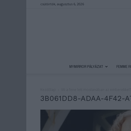
csütörtök, augusztus 6, 2026
MYMIRROR PÁLYÁZAT
FEMME F
Kezdőlap
Mi a fene lett mostanában az emberekkel?
3B061DD8-ADAA-4F42-A