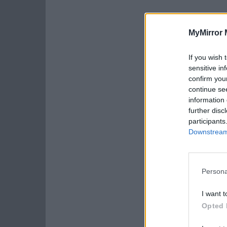
MyMirror 
If you wish 
sensitive in
confirm you
continue se
information 
further disc
participants
Downstream 
Persona
I want t
Opted 