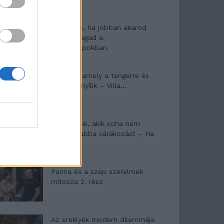
10 tanács, ha jobban akarod
érezni magad a
hétköznapokban
Egy ház, amely a tengerre és
a fényre nyílik – Villa...
A családok, akik soha nem
hagyták abba várakozást – Ha
egy...
Panna és a szép szerelmek
mítosza 2. rész
Az ereklyék modern dilemmája