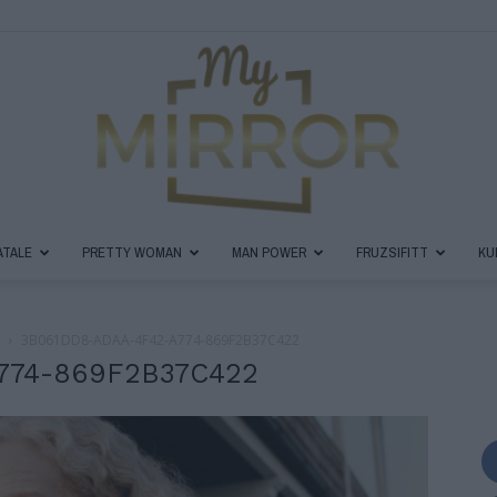
ATALE
PRETTY WOMAN
MAN POWER
FRUZSIFITT
KU
MyMirror
3B061DD8-ADAA-4F42-A774-869F2B37C422
774-869F2B37C422
Magazin