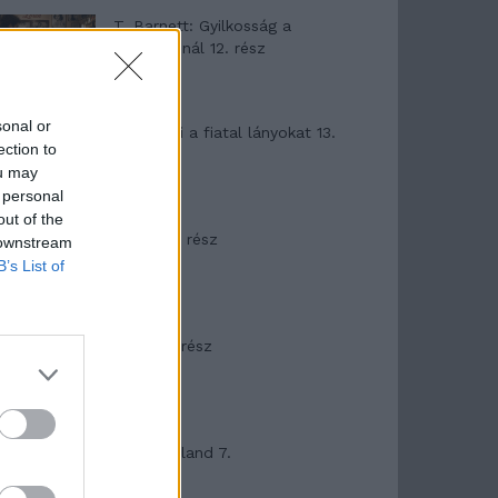
T. Barnett: Gyilkosság a
Garda-tónál 12. rész
sonal or
T. szereti a fiatal lányokat 13.
ection to
rész
ou may
 personal
out of the
Minka 10. rész
 downstream
B’s List of
Minka 9. rész
Máltai kaland 7.