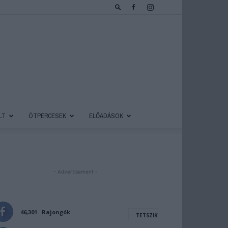
LT
ÖTPERCESEK
ELŐADÁSOK
- Advertisement -
46,301
Rajongók
TETSZIK