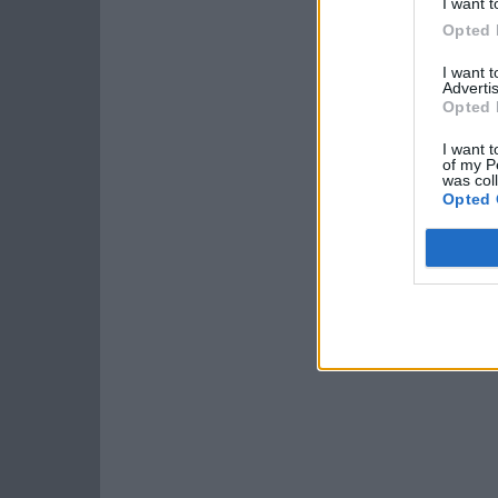
I want t
Opted 
I want 
Advertis
Opted 
I want t
of my P
was col
Opted 