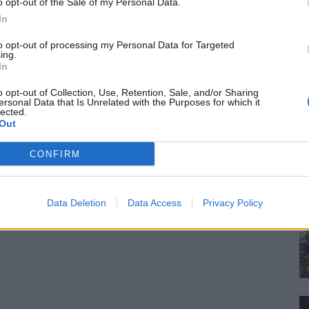
o opt-out of the Sale of my Personal Data.
In
to opt-out of processing my Personal Data for Targeted
ing.
In
o opt-out of Collection, Use, Retention, Sale, and/or Sharing
ersonal Data that Is Unrelated with the Purposes for which it
lected.
Out
CONFIRM
Data Deletion
Data Access
Privacy Policy