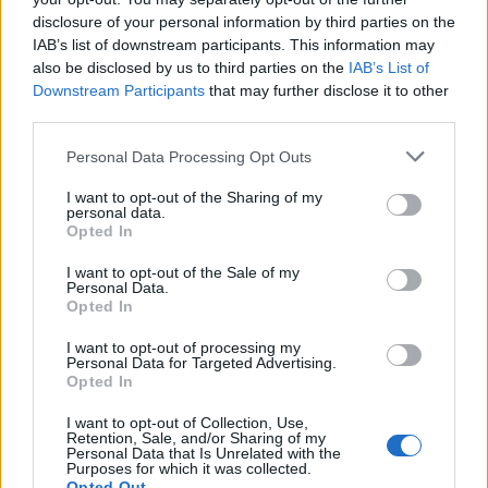
disclosure of your personal information by third parties on the
IAB’s list of downstream participants. This information may
also be disclosed by us to third parties on the
IAB’s List of
T. szereti a fiatal lányokat 14. rész
Downstream Participants
that may further disclose it to other
third parties.
Personal Data Processing Opt Outs
Pedig szóltam… – Miért nem hiszünk a
I want to opt-out of the Sharing of my
nőknek, amikor segítséget kérnek?
personal data.
Opted In
I want to opt-out of the Sale of my
Personal Data.
A legidegesítőbb kifejezések laza
Opted In
gyűjteménye
I want to opt-out of processing my
Personal Data for Targeted Advertising.
Opted In
Elyna Robbs: Adéle és az örökölt árnyak
13. rész
I want to opt-out of Collection, Use,
Retention, Sale, and/or Sharing of my
Personal Data that Is Unrelated with the
Purposes for which it was collected.
Opted Out