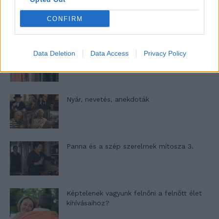
Woody Allen megosztó zsenialitása
CONFIRM
A világ legismertebb ruhái
Data Deletion
Data Access
Privacy Policy
Nyár, nevetés, anekdoták
Panna és a szép szerelmek mítosza 3.
Képtelenek vagyunk felnőni a felnőtt élet
kihívásaihoz?