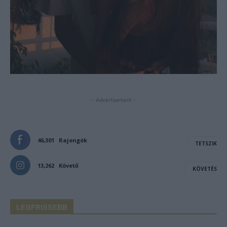
- Advertisement -
46,301
Rajongók
TETSZIK
13,262
Követő
KÖVETÉS
LEGFRISSEBB