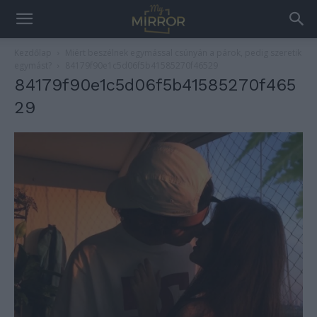
Kezdőlap
Miért beszélnek egymással csúnyán a párok, pedig szeretik
egymást?
84179f90e1c5d06f5b41585270f46529
84179f90e1c5d06f5b41585270f465
29