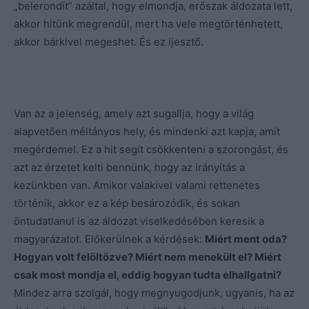
„belerondít” azáltal, hogy elmondja, erőszak áldozata lett,
akkor hitünk megrendül, mert ha vele megtörténhetett,
akkor bárkivel megeshet. És ez ijesztő.
Van az a jelenség, amely azt sugallja, hogy a világ
alapvetően méltányos hely, és mindenki azt kapja, amit
megérdemel. Ez a hit segít csökkenteni a szorongást, és
azt az érzetet kelti bennünk, hogy az irányítás a
kezünkben van. Amikor valakivel valami rettenetes
történik, akkor ez a kép besározódik, és sokan
öntudatlanul is az áldozat viselkedésében keresik a
magyarázatot. Előkerülnek a kérdések:
Miért ment oda?
Hogyan volt felöltözve? Miért nem menekült el? Miért
csak most mondja el, eddig hogyan tudta elhallgatni?
Mindez arra szolgál, hogy megnyugodjunk, ugyanis, ha az