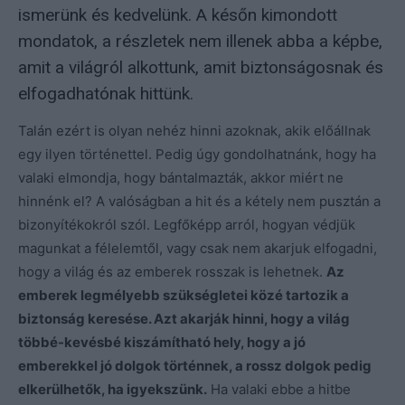
ismerünk és kedvelünk. A későn kimondott
mondatok, a részletek nem illenek abba a képbe,
amit a világról alkottunk, amit biztonságosnak és
elfogadhatónak hittünk.
Talán ezért is olyan nehéz hinni azoknak, akik előállnak
egy ilyen történettel. Pedig úgy gondolhatnánk, hogy ha
valaki elmondja, hogy bántalmazták, akkor miért ne
hinnénk el? A valóságban a hit és a kétely nem pusztán a
bizonyítékokról szól. Legfőképp arról, hogyan védjük
magunkat a félelemtől, vagy csak nem akarjuk elfogadni,
hogy a világ és az emberek rosszak is lehetnek.
Az
emberek legmélyebb szükségletei közé tartozik a
biztonság keresése. Azt akarják hinni, hogy a világ
többé-kevésbé kiszámítható hely, hogy a jó
emberekkel jó dolgok történnek, a rossz dolgok pedig
elkerülhetők, ha igyekszünk.
Ha valaki ebbe a hitbe