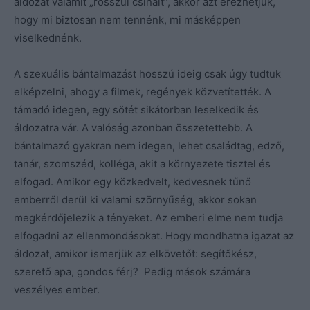
áldozat valamit „rosszul csinált”, akkor azt érezhetjük,
hogy mi biztosan nem tennénk, mi másképpen
viselkednénk.
A szexuális bántalmazást hosszú ideig csak úgy tudtuk
elképzelni, ahogy a filmek, regények közvetítették. A
támadó idegen, egy sötét sikátorban leselkedik és
áldozatra vár. A valóság azonban összetettebb. A
bántalmazó gyakran nem idegen, lehet családtag, edző,
tanár, szomszéd, kolléga, akit a környezete tisztel és
elfogad. Amikor egy közkedvelt, kedvesnek tűnő
emberről derül ki valami szörnyűség, akkor sokan
megkérdőjelezik a tényeket. Az emberi elme nem tudja
elfogadni az ellenmondásokat. Hogy mondhatna igazat az
áldozat, amikor ismerjük az elkövetőt: segítőkész,
szerető apa, gondos férj? Pedig mások számára
veszélyes ember.