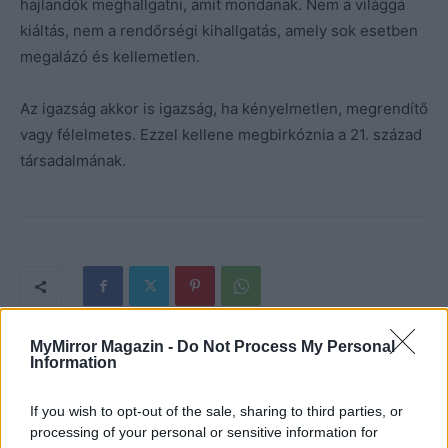
hajlandók meghallgatni, amit mondanak. Nem a világgá
kiáltás, nem a rendőrségi kihallgatás, amely sok esetben
megalázó és kellemetlen.
Az igazság akkor is igazság, ha kényelmetlen, megrendítő
vagy félelmetes. Ezzel kellene megbirkóznia a 21. század
társadalmának.
MyMirror Magazin -
Do Not Process My Personal
Information
If you wish to opt-out of the sale, sharing to third parties, or
processing of your personal or sensitive information for