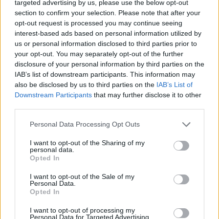
targeted advertising by us, please use the below opt-out
section to confirm your selection. Please note that after your
opt-out request is processed you may continue seeing
interest-based ads based on personal information utilized by
us or personal information disclosed to third parties prior to
Imre Hilda
your opt-out. You may separately opt-out of the further
Oktatás és nevelés területén dolgozom, de minden
disclosure of your personal information by third parties on the
szabadidőmben írok. Szeretek belesni a hétköznapok függönye
IAB’s list of downstream participants. This information may
mögé és közben keresem az embert, a nőt a jól legyártott álarcok
also be disclosed by us to third parties on the
IAB’s List of
mögött. Néha meséket is írok, de gyakrabban novellákat,
Downstream Participants
that may further disclose it to other
cikkeket és apró vicces történeteket.
third parties.
Personal Data Processing Opt Outs
I want to opt-out of the Sharing of my
KAPCSOLÓDÓ CIKKEK
TÖBB A SZERZŐTŐL
personal data.
Opted In
Pedig szóltam… – Miért nem hiszünk a
I want to opt-out of the Sale of my
Personal Data.
nőknek, amikor segítséget kérnek?
Opted In
I want to opt-out of processing my
Personal Data for Targeted Advertising.