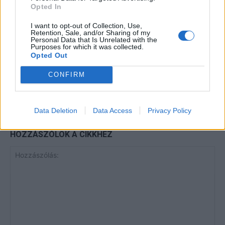
Elyna Robbs: Adéle és az örökölt
Opted In
árnyak 13. rész
I want to opt-out of Collection, Use,
Retention, Sale, and/or Sharing of my
Personal Data that Is Unrelated with the
Purposes for which it was collected.
A világ legismertebb ruhái
Opted Out
CONFIRM
Data Deletion
Data Access
Privacy Policy
HOZZÁSZÓLOK A CIKKHEZ