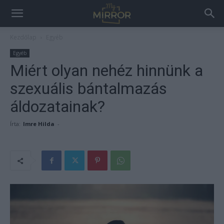
Kezdőlap
Egyéb
Egyéb
Miért olyan nehéz hinnünk a
szexuális bántalmazás
áldozatainak?
Írta:
Imre Hilda
-