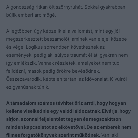
A gonoszság ritkán ölt szörnyruhát. Sokkal gyakrabban
bújik emberi arc mögé.
A legtöbben úgy képzelik el a vallomást, mint egy jól
megszerkesztett beszámolót, aminek van eleje, közepe
és vége. Logikus sorrendben következnek az
események, pedig aki súlyos traumát él át, gyakran nem
így emlékszik. Vannak részletek, amelyeket nem tud
felidézni, mások pedig örökre bevésődnek.
Összezavarodik, képtelen tartani az idővonalat. Kívülről
ez gyanúsnak tűnik.
A társadalom számos tévhitet őriz arról, hogy hogyan
kellene viselkednie egy valódi áldozatnak. Elvárja, hogy
sírjon, azonnal feljelentést tegyen és megszakítson
minden kapcsolatot az elkövetővel. De az emberek nem
filmes forgatókönyvek szerint működnek.
Van, aki