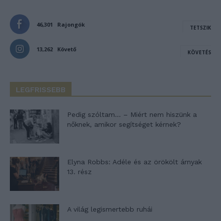
46,301
Rajongók
TETSZIK
13,262
Követő
KÖVETÉS
LEGFRISSEBB
Pedig szóltam… – Miért nem hiszünk a
nőknek, amikor segítséget kérnek?
Elyna Robbs: Adéle és az örökölt árnyak
13. rész
A világ legismertebb ruhái