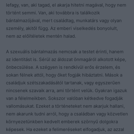
lefagy, van, aki tagad, el akarja hitetni magával, hogy nem
történt semmi. Van, aki továbbra is találkozik
bántalmazójával, mert családtag, munkatárs vagy olyan
személy, akitől függ. Az emberi viselkedés bonyolult,
nem az előítéletek mentén halad.
A szexuális bántalmazás nemcsak a testet érinti, hanem
az identitást is. Sérül az áldozat önmagáról alkotott képe,
önbecsülése. A szégyen is rendkívül erős érzelem, és
sokan félnek attól, hogy őket fogják hibáztatni. Mások a
családjuk szétszakadásától tartanak, vagy egyszerűen
nincsenek szavaik arra, ami történt velük. Gyakran igazuk
van a félelmeikben. Sokszor valóban kétkedve fogadják
vallomásukat. Ezeket a történeteket nem akarjuk hallani,
nem akarunk tudni arról, hogy a családban vagy közvetlen
környezetünkben kedvelt emberek szörnyű dolgokra
képesek. Ha ezeket a felimeréseket elfogadjuk, az azzal