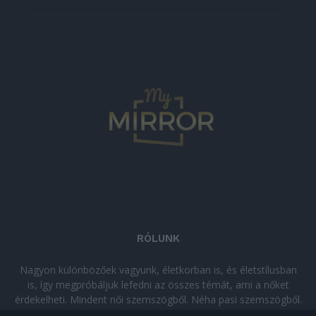
RÓLUNK
Nagyon különbözőek vagyunk, életkorban is, és életstílusban
is, így megpróbáljuk lefedni az összes témát, ami a nőket
érdekelheti. Mindent női szemszögből. Néha pasi szemszögből.
Néha komolyan, néha szórakozva. Olvass minket, ha egy kis