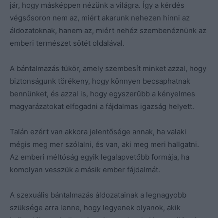
jár, hogy másképpen nézünk a világra. Így a kérdés
végsősoron nem az, miért akarunk nehezen hinni az
áldozatoknak, hanem az, miért nehéz szembenéznünk az
emberi természet sötét oldalával.
A bántalmazás tükör, amely szembesít minket azzal, hogy
biztonságunk törékeny, hogy könnyen becsaphatnak
bennünket, és azzal is, hogy egyszerűbb a kényelmes
magyarázatokat elfogadni a fájdalmas igazság helyett.
Talán ezért van akkora jelentősége annak, ha valaki
mégis meg mer szólalni, és van, aki meg meri hallgatni.
Az emberi méltóság egyik legalapvetőbb formája, ha
komolyan vesszük a másik ember fájdalmát.
A szexuális bántalmazás áldozatainak a legnagyobb
szüksége arra lenne, hogy legyenek olyanok, akik