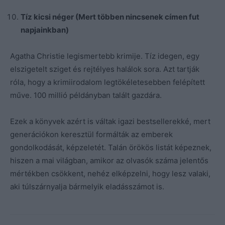
Tíz kicsi néger (Mert többen nincsenek címen fut
napjainkban)
Agatha Christie legismertebb krimije. Tíz idegen, egy
elszigetelt sziget és rejtélyes halálok sora. Azt tartják
róla, hogy a krimiirodalom legtökéletesebben felépített
műve. 100 millió példányban talált gazdára.
Ezek a könyvek azért is váltak igazi bestsellerekké, mert
generációkon keresztül formálták az emberek
gondolkodását, képzeletét. Talán örökös listát képeznek,
hiszen a mai világban, amikor az olvasók száma jelentős
mértékben csökkent, nehéz elképzelni, hogy lesz valaki,
aki túlszárnyalja bármelyik eladásszámot is.