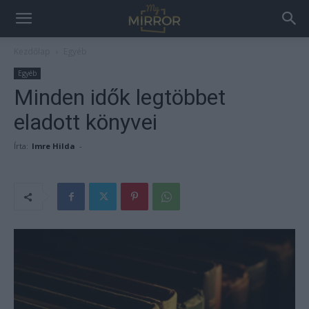
Kezdőlap
Egyéb
Egyéb
Minden idők legtöbbet
eladott könyvei
Írta:
Imre Hilda
-