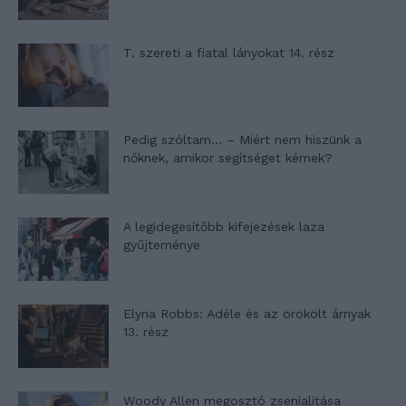
T. szereti a fiatal lányokat 14. rész
Pedig szóltam… – Miért nem hiszünk a
nőknek, amikor segítséget kérnek?
A legidegesítőbb kifejezések laza
gyűjteménye
Elyna Robbs: Adéle és az örökölt árnyak
13. rész
Woody Allen megosztó zsenialitása