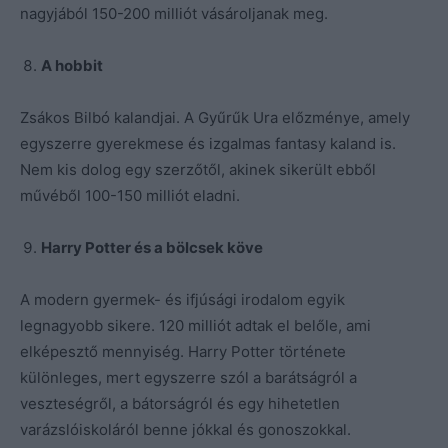
nagyjából 150-200 milliót vásároljanak meg.
A hobbit
Zsákos Bilbó kalandjai. A Gyűrűk Ura előzménye, amely
egyszerre gyerekmese és izgalmas fantasy kaland is.
Nem kis dolog egy szerzőtől, akinek sikerült ebből
művéből 100-150 milliót eladni.
Harry Potter és a bölcsek köve
A modern gyermek- és ifjúsági irodalom egyik
legnagyobb sikere. 120 milliót adtak el belőle, ami
elképesztő mennyiség. Harry Potter története
különleges, mert egyszerre szól a barátságról a
veszteségről, a bátorságról és egy hihetetlen
varázslóiskoláról benne jókkal és gonoszokkal.