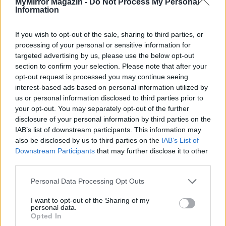
MyMirror Magazin -
Do Not Process My Personal
Information
KAPCSOLÓDÓ CIKKEK
TÖBB A SZERZŐTŐL
If you wish to opt-out of the sale, sharing to third parties, or
processing of your personal or sensitive information for
targeted advertising by us, please use the below opt-out
Minka 14. rész
section to confirm your selection. Please note that after your
opt-out request is processed you may continue seeing
interest-based ads based on personal information utilized by
us or personal information disclosed to third parties prior to
Minka 13. rész
your opt-out. You may separately opt-out of the further
disclosure of your personal information by third parties on the
IAB’s list of downstream participants. This information may
also be disclosed by us to third parties on the
IAB’s List of
Downstream Participants
that may further disclose it to other
Halál a Tresco-szigeten – A Josh
third parties.
Clayton-ügy
Personal Data Processing Opt Outs
I want to opt-out of the Sharing of my
personal data.
Opted In