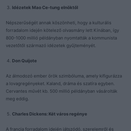
Idézetek Mao Ce-tung elnöktől
Népszerűségét annak köszönheti, hogy a kulturális
forradalom idején kötelező olvasmány lett Kínában, így
800-1000 millió példányban nyomtatták a kommunista
vezetőtől származó idézetek gyűjteményét.
Don Quijote
Az álmodozó ember örök szimbóluma, amely kifigurázza
a lovagregényeket. Kaland, dráma és szatíra egyben.
Cervantes művét kb. 500 millió példányban vásárolták
meg eddig.
Charles Dickens: Két város regénye
A francia forradalom idején játszódó, szerelemről és