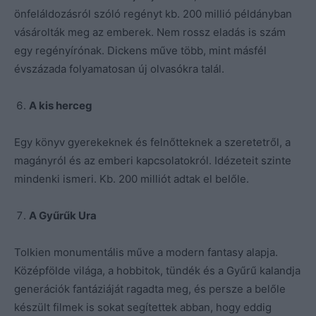
önfeláldozásról szóló regényt kb. 200 millió példányban
vásárolták meg az emberek. Nem rossz eladás is szám
egy regényírónak. Dickens műve több, mint másfél
évszázada folyamatosan új olvasókra talál.
A kis herceg
Egy könyv gyerekeknek és felnőtteknek a szeretetről, a
magányról és az emberi kapcsolatokról. Idézeteit szinte
mindenki ismeri. Kb. 200 milliót adtak el belőle.
A Gyűrűk Ura
Tolkien monumentális műve a modern fantasy alapja.
Középfölde világa, a hobbitok, tündék és a Gyűrű kalandja
generációk fantáziáját ragadta meg, és persze a belőle
készült filmek is sokat segítettek abban, hogy eddig