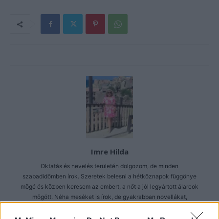
Imre Hilda
Oktatás és nevelés területén dolgozom, de minden
szabadidőmben írok. Szeretek belesni a hétköznapok függönye
mögé és közben keresem az embert, a nőt a jól legyártott álarcok
mögött. Néha meséket is írok, de gyakrabban novellákat,
cikkeket és apró vicces történeteket.