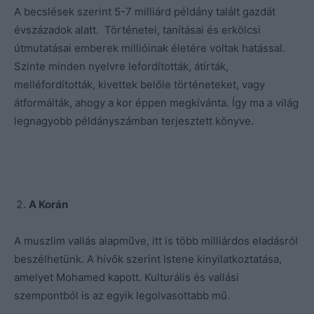
A becslések szerint 5-7 milliárd példány talált gazdát
évszázadok alatt. Történetei, tanításai és erkölcsi
útmutatásai emberek millióinak életére voltak hatással.
Szinte minden nyelvre lefordították, átírták,
melléfordították, kivettek belőle történeteket, vagy
átformálták, ahogy a kor éppen megkívánta. Így ma a világ
legnagyobb példányszámban terjesztett könyve.
A Korán
A muszlim vallás alapműve, itt is több milliárdos eladásról
beszélhetünk. A hívők szerint Istene kinyilatkoztatása,
amelyet Mohamed kapott. Kulturális és vallási
szempontból is az egyik legolvasottabb mű.