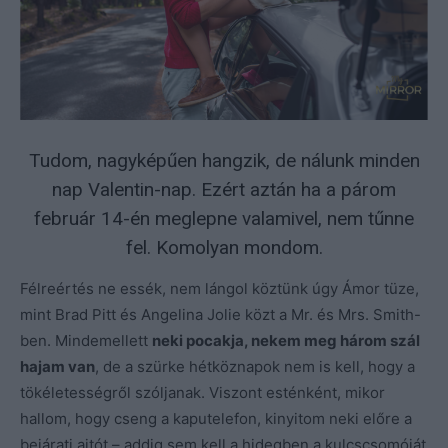
Tudom, nagyképűen hangzik, de nálunk minden
nap Valentin-nap. Ezért aztán ha a párom
február 14-én meglepne valamivel, nem tűnne
fel. Komolyan mondom.
Félreértés ne essék, nem lángol köztünk úgy Ámor tüze,
mint Brad Pitt és Angelina Jolie közt a Mr. és Mrs. Smith-
ben. Mindemellett
neki pocakja, nekem meg három szál
hajam van
, de a szürke hétköznapok nem is kell, hogy a
tökéletességről szóljanak. Viszont esténként, mikor
hallom, hogy cseng a kaputelefon, kinyitom neki előre a
bejárati ajtót – addig sem kell a hidegben a kulcscsomóját