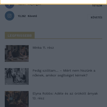
46,301
Rajongók
TETSZIK
13,262
Követő
KÖVETÉS
LEGFRISSEBB
Minka 11. rész
Pedig szóltam… – Miért nem hiszünk a
nőknek, amikor segítséget kérnek?
Elyna Robbs: Adéle és az örökölt árnyak
13. rész