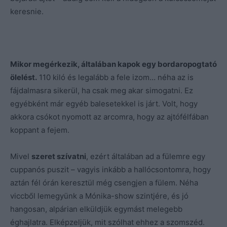
keresnie.
Mikor megérkezik, általában kapok egy bordaropogtató
ölelést.
110 kiló és legalább a fele izom… néha az is
fájdalmasra sikerül, ha csak meg akar simogatni. Ez
egyébként már egyéb balesetekkel is járt. Volt, hogy
akkora csókot nyomott az arcomra, hogy az ajtófélfában
koppant a fejem.
Mivel
szeret szívatni
, ezért általában ad a fülemre egy
cuppanós puszit – vagyis inkább a hallócsontomra, hogy
aztán fél órán keresztül még csengjen a fülem. Néha
viccből lemegyünk a Mónika-show szintjére, és jó
hangosan, alpárian elküldjük egymást melegebb
éghajlatra. Elképzeljük, mit szólhat ehhez a szomszéd.