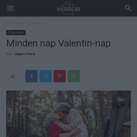
Kezdőlap
Ötpercesek
Ötpercesek
Minden nap Valentin-nap
Írta:
Lippai Flóra
-