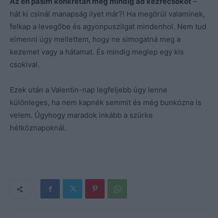
Az én pasim konkrétan még mindig ad kézrecsókot
–
hát ki csinál manapság ilyet már?! Ha megörül valaminek,
felkap a levegőbe és agyonpuszilgat mindenhol. Nem tud
elmenni úgy mellettem, hogy ne simogatná meg a
kezemet vagy a hátamat. És mindig meglep egy kis
csokival.
Ezek után a Valentin-nap legfeljebb úgy lenne
különleges, ha nem kapnék semmit és még bunkózna is
velem. Úgyhogy maradok inkább a szürke
hétköznapoknál.