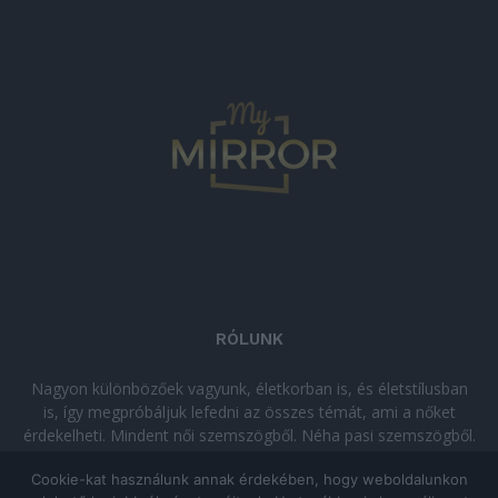
RÓLUNK
Nagyon különbözőek vagyunk, életkorban is, és életstílusban
is, így megpróbáljuk lefedni az összes témát, ami a nőket
érdekelheti. Mindent női szemszögből. Néha pasi szemszögből.
Néha komolyan, néha szórakozva. Olvass minket, ha egy kis
Cookie-kat használunk annak érdekében, hogy weboldalunkon
kikapcsolódásra vágysz!