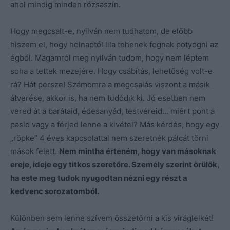
ahol mindig minden rózsaszín.
Hogy megcsalt-e, nyilván nem tudhatom, de előbb
hiszem el, hogy holnaptól lila tehenek fognak potyogni az
égből. Magamról meg nyilván tudom, hogy nem léptem
soha a tettek mezejére. Hogy csábítás, lehetőség volt-e
rá? Hát persze! Számomra a megcsalás viszont a másik
átverése, akkor is, ha nem tudódik ki. Jó esetben nem
vered át a barátaid, édesanyád, testvéreid… miért pont a
pasid vagy a férjed lenne a kivétel? Más kérdés, hogy egy
„röpke” 4 éves kapcsolattal nem szeretnék pálcát törni
mások felett.
Nem mintha érteném, hogy van másoknak
ereje, ideje egy titkos szeretőre. Személy szerint örülök,
ha este meg tudok nyugodtan nézni egy részt a
kedvenc sorozatomból.
Különben sem lenne szívem összetörni a kis viráglelkét!