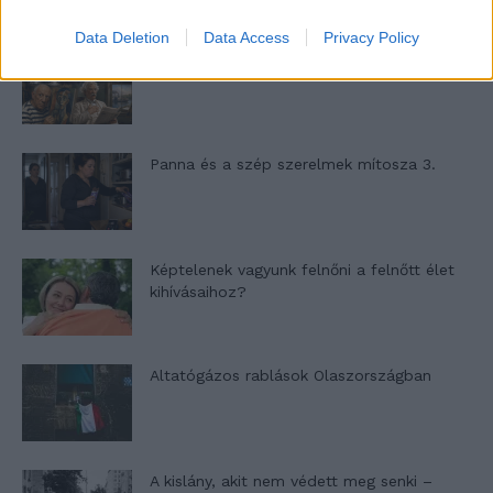
Data Deletion
Data Access
Privacy Policy
Nyár, nevetés, anekdoták
Panna és a szép szerelmek mítosza 3.
Képtelenek vagyunk felnőni a felnőtt élet
kihívásaihoz?
Altatógázos rablások Olaszországban
A kislány, akit nem védett meg senki –