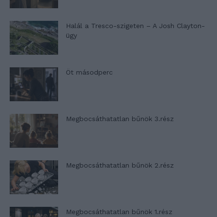
Halál a Tresco-szigeten – A Josh Clayton-
ügy
Öt másodperc
Megbocsáthatatlan bűnök 3.rész
Megbocsáthatatlan bűnök 2.rész
Megbocsáthatatlan bűnök 1.rész