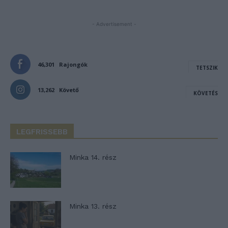
- Advertisement -
46,301
Rajongók
TETSZIK
13,262
Követő
KÖVETÉS
LEGFRISSEBB
Minka 14. rész
Minka 13. rész