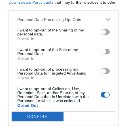
Downstream Participants
that may further disclose it to other
Pedig szóltam… – Miért nem hiszünk a
third parties.
nőknek, amikor segítséget kérnek?
Personal Data Processing Opt Outs
I want to opt-out of the Sharing of my
A legidegesítőbb kifejezések laza
personal data.
Opted In
gyűjteménye
I want to opt-out of the Sale of my
Personal Data.
Opted In
Elyna Robbs: Adéle és az örökölt árnyak
13. rész
I want to opt-out of processing my
Personal Data for Targeted Advertising.
Opted In
Woody Allen megosztó zsenialitása
I want to opt-out of Collection, Use,
Retention, Sale, and/or Sharing of my
Personal Data that Is Unrelated with the
Purposes for which it was collected.
Opted Out
A világ legismertebb ruhái
CONFIRM