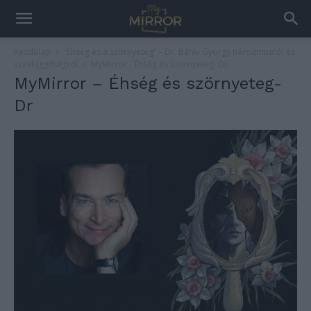
Kezdőlap
“Éhség és a szörnyeteg” – Dr. Bánki György nárcizmusról és
szexfüggőségről
MyMirror - Éhség és szörnyeteg- Dr
MyMirror – Éhség és szörnyeteg-
Dr