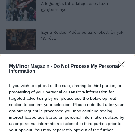
A legidegesítőbb kifejezések laza
gyűjteménye
Elyna Robbs: Adéle és az örökölt árnyak
13. rész
Woody Allen megosztó zsenialitása
MyMirror Magazin -
Do Not Process My Personal
Information
If you wish to opt-out of the sale, sharing to third parties, or
A világ legismertebb ruhái
processing of your personal or sensitive information for
targeted advertising by us, please use the below opt-out
section to confirm your selection. Please note that after your
opt-out request is processed you may continue seeing
interest-based ads based on personal information utilized by
Nyár, nevetés, anekdoták
us or personal information disclosed to third parties prior to
your opt-out. You may separately opt-out of the further