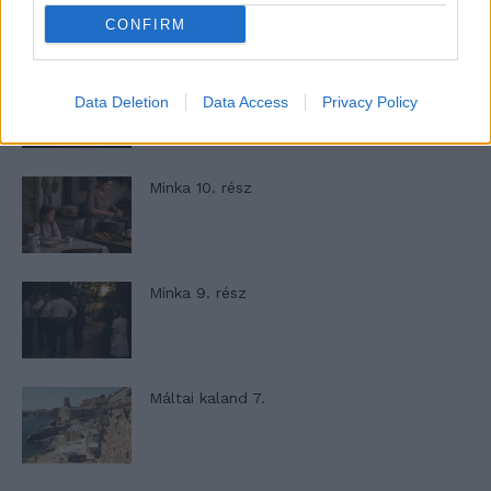
CONFIRM
T. szereti a fiatal lányokat 13. rész
Data Deletion
Data Access
Privacy Policy
Minka 10. rész
Minka 9. rész
Máltai kaland 7.