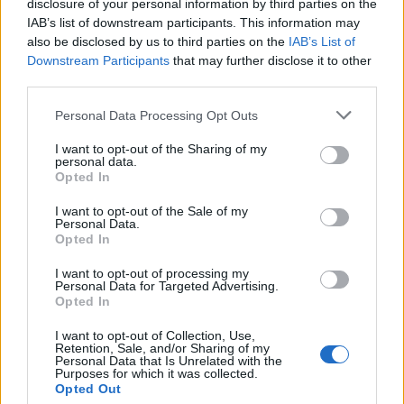
disclosure of your personal information by third parties on the
IAB’s list of downstream participants. This information may
Panna és a szép szerelmek mítosza 3.
also be disclosed by us to third parties on the
IAB’s List of
Downstream Participants
that may further disclose it to other
third parties.
Personal Data Processing Opt Outs
Képtelenek vagyunk felnőni a felnőtt élet
kihívásaihoz?
I want to opt-out of the Sharing of my
personal data.
Opted In
I want to opt-out of the Sale of my
Altatógázos rablások Olaszországban
Personal Data.
Opted In
I want to opt-out of processing my
Personal Data for Targeted Advertising.
A kislány, akit nem védett meg senki –
Opted In
Lyhanna története
I want to opt-out of Collection, Use,
Retention, Sale, and/or Sharing of my
Personal Data that Is Unrelated with the
Purposes for which it was collected.
T. Barnett: Gyilkosság a Garda-tónál 12.
Opted Out
rész