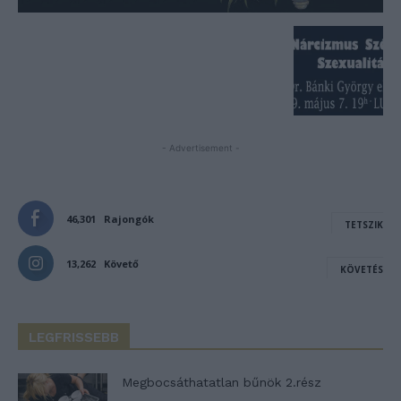
- Advertisement -
46,301
Rajongók
TETSZIK
13,262
Követő
KÖVETÉS
LEGFRISSEBB
Megbocsáthatatlan bűnök 2.rész