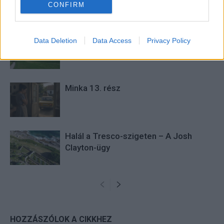
CONFIRM
KAPCSOLÓDÓ CIKKEK
TÖBB A SZERZŐTŐL
Minka 14. rész
Data Deletion
Data Access
Privacy Policy
Minka 13. rész
Halál a Tresco-szigeten – A Josh
Clayton-ügy
HOZZÁSZÓLOK A CIKKHEZ