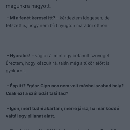
magunkra hagyott.
– Mi a fenét keresel itt?
– kérdeztem idegesen, de
tetszett is, hogy nem bírt nyugton maradni otthon.
– Nyaralok!
– vágta rá, mint egy betanult szöveget.
Éreztem, hogy készült rá, talán még a tükör előtt is
gyakorolt.
– Épp itt? Egész Cipruson nem volt máshol szabad hely?
Csak ezt a szállodát találtad?
– Igen, mert tudni akartam, merre jársz, ha már köddé
váltál egy pillanat alatt.