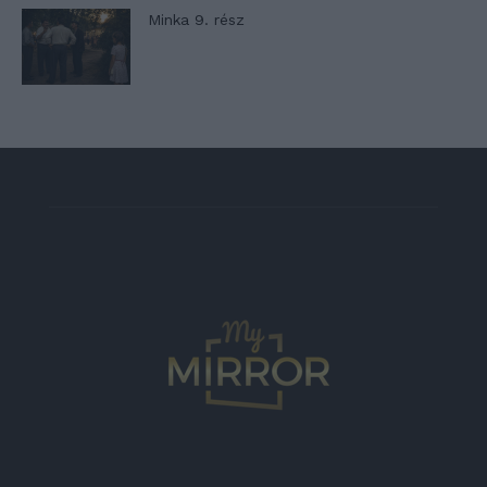
Minka 9. rész