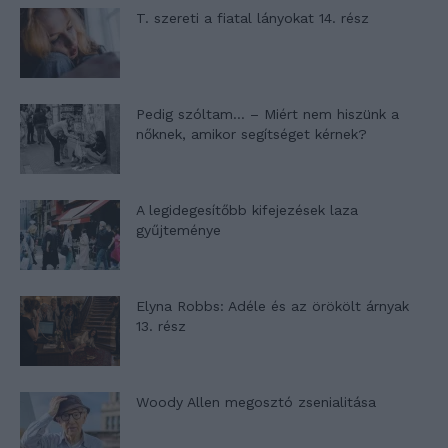
T. szereti a fiatal lányokat 14. rész
Pedig szóltam… – Miért nem hiszünk a
nőknek, amikor segítséget kérnek?
A legidegesítőbb kifejezések laza
gyűjteménye
Elyna Robbs: Adéle és az örökölt árnyak
13. rész
Woody Allen megosztó zsenialitása