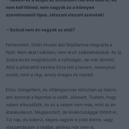
nem kell félned, nem vagyok az a könnyen
szerelmesedő típus. Játszani viszont szeretek!
– Szóval nem én vagyok az első?
Felnevetett. Sötét tincsei alól felpillantva megrázta a
fejét. Nem akart kábítani, nem árult zsákbamacskát. Az új
Zsóka kicsit megütközött a nyíltságán, de már döntött.
Attól a pillanattól kezdve Eliza lett a nevem, mennyivel
szebb, mint a régi, amely öreges és maradi.
Eliza, ízlelgettem, és villámgyorsan lehúztam az italom,
ami azonnal a fejembe is szállt. Jólesett. Tudtam, hogy
valami elkezdődik, és ez a valami nem más, mint az én
átalakulásom. Megijesztett, de kíváncsisággal töltött el.
Tíz nap, és kiderül, képes vagyok-e jobb életre, vagy
visszamászom a régibe, amihez már nem is