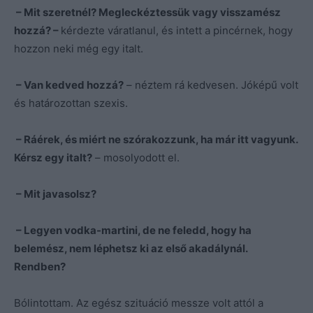
– Mit szeretnél? Megleckéztessük vagy visszamész
hozzá? –
kérdezte váratlanul, és intett a pincérnek, hogy
hozzon neki még egy italt.
– Van kedved hozzá?
– néztem rá kedvesen. Jóképű volt
és határozottan szexis.
– Ráérek, és miért ne szórakozzunk, ha már itt vagyunk.
Kérsz egy italt?
– mosolyodott el.
– Mit javasolsz?
– Legyen vodka-martini, de ne feledd, hogy ha
belemész, nem léphetsz ki az első akadálynál.
Rendben?
Bólintottam. Az egész szituáció messze volt attól a