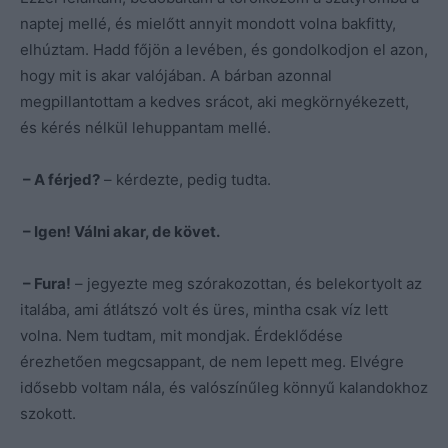
naptej mellé, és mielőtt annyit mondott volna bakfitty,
elhúztam. Hadd főjön a levében, és gondolkodjon el azon,
hogy mit is akar valójában. A bárban azonnal
megpillantottam a kedves srácot, aki megkörnyékezett,
és kérés nélkül lehuppantam mellé.
– A férjed?
– kérdezte, pedig tudta.
– Igen! Válni akar, de követ.
– Fura!
– jegyezte meg szórakozottan, és belekortyolt az
italába, ami átlátszó volt és üres, mintha csak víz lett
volna. Nem tudtam, mit mondjak. Érdeklődése
érezhetően megcsappant, de nem lepett meg. Elvégre
idősebb voltam nála, és valószínűleg könnyű kalandokhoz
szokott.