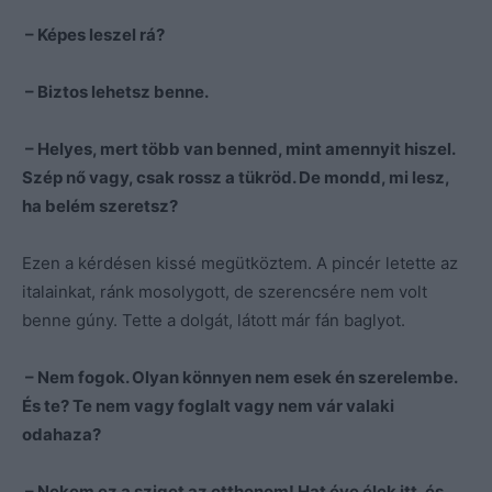
– Képes leszel rá?
– Biztos lehetsz benne.
– Helyes, mert több van benned, mint amennyit hiszel.
Szép nő vagy, csak rossz a tükröd. De mondd, mi lesz,
ha belém szeretsz?
Ezen a kérdésen kissé megütköztem. A pincér letette az
italainkat, ránk mosolygott, de szerencsére nem volt
benne gúny. Tette a dolgát, látott már fán baglyot.
– Nem fogok. Olyan könnyen nem esek én szerelembe.
És te? Te nem vagy foglalt vagy nem vár valaki
odahaza?
– Nekem ez a sziget az otthonom! Hat éve élek itt, és