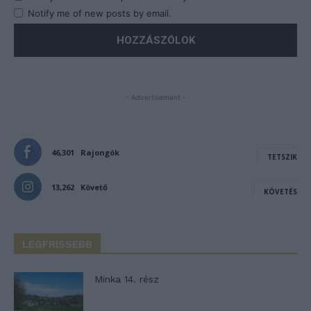
Notify me of new posts by email.
- Advertisement -
46,301
Rajongók
TETSZIK
13,262
Követő
KÖVETÉS
LEGFRISSEBB
Minka 14. rész