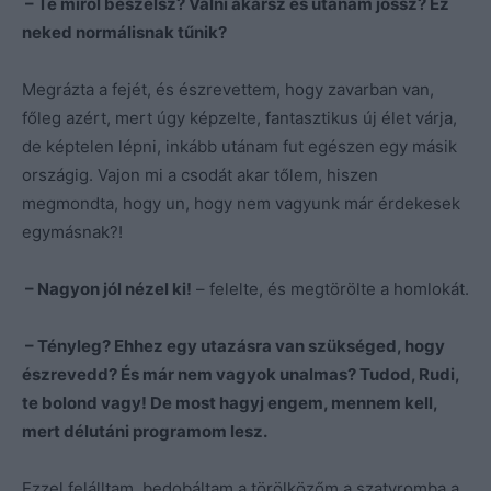
– Te miről beszélsz? Válni akarsz és utánam jössz? Ez
neked normálisnak tűnik?
Megrázta a fejét, és észrevettem, hogy zavarban van,
főleg azért, mert úgy képzelte, fantasztikus új élet várja,
de képtelen lépni, inkább utánam fut egészen egy másik
országig. Vajon mi a csodát akar tőlem, hiszen
megmondta, hogy un, hogy nem vagyunk már érdekesek
egymásnak?!
– Nagyon jól nézel ki!
– felelte, és megtörölte a homlokát.
– Tényleg? Ehhez egy utazásra van szükséged, hogy
észrevedd? És már nem vagyok unalmas? Tudod, Rudi,
te bolond vagy! De most hagyj engem, mennem kell,
mert délutáni programom lesz.
Ezzel felálltam, bedobáltam a törölközőm a szatyromba a