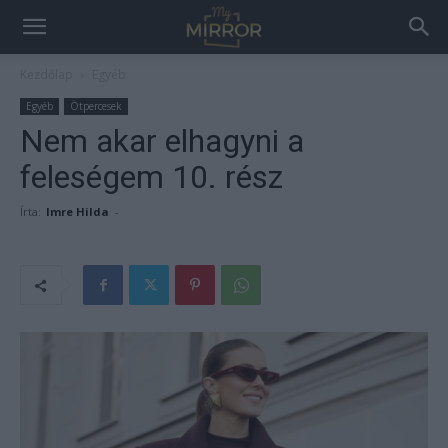
Kezdőlap
Egyéb
Egyéb
Ötpercesek
Nem akar elhagyni a
feleségem 10. rész
Írta:
Imre Hilda
-