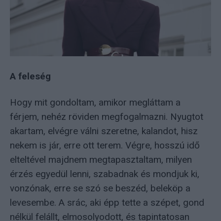
A feleség
Hogy mit gondoltam, amikor megláttam a
férjem, nehéz röviden megfogalmazni. Nyugtot
akartam, elvégre válni szeretne, kalandot, hisz
nekem is jár, erre ott terem. Végre, hosszú idő
elteltével majdnem megtapasztaltam, milyen
érzés egyedül lenni, szabadnak és mondjuk ki,
vonzónak, erre se szó se beszéd, beleköp a
levesembe. A srác, aki épp tette a szépet, gond
nélkül felállt, elmosolyodott, és tapintatosan