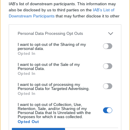
IAB’s list of downstream participants. This information may
also be disclosed by us to third parties on the
IAB’s List of
Downstream Participants
that may further disclose it to other
third parties.
Personal Data Processing Opt Outs
I want to opt-out of the Sharing of my
personal data.
Opted In
I want to opt-out of the Sale of my
Personal Data.
Opted In
Imre Hilda
I want to opt-out of processing my
Oktatás és nevelés területén dolgozom, de minden
Personal Data for Targeted Advertising.
szabadidőmben írok. Szeretek belesni a hétköznapok függönye
Opted In
mögé és közben keresem az embert, a nőt a jól legyártott álarcok
I want to opt-out of Collection, Use,
mögött. Néha meséket is írok, de gyakrabban novellákat,
Retention, Sale, and/or Sharing of my
cikkeket és apró vicces történeteket.
Personal Data that Is Unrelated with the
Purposes for which it was collected.
Opted Out