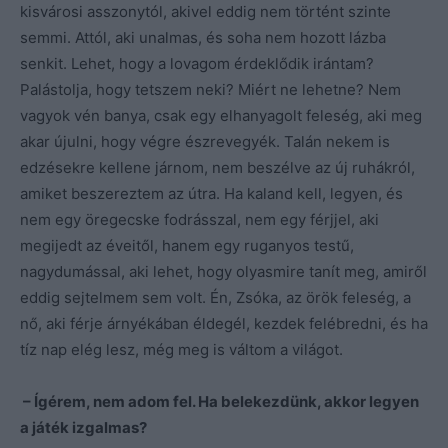
kisvárosi asszonytól, akivel eddig nem történt szinte
semmi. Attól, aki unalmas, és soha nem hozott lázba
senkit. Lehet, hogy a lovagom érdeklődik irántam?
Palástolja, hogy tetszem neki? Miért ne lehetne? Nem
vagyok vén banya, csak egy elhanyagolt feleség, aki meg
akar újulni, hogy végre észrevegyék. Talán nekem is
edzésekre kellene járnom, nem beszélve az új ruhákról,
amiket beszereztem az útra. Ha kaland kell, legyen, és
nem egy öregecske fodrásszal, nem egy férjjel, aki
megijedt az éveitől, hanem egy ruganyos testű,
nagydumással, aki lehet, hogy olyasmire tanít meg, amiről
eddig sejtelmem sem volt. Én, Zsóka, az örök feleség, a
nő, aki férje árnyékában éldegél, kezdek felébredni, és ha
tíz nap elég lesz, még meg is váltom a világot.
– Ígérem, nem adom fel. Ha belekezdünk, akkor legyen
a játék izgalmas?