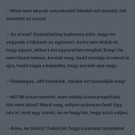
– Most nem akarok veszekedni! Inkább azt mondd, mit
mondott az orvos!
– Az orvos? Gyakorlatilag tudtomra adta, hogy mi
vagyunk a hibásak az egészért, és ha nem bírjuk rá,
hogy egyen, akkor Lexi egyszerűen meghal. Ennyi. Ha
nem hiszel nekem, keresd meg, hadd mondja el neked is
újra, hadd vágja a képedbe, hogy pocsék apa vagy.
– Felesleges…Mit tehetünk, inkább ezt beszéljük meg!
– Mi? Mi aztán semmit, mert eddig is leszerepeltünk.
Hát nem látod? Nézd meg, milyen szörnyen fest! Úgy
néz ki, mint egy zombi, és mi hagytuk, hogy azzá váljon.
– Anna, ne túlozz! Tudod jól, hogy a kamasz lányokkal