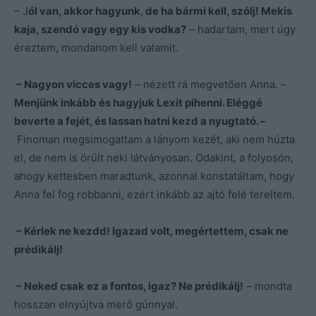
– J
ól van, akkor hagyunk, de ha bármi kell, szólj! Mekis
kaja, szendó vagy egy kis vodka?
– hadartam, mert úgy
éreztem, mondanom kell valamit.
– Nagyon vicces vagy!
– nézett rá megvetően Anna. –
Menjünk inkább és hagyjuk Lexit pihenni. Eléggé
beverte a fejét, és lassan hatni kezd a nyugtató. –
Finoman megsimogattam a lányom kezét, aki nem húzta
el, de nem is örült neki látványosan. Odakint, a folyosón,
ahogy kettesben maradtunk, azonnal konstatáltam, hogy
Anna fel fog robbanni, ezért inkább az ajtó felé tereltem.
– Kérlek ne kezdd! Igazad volt, megértettem, csak ne
prédikálj!
– Neked csak ez a fontos, igaz? Ne prédikálj!
– mondta
hosszan elnyújtva merő gúnnyal.