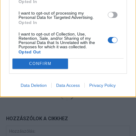
Opted In
Minka 11. rész
I want to opt-out of processing my
Personal Data for Targeted Advertising.
Opted In
I want to opt-out of Collection, Use,
Retention, Sale, and/or Sharing of my
Pedig szóltam… – Miért nem hiszünk a
Personal Data that Is Unrelated with the
nőknek, amikor segítséget kérnek?
Purposes for which it was collected.
Opted Out
CONFIRM
Elyna Robbs: Adéle és az örökölt
árnyak 13. rész
Data Deletion
Data Access
Privacy Policy
HOZZÁSZÓLOK A CIKKHEZ