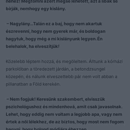
nehéz! Megtömni azért mégse lehetett, azt a libák se
bírják, nemhogy egy kislány.
– Nagylány…Talán ez a baj, hogy nem akartuk
észrevenni, hogy nem gyerek már, és boldogan
hagytuk, hogy még a mi kislányunk legyen. Én
belehalok, ha elveszítjük!
Közelebb léptem hozzá, és megöleltem. Álltunk a kórházi
parkolóban a töredezett járdán, a betondzsungel
közepén, és nálunk elveszettebb pár nem volt abban a
pillanatban a Föld kerekén.
– Nem fogjuk! Keresünk szakembert, elvisszük
pszichológushoz és mindenhová, amit csak javasolnak.
Lehet, hogy eddig nem voltam a legjobb apa, vagy nem
értek a női lélekhez, de az biztos, hogy most nem fogom
hagyni, hogy bolond módjára éhezzen.