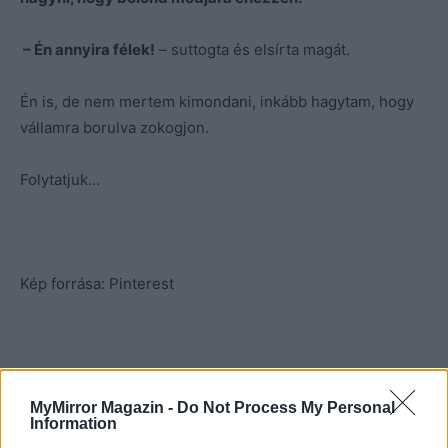
– Én annyira félek!
– suttogta és elsírta magát.
Én is, de nem mertem kimondani, inkább hagytam, hogy
vállamra borulva zokogjon.
Folytatjuk…
Kép forrása: Pinterest
MyMirror Magazin -
Do Not Process My Personal
Information