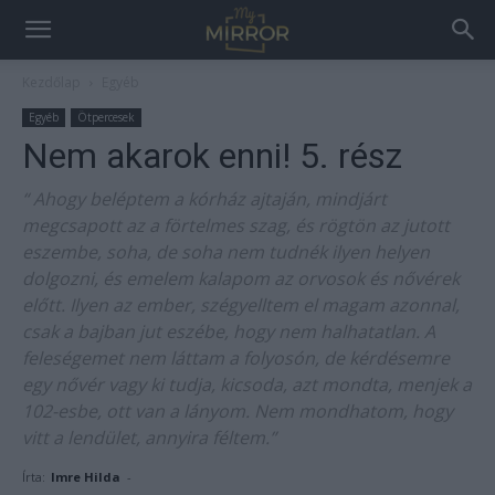
Kezdőlap
Egyéb
Egyéb
Ötpercesek
Nem akarok enni! 5. rész
“ Ahogy beléptem a kórház ajtaján, mindjárt
megcsapott az a förtelmes szag, és rögtön az jutott
eszembe, soha, de soha nem tudnék ilyen helyen
dolgozni, és emelem kalapom az orvosok és nővérek
előtt. Ilyen az ember, szégyelltem el magam azonnal,
csak a bajban jut eszébe, hogy nem halhatatlan. A
feleségemet nem láttam a folyosón, de kérdésemre
egy nővér vagy ki tudja, kicsoda, azt mondta, menjek a
102-esbe, ott van a lányom. Nem mondhatom, hogy
vitt a lendület, annyira féltem.”
Írta:
Imre Hilda
-