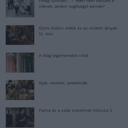
Pedig szóltam… – Miért nem hiszünk a
nőknek, amikor segítséget kérnek?
Elyna Robbs: Adéle és az örökölt árnyak
13. rész
A világ legismertebb ruhái
Nyár, nevetés, anekdoták
Panna és a szép szerelmek mítosza 3.