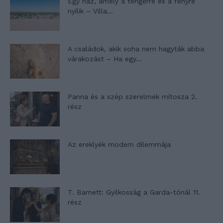
Egy ház, amely a tengerre és a fényre
nyílik – Villa...
A családok, akik soha nem hagyták abba
várakozást – Ha egy...
Panna és a szép szerelmek mítosza 2.
rész
Az ereklyék modern dilemmája
T. Barnett: Gyilkosság a Garda-tónál 11.
rész