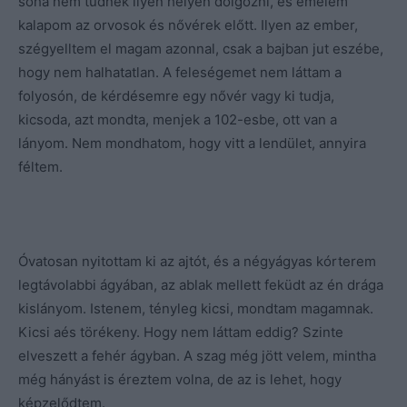
soha nem tudnék ilyen helyen dolgozni, és emelem
kalapom az orvosok és nővérek előtt. Ilyen az ember,
szégyelltem el magam azonnal, csak a bajban jut eszébe,
hogy nem halhatatlan. A feleségemet nem láttam a
folyosón, de kérdésemre egy nővér vagy ki tudja,
kicsoda, azt mondta, menjek a 102-esbe, ott van a
lányom. Nem mondhatom, hogy vitt a lendület, annyira
féltem.
Óvatosan nyitottam ki az ajtót, és a négyágyas kórterem
legtávolabbi ágyában, az ablak mellett feküdt az én drága
kislányom. Istenem, tényleg kicsi, mondtam magamnak.
Kicsi aés törékeny. Hogy nem láttam eddig? Szinte
elveszett a fehér ágyban. A szag még jött velem, mintha
még hányást is éreztem volna, de az is lehet, hogy
képzelődtem.