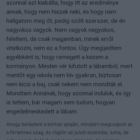
azonnal azt kiabálta, hogy itt az eredménye
annak, hogy nem hiszek neki, és hogy nem
hallgatom meg őt, pedig szólt ezerszer, de én
nagyokos vagyok. Nem vagyok nagyokos,
feleltem, de csak magamban, minek erről
vitatkozni, nem ez a fontos. Úgy megijedtem
egyébként is, hogy remegett a kezem a
kormányon. Minden vér kifutott a lábamból, mert
mentőt egy iskola nem hív gyakran, biztosan
nem kicsi a baj, csak nekem nem mondták el.
Mondtam Annának, hogy azonnal indulok, és így
is tettem, bár magam sem tudom, hogyan
engedelmeskedett a lábam.
Ahogy beléptem a kórház ajtaján, mindjárt megcsapott az
a förtelmes szag, és rögtön az jutott eszembe, soha, de