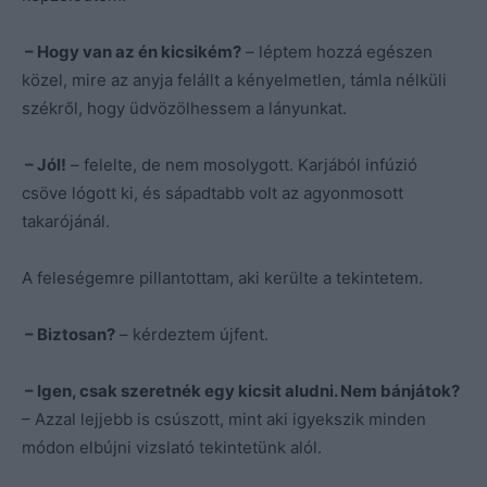
– Hogy van az én kicsikém?
– léptem hozzá egészen
közel, mire az anyja felállt a kényelmetlen, támla nélküli
székről, hogy üdvözölhessem a lányunkat.
– Jól!
– felelte, de nem mosolygott. Karjából infúzió
csöve lógott ki, és sápadtabb volt az agyonmosott
takarójánál.
A feleségemre pillantottam, aki kerülte a tekintetem.
– Biztosan?
– kérdeztem újfent.
– Igen, csak szeretnék egy kicsit aludni. Nem bánjátok?
– Azzal lejjebb is csúszott, mint aki igyekszik minden
módon elbújni vizslató tekintetünk alól.