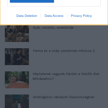
A világ legismertebb ruhái
Data Deletion
Data Access
Privacy Policy
Nyár, nevetés, anekdoták
Panna és a szép szerelmek mítosza 3.
Képtelenek vagyunk felnőni a felnőtt élet
kihívásaihoz?
Altatógázos rablások Olaszországban