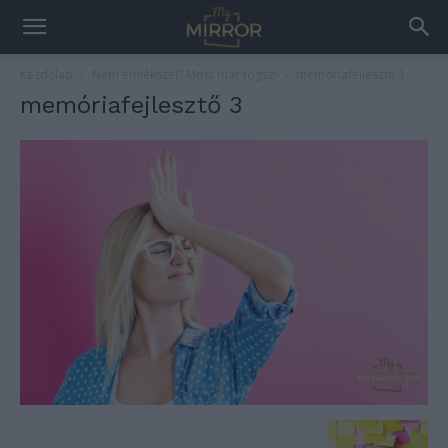
Kezdőlap
Nem emlékszel? Most már fogsz!
memóriafejlesztő 3
memóriafejlesztő 3