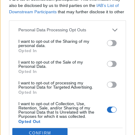
also be disclosed by us to third parties on the
IAB’s List of
Downstream Participants
that may further disclose it to other
third parties.
Pedig szóltam… – Miért nem hiszünk a
Personal Data Processing Opt Outs
nőknek, amikor segítséget kérnek?
I want to opt-out of the Sharing of my
personal data.
Opted In
A legidegesítőbb kifejezések laza
gyűjteménye
I want to opt-out of the Sale of my
Personal Data.
Opted In
Elyna Robbs: Adéle és az örökölt árnyak
I want to opt-out of processing my
Personal Data for Targeted Advertising.
13. rész
Opted In
I want to opt-out of Collection, Use,
Retention, Sale, and/or Sharing of my
Woody Allen megosztó zsenialitása
Personal Data that Is Unrelated with the
Purposes for which it was collected.
Opted Out
CONFIRM