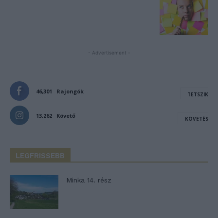
- Advertisement -
46,301
Rajongók
TETSZIK
13,262
Követő
KÖVETÉS
LEGFRISSEBB
Minka 14. rész