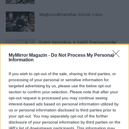
Megbocsáthatatlan bűnök 1.rész
Szent Genovéva, a túlélő Franciaország
jelképe
MyMirror Magazin -
Do Not Process My Personal
Information
Minka 12. rész
If you wish to opt-out of the sale, sharing to third parties, or
processing of your personal or sensitive information for
targeted advertising by us, please use the below opt-out
section to confirm your selection. Please note that after your
Minka 11. rész
opt-out request is processed you may continue seeing
interest-based ads based on personal information utilized by
us or personal information disclosed to third parties prior to
your opt-out. You may separately opt-out of the further
disclosure of your personal information by third parties on the
T. szereti a fiatal lányokat 14. rész
IAB’s list of downstream participants. This information may