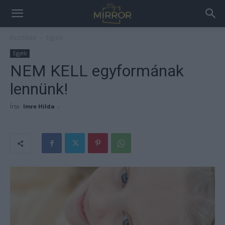
Kezdőlap
Egyéb
Egyéb
NEM KELL egyformának
lennünk!
Írta:
Imre Hilda
-