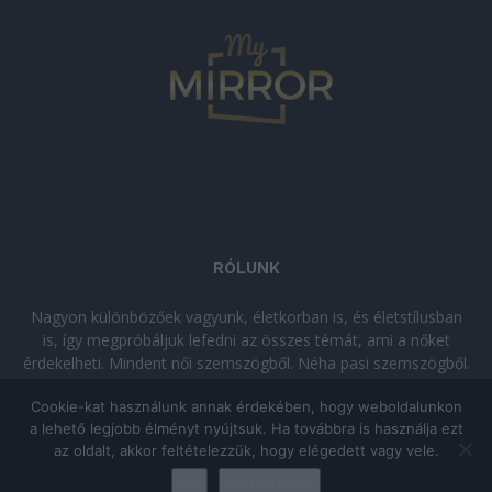
RÓLUNK
Nagyon különbözőek vagyunk, életkorban is, és életstílusban
is, így megpróbáljuk lefedni az összes témát, ami a nőket
érdekelheti. Mindent női szemszögből. Néha pasi szemszögből.
Néha komolyan, néha szórakozva. Olvass minket, ha egy kis
Cookie-kat használunk annak érdekében, hogy weboldalunkon
kikapcsolódásra vágysz!
a lehető legjobb élményt nyújtsuk. Ha továbbra is használja ezt
az oldalt, akkor feltételezzük, hogy elégedett vagy vele.
© Copyright 2026 - mymirror.hu
ADATKEZELÉSI TÁJÉKOZTATÓ
|
Ok
Adatkezelés
Impresszum