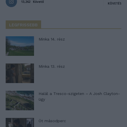
13,262
Követő
KÖVETÉS
LEGFRISSEBB
Minka 14. rész
Minka 13. rész
Halál a Tresco-szigeten – A Josh Clayton-
ügy
Öt másodperc