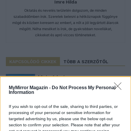
Imre Hilda
Oktatás és nevelés területén dolgozom, de minden
szabadidőmben írok. Szeretek belesni a hétköznapok függönye
mögé és közben keresem az embert, a nőt a jól legyártott álarcok
mögött. Néha meséket is írok, de gyakrabban novellákat,
cikkeket és apró vicces történeteket.
KAPCSOLÓDÓ CIKKEK
TÖBB A SZERZŐTŐL
Minka 14. rész
MyMirror Magazin -
Do Not Process My Personal
Information
Minka 13. rész
If you wish to opt-out of the sale, sharing to third parties, or
processing of your personal or sensitive information for
targeted advertising by us, please use the below opt-out
section to confirm your selection. Please note that after your
opt-out request is processed you may continue seeing