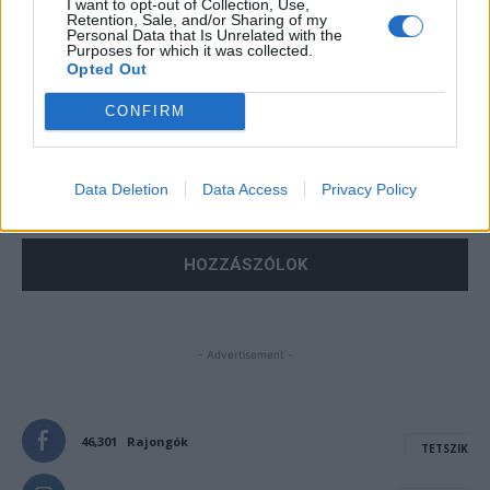
I want to opt-out of Collection, Use,
Retention, Sale, and/or Sharing of my
Personal Data that Is Unrelated with the
Purposes for which it was collected.
Opted Out
CONFIRM
Save my name, email, and website in this browser for the
next time I comment.
Data Deletion
Data Access
Privacy Policy
Notify me of follow-up comments by email.
Notify me of new posts by email.
- Advertisement -
46,301
Rajongók
TETSZIK