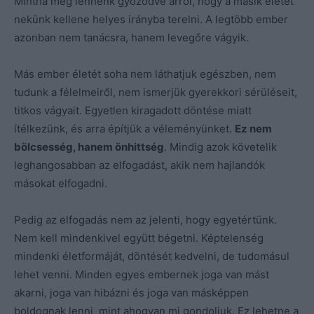
Mintha meg lennénk győződve arról, hogy a másik életét
nekünk kellene helyes irányba terelni. A legtöbb ember
azonban nem tanácsra, hanem levegőre vágyik.
Más ember életét soha nem láthatjuk egészben, nem
tudunk a félelmeiről, nem ismerjük gyerekkori sérüléseit,
titkos vágyait. Egyetlen kiragadott döntése miatt
ítélkezünk, és arra építjük a véleményünket.
Ez nem
bölcsesség, hanem önhittség
. Mindig azok követelik
leghangosabban az elfogadást, akik nem hajlandók
másokat elfogadni.
Pedig az elfogadás nem az jelenti, hogy egyetértünk.
Nem kell mindenkivel együtt bégetni. Képtelenség
mindenki életformáját, döntését kedvelni, de tudomásul
lehet venni. Minden egyes embernek joga van mást
akarni, joga van hibázni és joga van másképpen
boldognak lenni, mint ahogyan mi gondoljuk. Ez lehetne a