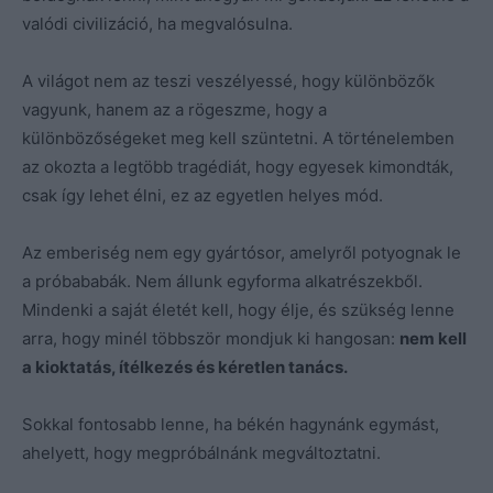
valódi civilizáció, ha megvalósulna.
A világot nem az teszi veszélyessé, hogy különbözők
vagyunk, hanem az a rögeszme, hogy a
különbözőségeket meg kell szüntetni. A történelemben
az okozta a legtöbb tragédiát, hogy egyesek kimondták,
csak így lehet élni, ez az egyetlen helyes mód.
Az emberiség nem egy gyártósor, amelyről potyognak le
a próbababák. Nem állunk egyforma alkatrészekből.
Mindenki a saját életét kell, hogy élje, és szükség lenne
arra, hogy minél többször mondjuk ki hangosan:
nem kell
a kioktatás, ítélkezés és kéretlen tanács.
Sokkal fontosabb lenne, ha békén hagynánk egymást,
ahelyett, hogy megpróbálnánk megváltoztatni.