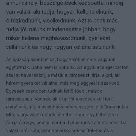
a munkahelyi beszélgetések közepette, mindig
van valaki, aki tudja, hogyan kellene élnünk,
öltözködnünk, viselkednünk. Azt is csak más
tudja jól, nálunk mindenesetre jobban, hogy
mikor kellene megházasodnunk, gyereket
vállalnunk és hogy hogyan kellene szülnünk.
Az igazság azonban az, hogy valóban nem vagyunk
egyformák. Soha nem is voltunk. Az egyik a tengerparton
szeret heverészni, a másik a városokat járja, akad, aki
három gyereket vállalna, más meg eggyel is szenved.
Egyesek csendben tudnak feltöltődni, mások
társaságban. Vannak, akik harmincévesen karriert
csinálnak, míg mások hatvanévesen sem lelik önmagukat.
Mégis úgy viselkedünk, mintha lenne egy láthatatlan
forgatókönyv, amely mentén haladnunk kellene, mert ha
valaki letér róla, azonnal érkeznek az ítéletek és a