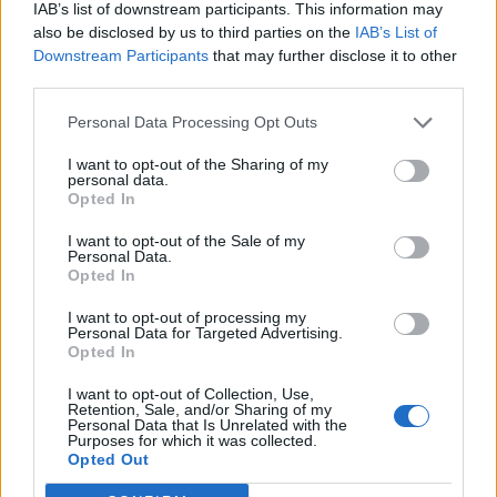
IAB’s list of downstream participants. This information may
T. szereti a fiatal lányokat 14. rész
also be disclosed by us to third parties on the
IAB’s List of
Downstream Participants
that may further disclose it to other
third parties.
Pedig szóltam… – Miért nem hiszünk a
Personal Data Processing Opt Outs
nőknek, amikor segítséget kérnek?
I want to opt-out of the Sharing of my
personal data.
Opted In
A legidegesítőbb kifejezések laza
I want to opt-out of the Sale of my
gyűjteménye
Personal Data.
Opted In
I want to opt-out of processing my
Elyna Robbs: Adéle és az örökölt árnyak
Personal Data for Targeted Advertising.
13. rész
Opted In
I want to opt-out of Collection, Use,
Retention, Sale, and/or Sharing of my
Personal Data that Is Unrelated with the
Woody Allen megosztó zsenialitása
Purposes for which it was collected.
Opted Out