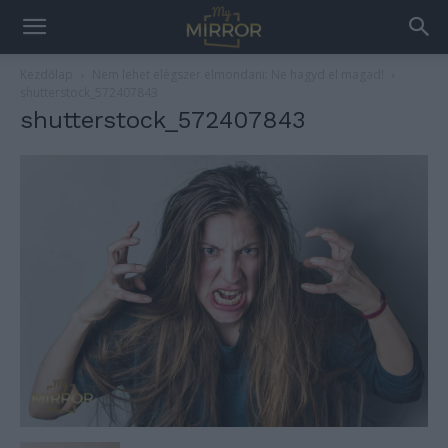
Kezdőlap
Nem lehet elégszer elmondani: Ne hagyd el magad!
shutterstock_572407843
shutterstock_572407843