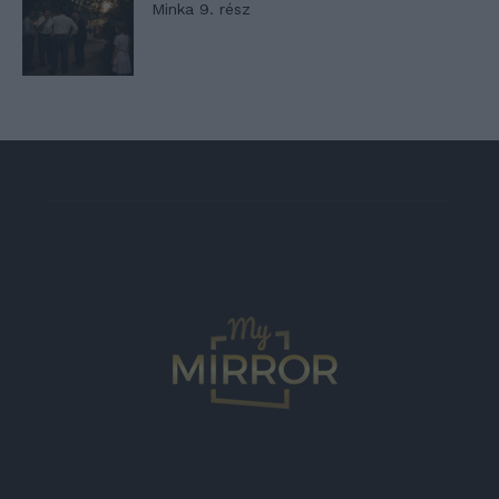
Minka 9. rész