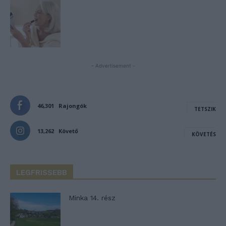
- Advertisement -
46,301
Rajongók
TETSZIK
13,262
Követő
KÖVETÉS
LEGFRISSEBB
Minka 14. rész