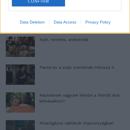
CONFIRM
A világ legismertebb ruhái
Data Deletion
Data Access
Privacy Policy
Nyár, nevetés, anekdoták
Panna és a szép szerelmek mítosza 3.
Képtelenek vagyunk felnőni a felnőtt élet
kihívásaihoz?
Altatógázos rablások Olaszországban