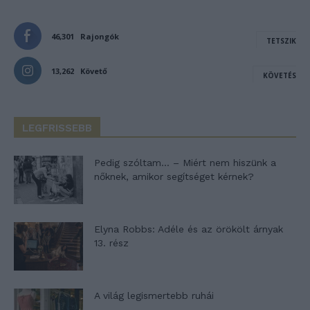
46,301
Rajongók
TETSZIK
13,262
Követő
KÖVETÉS
LEGFRISSEBB
Pedig szóltam… – Miért nem hiszünk a
nőknek, amikor segítséget kérnek?
Elyna Robbs: Adéle és az örökölt árnyak
13. rész
A világ legismertebb ruhái