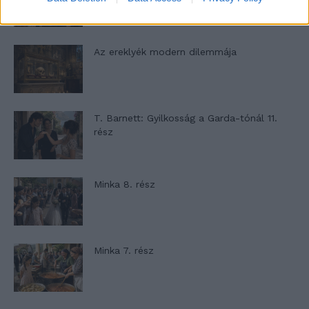
Az ereklyék modern dilemmája
T. Barnett: Gyilkosság a Garda-tónál 11.
rész
Minka 8. rész
Minka 7. rész