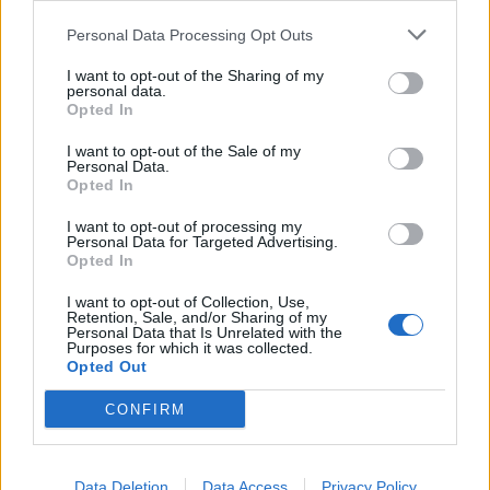
Personal Data Processing Opt Outs
Máltai kaland 7.
I want to opt-out of the Sharing of my
personal data.
Opted In
I want to opt-out of the Sale of my
10 tanács, ha jobban akarod érezni magad
Personal Data.
a hétköznapokban
Opted In
I want to opt-out of processing my
Personal Data for Targeted Advertising.
Egy ház, amely a tengerre és a fényre
Opted In
nyílik – Villa...
I want to opt-out of Collection, Use,
Retention, Sale, and/or Sharing of my
Personal Data that Is Unrelated with the
Purposes for which it was collected.
A családok, akik soha nem hagyták abba
Opted Out
várakozást – Ha egy...
CONFIRM
Panna és a szép szerelmek mítosza 2.
Data Deletion
Data Access
Privacy Policy
rész