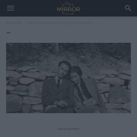
Kezdőlap
Nyolcvan éve halt meg Radnóti Miklós
-
–
- Advertisement -