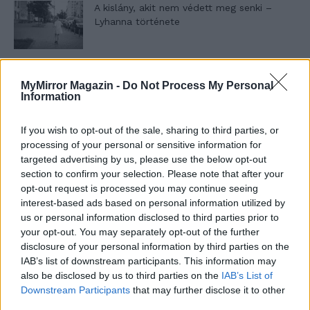
A kislány, akit nem védett meg senki –
Lyhanna története
T. Barnett: Gyilkosság a Garda-tónál 12.
MyMirror Magazin -
Do Not Process My Personal
rész
Information
If you wish to opt-out of the sale, sharing to third parties, or
T. szereti a fiatal lányokat 13. rész
processing of your personal or sensitive information for
targeted advertising by us, please use the below opt-out
section to confirm your selection. Please note that after your
opt-out request is processed you may continue seeing
interest-based ads based on personal information utilized by
Minka 10. rész
us or personal information disclosed to third parties prior to
your opt-out. You may separately opt-out of the further
disclosure of your personal information by third parties on the
IAB’s list of downstream participants. This information may
Minka 9. rész
also be disclosed by us to third parties on the
IAB’s List of
Downstream Participants
that may further disclose it to other
third parties.