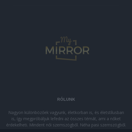
RÓLUNK
Nagyon különbözőek vagyunk, életkorban is, és életstílusban
is, így megpróbáljuk lefedni az összes témát, ami a nőket
érdekelheti. Mindent női szemszögből. Néha pasi szemszögből.
Néha komolyan, néha szórakozva. Olvass minket, ha egy kis