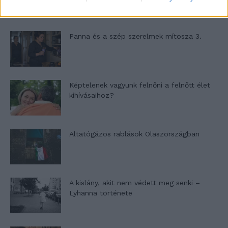
Panna és a szép szerelmek mítosza 3.
Képtelenek vagyunk felnőni a felnőtt élet
kihívásaihoz?
Altatógázos rablások Olaszországban
A kislány, akit nem védett meg senki –
Lyhanna története