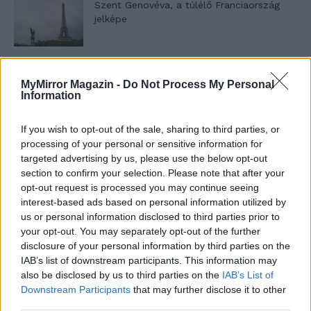
Szent Genovéva, a túlélő Franciaország
jelképe
Minka 12. rész
MyMirror Magazin -
Do Not Process My Personal
Information
If you wish to opt-out of the sale, sharing to third parties, or
Minka 11. rész
processing of your personal or sensitive information for
targeted advertising by us, please use the below opt-out
section to confirm your selection. Please note that after your
opt-out request is processed you may continue seeing
interest-based ads based on personal information utilized by
T. szereti a fiatal lányokat 14. rész
us or personal information disclosed to third parties prior to
your opt-out. You may separately opt-out of the further
disclosure of your personal information by third parties on the
IAB’s list of downstream participants. This information may
Pedig szóltam… – Miért nem hiszünk a
also be disclosed by us to third parties on the
IAB’s List of
nőknek, amikor segítséget kérnek?
Downstream Participants
that may further disclose it to other
third parties.