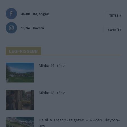
46,301
Rajongók
TETSZIK
13,262
Követő
KÖVETÉS
LEGFRISSEBB
Minka 14. rész
Minka 13. rész
Halál a Tresco-szigeten – A Josh Clayton-
ügy