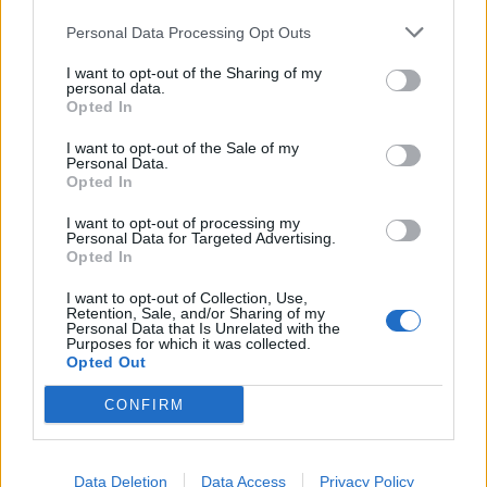
Personal Data Processing Opt Outs
A legidegesítőbb kifejezések laza
gyűjteménye
I want to opt-out of the Sharing of my
personal data.
Opted In
Elyna Robbs: Adéle és az örökölt árnyak
I want to opt-out of the Sale of my
Personal Data.
13. rész
Opted In
I want to opt-out of processing my
Personal Data for Targeted Advertising.
Woody Allen megosztó zsenialitása
Opted In
I want to opt-out of Collection, Use,
Retention, Sale, and/or Sharing of my
Personal Data that Is Unrelated with the
Purposes for which it was collected.
A világ legismertebb ruhái
Opted Out
CONFIRM
Nyár, nevetés, anekdoták
Data Deletion
Data Access
Privacy Policy