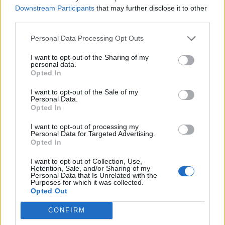
Downstream Participants
that may further disclose it to other
Pedig szóltam… – Miért nem hiszünk a
third parties.
nőknek, amikor segítséget kérnek?
Personal Data Processing Opt Outs
I want to opt-out of the Sharing of my
personal data.
A legidegesítőbb kifejezések laza
Opted In
gyűjteménye
I want to opt-out of the Sale of my
Personal Data.
Opted In
Elyna Robbs: Adéle és az örökölt árnyak
13. rész
I want to opt-out of processing my
Personal Data for Targeted Advertising.
Opted In
I want to opt-out of Collection, Use,
Woody Allen megosztó zsenialitása
Retention, Sale, and/or Sharing of my
Personal Data that Is Unrelated with the
Purposes for which it was collected.
Opted Out
CONFIRM
A világ legismertebb ruhái