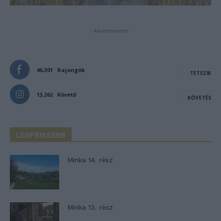
- Advertisement -
46,301
Rajongók
TETSZIK
13,262
Követő
KÖVETÉS
LEGFRISSEBB
Minka 14. rész
Minka 13. rész