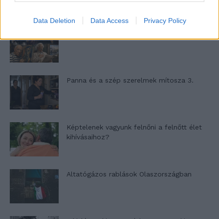
Data Deletion
Data Access
Privacy Policy
Nyár, nevetés, anekdoták
Panna és a szép szerelmek mítosza 3.
Képtelenek vagyunk felnőni a felnőtt élet
kihívásaihoz?
Altatógázos rablások Olaszországban