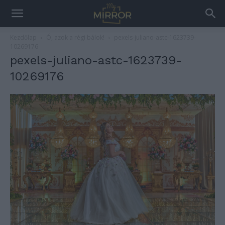
Kezdőlap
Ó, azok a régi bálok!
pexels-juliano-astc-1623739-
10269176
pexels-juliano-astc-1623739-
10269176