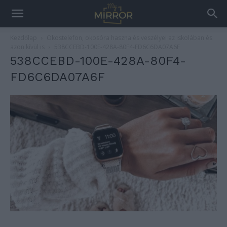
Kezdőlap
Okostelefon, okosóra haszna és veszélyei az iskolában és
azon kívül is
538CCEBD-100E-428A-80F4-FD6C6DA07A6F
538CCEBD-100E-428A-80F4-
FD6C6DA07A6F