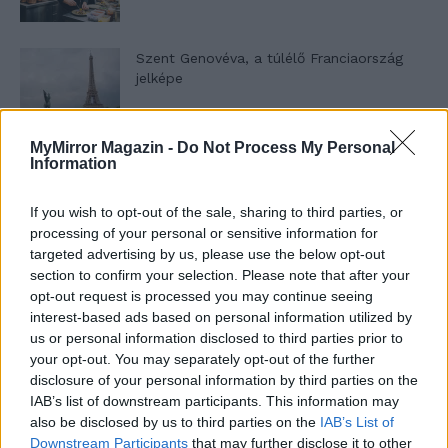
Szent Genovéva, a túlélő Franciaország
jelképe
MyMirror Magazin -
Do Not Process My Personal
Minka 12. rész
Information
If you wish to opt-out of the sale, sharing to third parties, or
processing of your personal or sensitive information for
Minka 11. rész
targeted advertising by us, please use the below opt-out
section to confirm your selection. Please note that after your
opt-out request is processed you may continue seeing
interest-based ads based on personal information utilized by
us or personal information disclosed to third parties prior to
T. szereti a fiatal lányokat 14. rész
your opt-out. You may separately opt-out of the further
disclosure of your personal information by third parties on the
IAB’s list of downstream participants. This information may
also be disclosed by us to third parties on the
IAB’s List of
Pedig szóltam… – Miért nem hiszünk a
Downstream Participants
that may further disclose it to other