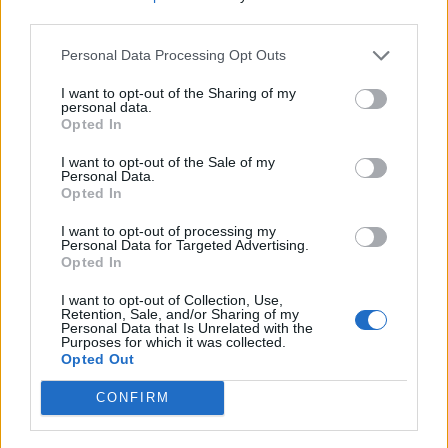
nőknek, amikor segítséget kérnek?
third parties.
Personal Data Processing Opt Outs
A legidegesítőbb kifejezések laza
I want to opt-out of the Sharing of my
personal data.
gyűjteménye
Opted In
I want to opt-out of the Sale of my
Personal Data.
Elyna Robbs: Adéle és az örökölt árnyak
Opted In
13. rész
I want to opt-out of processing my
Personal Data for Targeted Advertising.
Opted In
Woody Allen megosztó zsenialitása
I want to opt-out of Collection, Use,
Retention, Sale, and/or Sharing of my
Personal Data that Is Unrelated with the
Purposes for which it was collected.
Opted Out
A világ legismertebb ruhái
CONFIRM