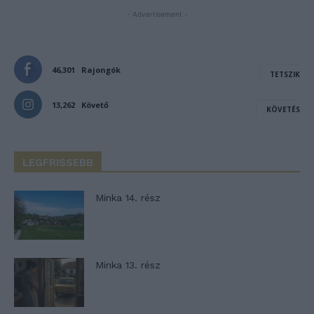
- Advertisement -
46,301
Rajongók
TETSZIK
13,262
Követő
KÖVETÉS
LEGFRISSEBB
Minka 14. rész
Minka 13. rész