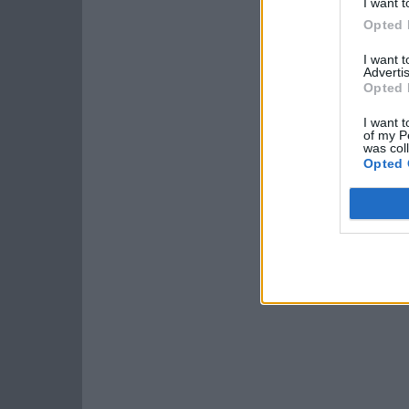
I want t
Opted 
I want 
Advertis
Opted 
I want t
of my P
was col
Opted 