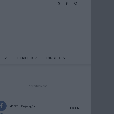
LT
ÖTPERCESEK
ELŐADÁSOK
- Advertisement -
46,301
Rajongók
TETSZIK