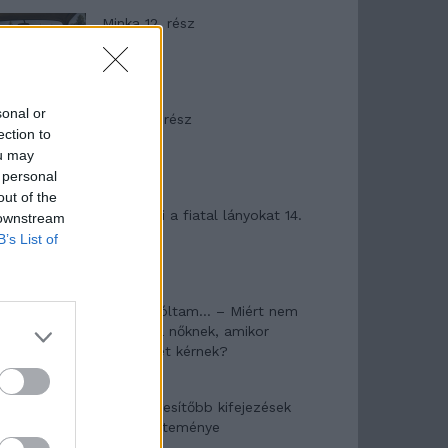
Minka 12. rész
sonal or
Minka 11. rész
ection to
ou may
 personal
out of the
T. szereti a fiatal lányokat 14.
 downstream
rész
B’s List of
Pedig szóltam… – Miért nem
hiszünk a nőknek, amikor
segítséget kérnek?
A legidegesítőbb kifejezések
laza gyűjteménye