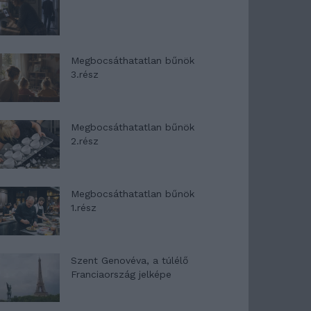
Megbocsáthatatlan bűnök
3.rész
Megbocsáthatatlan bűnök
2.rész
Megbocsáthatatlan bűnök
1.rész
Szent Genovéva, a túlélő
Franciaország jelképe