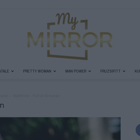
ATALE
PRETTY WOMAN
MAN POWER
FRUZSIFITT
KU
MyMirror
Bond
MyMirror - Pierce Brosnan
an
Magazin