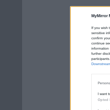
MyMirror 
If you wish 
sensitive in
confirm you
continue se
information 
further disc
participants
Downstream 
Persona
I want t
Opted 