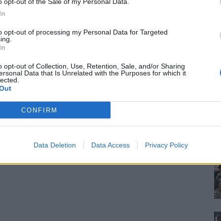
o opt-out of the Sale of my Personal Data.
In
to opt-out of processing my Personal Data for Targeted
ing.
In
o opt-out of Collection, Use, Retention, Sale, and/or Sharing
ersonal Data that Is Unrelated with the Purposes for which it
lected.
Out
CONFIRM
Data Deletion
Data Access
Privacy Policy