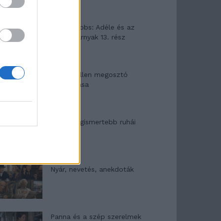
Elyna Robbs: Adéle és az
örökölt árnyak 13. rész
Woody Allen megosztó
zsenialitása
A világ legismertebb ruhái
Nyár, nevetés, anekdoták
Panna és a szép szerelmek