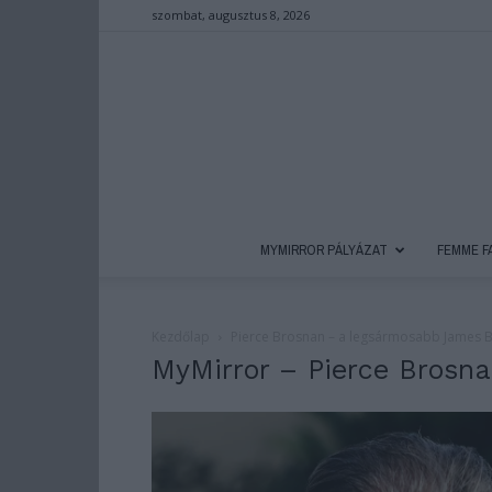
szombat, augusztus 8, 2026
MYMIRROR PÁLYÁZAT
FEMME F
Kezdőlap
Pierce Brosnan – a legsármosabb James 
MyMirror – Pierce Brosn