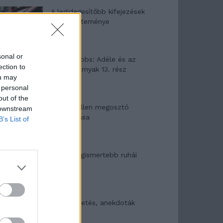
A legidegesítőbb kifejezések
laza gyűjteménye
sonal or
Elyna Robbs: Adéle és az
ection to
örökölt árnyak 13. rész
ou may
 personal
out of the
Woody Allen megosztó
 downstream
zsenialitása
B’s List of
A világ legismertebb ruhái
Nyár, nevetés, anekdoták