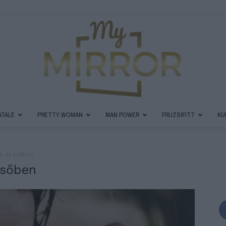
ATALE
PRETTY WOMAN
MAN POWER
FRUZSIFITT
KU
MyMirror
ók az esőben
esőben
Magazin