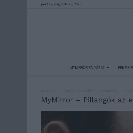
péntek, augusztus 7, 2026
MYMIRROR PÁLYÁZAT
FEMME F
Kezdőlap
Pillangók az esőben
MyMirror - Pillang
MyMirror – Pillangók az 