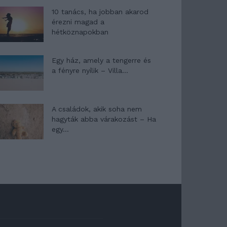
10 tanács, ha jobban akarod
érezni magad a
hétköznapokban
Egy ház, amely a tengerre és
a fényre nyílik – Villa...
A családok, akik soha nem
hagyták abba várakozást – Ha
egy...