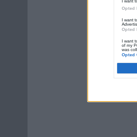
I want t
Opted 
I want 
Advertis
Opted 
I want t
of my P
was col
Opted 