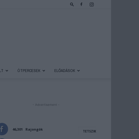
LT
ÖTPERCESEK
ELŐADÁSOK
- Advertisement -
46,301
Rajongók
TETSZIK