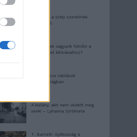
Panna és a szép szerelmek
mítosza 3.
Képtelenek vagyunk felnőni a
felnőtt élet kihívásaihoz?
Altatógázos rablások
Olaszországban
A kislány, akit nem védett meg
senki – Lyhanna története
T. Barnett: Gyilkosság a