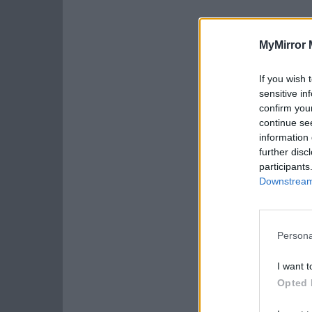
MyMirror 
If you wish 
sensitive in
confirm you
continue se
information 
further disc
participants
Downstream 
Persona
I want t
Opted 