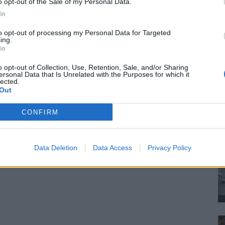
o opt-out of the Sale of my Personal Data.
In
to opt-out of processing my Personal Data for Targeted
ing.
In
o opt-out of Collection, Use, Retention, Sale, and/or Sharing
ersonal Data that Is Unrelated with the Purposes for which it
lected.
Out
CONFIRM
Data Deletion
Data Access
Privacy Policy