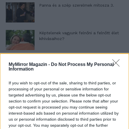
Panna és a szép szerelmek mítosza 3.
Képtelenek vagyunk felnőni a felnőtt élet
kihívásaihoz?
Altatógázos rablások Olaszországban
MyMirror Magazin -
Do Not Process My Personal
Information
If you wish to opt-out of the sale, sharing to third parties, or
A kislány, akit nem védett meg senki –
processing of your personal or sensitive information for
Lyhanna története
targeted advertising by us, please use the below opt-out
section to confirm your selection. Please note that after your
opt-out request is processed you may continue seeing
interest-based ads based on personal information utilized by
T. Barnett: Gyilkosság a Garda-tónál 12.
us or personal information disclosed to third parties prior to
rész
your opt-out. You may separately opt-out of the further