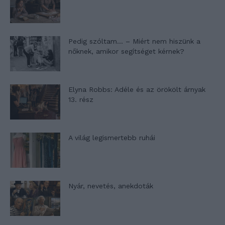
Pedig szóltam… – Miért nem hiszünk a
nőknek, amikor segítséget kérnek?
Elyna Robbs: Adéle és az örökölt árnyak
13. rész
A világ legismertebb ruhái
Nyár, nevetés, anekdoták