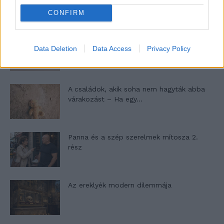
a hétköznapokban
CONFIRM
Egy ház, amely a tengerre és a fényre
Data Deletion
Data Access
Privacy Policy
nyílik – Villa...
A családok, akik soha nem hagyták abba
várakozást – Ha egy...
Panna és a szép szerelmek mítosza 2.
rész
Az ereklyék modern dilemmája