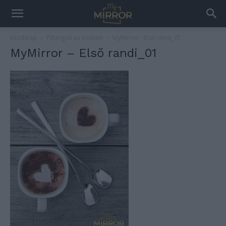
Kezdőlap
Pillangók az esőben
MyMirror - Első randi_01
MyMirror – Első randi_01