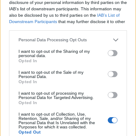
disclosure of your personal information by third parties on the
IAB’s list of downstream participants. This information may
also be disclosed by us to third parties on the
IAB’s List of
T. szereti a fiatal lányokat 13. rész
Downstream Participants
that may further disclose it to other
third parties.
Personal Data Processing Opt Outs
Minka 10. rész
I want to opt-out of the Sharing of my
personal data.
Opted In
I want to opt-out of the Sale of my
Minka 9. rész
Personal Data.
Opted In
I want to opt-out of processing my
Personal Data for Targeted Advertising.
Opted In
Máltai kaland 7.
I want to opt-out of Collection, Use,
Retention, Sale, and/or Sharing of my
Personal Data that Is Unrelated with the
Purposes for which it was collected.
10 tanács, ha jobban akarod érezni magad
Opted Out