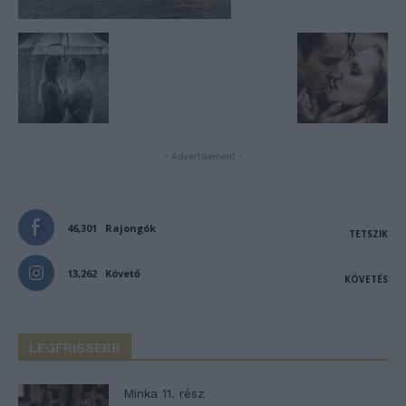
- Advertisement -
46,301
Rajongók
TETSZIK
13,262
Követő
KÖVETÉS
LEGFRISSEBB
Minka 11. rész