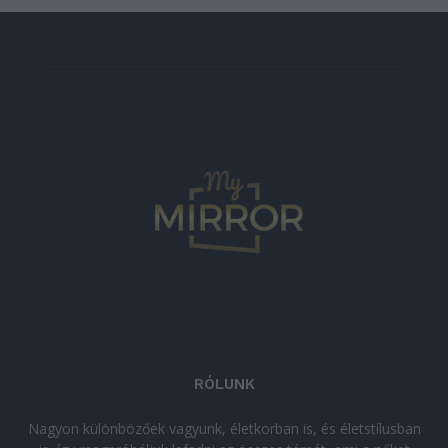
RÓLUNK
Nagyon különbözőek vagyunk, életkorban is, és életstílusban