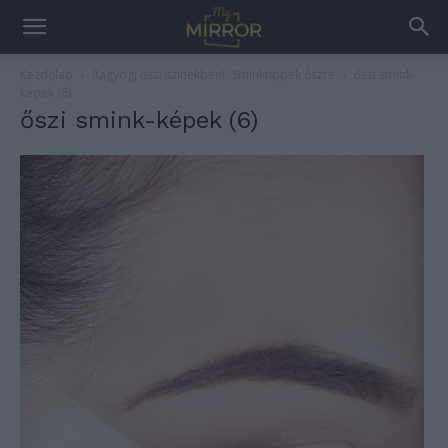
Kezdőlap
Ragyogj őszi színekben!- Sminktippek őszre
őszi smink-
képek (6)
őszi smink-képek (6)