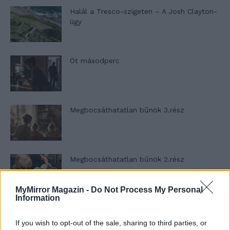
Halál a Tresco-szigeten – A Josh Clayton-
ügy
Öt másodperc
Megbocsáthatatlan bűnök 3.rész
Megbocsáthatatlan bűnök 2.rész
MyMirror Magazin -
Do Not Process My Personal
Information
Megbocsáthatatlan bűnök 1.rész
If you wish to opt-out of the sale, sharing to third parties, or