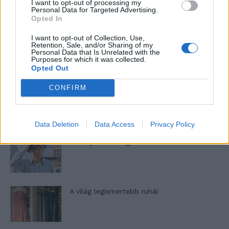
I want to opt-out of processing my
nőknek, amikor segítséget kérnek?
Personal Data for Targeted Advertising.
Opted In
I want to opt-out of Collection, Use,
A legidegesítőbb kifejezések laza
Retention, Sale, and/or Sharing of my
Personal Data that Is Unrelated with the
gyűjteménye
Purposes for which it was collected.
Opted Out
CONFIRM
Elyna Robbs: Adéle és az örökölt árnyak
13. rész
Data Deletion
Data Access
Privacy Policy
Woody Allen megosztó zsenialitása
A világ legismertebb ruhái