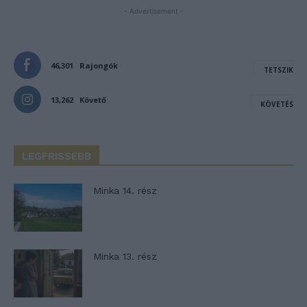
- Advertisement -
46,301
Rajongók
TETSZIK
13,262
Követő
KÖVETÉS
LEGFRISSEBB
Minka 14. rész
Minka 13. rész