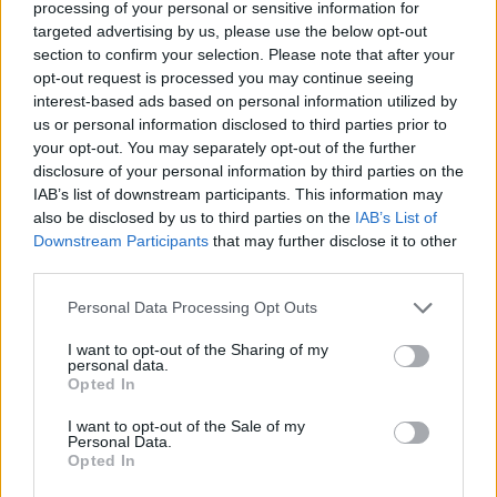
processing of your personal or sensitive information for
targeted advertising by us, please use the below opt-out
section to confirm your selection. Please note that after your
Szent Genovéva, a túlélő Franciaország
opt-out request is processed you may continue seeing
jelképe
interest-based ads based on personal information utilized by
us or personal information disclosed to third parties prior to
your opt-out. You may separately opt-out of the further
Minka 12. rész
disclosure of your personal information by third parties on the
IAB’s list of downstream participants. This information may
also be disclosed by us to third parties on the
IAB’s List of
Downstream Participants
that may further disclose it to other
third parties.
Minka 11. rész
Personal Data Processing Opt Outs
I want to opt-out of the Sharing of my
personal data.
T. szereti a fiatal lányokat 14. rész
Opted In
I want to opt-out of the Sale of my
Personal Data.
Opted In
Pedig szóltam… – Miért nem hiszünk a