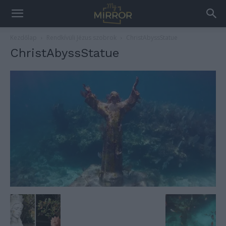
Kezdőlap
Rendkívüli Jézus szobrok
ChristAbyssStatue
ChristAbyssStatue