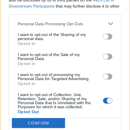
also be disclosed by us to third parties on the
IAB’s List of
Downstream Participants
that may further disclose it to other
third parties.
Pedig szóltam… – Miért nem hiszünk a
nőknek, amikor segítséget kérnek?
Personal Data Processing Opt Outs
I want to opt-out of the Sharing of my
personal data.
A legidegesítőbb kifejezések laza
Opted In
gyűjteménye
I want to opt-out of the Sale of my
Personal Data.
Opted In
Elyna Robbs: Adéle és az örökölt árnyak
I want to opt-out of processing my
13. rész
Personal Data for Targeted Advertising.
Opted In
I want to opt-out of Collection, Use,
Woody Allen megosztó zsenialitása
Retention, Sale, and/or Sharing of my
Personal Data that Is Unrelated with the
Purposes for which it was collected.
Opted Out
CONFIRM
A világ legismertebb ruhái