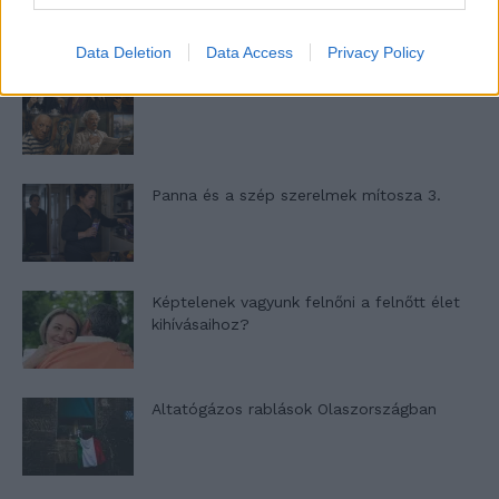
Data Deletion
Data Access
Privacy Policy
Nyár, nevetés, anekdoták
Panna és a szép szerelmek mítosza 3.
Képtelenek vagyunk felnőni a felnőtt élet
kihívásaihoz?
Altatógázos rablások Olaszországban