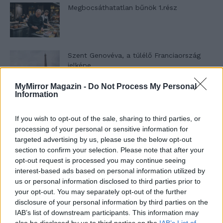
Megbocsáthatatlan bűnök 1.rész
Szent Genovéva, a túlélő Franciaország
jelképe
MyMirror Magazin -
Do Not Process My Personal
Information
Minka 12. rész
If you wish to opt-out of the sale, sharing to third parties, or
processing of your personal or sensitive information for
targeted advertising by us, please use the below opt-out
section to confirm your selection. Please note that after your
Minka 11. rész
opt-out request is processed you may continue seeing
interest-based ads based on personal information utilized by
us or personal information disclosed to third parties prior to
your opt-out. You may separately opt-out of the further
T. szereti a fiatal lányokat 14. rész
disclosure of your personal information by third parties on the
IAB’s list of downstream participants. This information may