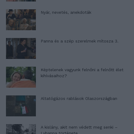
Nyár, nevetés, anekdoták
Panna és a szép szerelmek mítosza 3.
Képtelenek vagyunk felnőni a felnőtt élet
kihívásaihoz?
Altatógázos rablások Olaszországban
A kislány, akit nem védett meg senki –
Lyhanna története