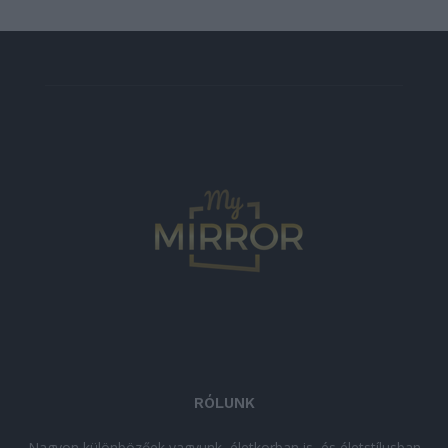
RÓLUNK
Nagyon különbözőek vagyunk, életkorban is, és életstílusban