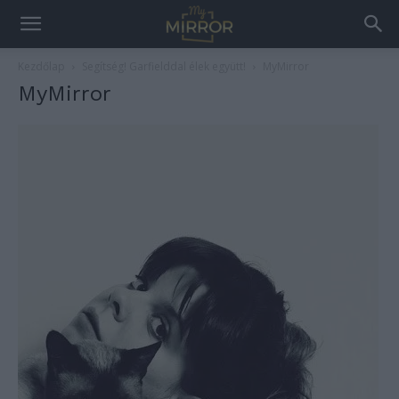
Kezdőlap
Segítség! Garfielddal élek együtt!
MyMirror
MyMirror