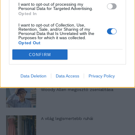
Pedig szóltam… – Miért nem hiszünk a
I want to opt-out of processing my
Personal Data for Targeted Advertising.
nőknek, amikor segítséget kérnek?
Opted In
I want to opt-out of Collection, Use,
Retention, Sale, and/or Sharing of my
A legidegesítőbb kifejezések laza
Personal Data that Is Unrelated with the
Purposes for which it was collected.
gyűjteménye
Opted Out
CONFIRM
Elyna Robbs: Adéle és az örökölt árnyak
13. rész
Data Deletion
Data Access
Privacy Policy
Woody Allen megosztó zsenialitása
A világ legismertebb ruhái