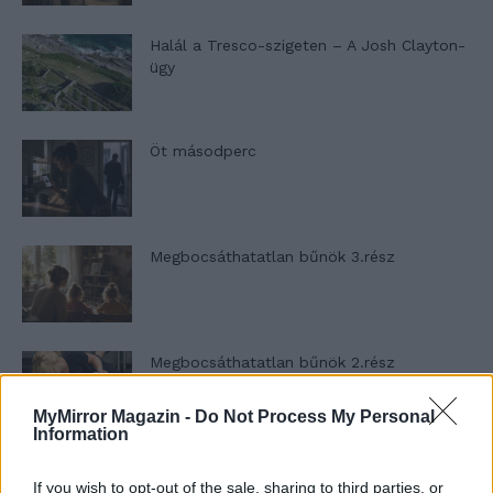
Halál a Tresco-szigeten – A Josh Clayton-
ügy
Öt másodperc
Megbocsáthatatlan bűnök 3.rész
Megbocsáthatatlan bűnök 2.rész
MyMirror Magazin -
Do Not Process My Personal
Information
Megbocsáthatatlan bűnök 1.rész
If you wish to opt-out of the sale, sharing to third parties, or