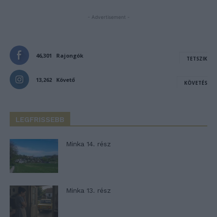
- Advertisement -
46,301
Rajongók
TETSZIK
13,262
Követő
KÖVETÉS
LEGFRISSEBB
Minka 14. rész
Minka 13. rész