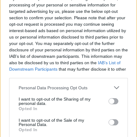
processing of your personal or sensitive information for
targeted advertising by us, please use the below opt-out
section to confirm your selection. Please note that after your
Szent Genovéva, a túlélő Franciaország
opt-out request is processed you may continue seeing
jelképe
interest-based ads based on personal information utilized by
us or personal information disclosed to third parties prior to
your opt-out. You may separately opt-out of the further
disclosure of your personal information by third parties on the
Minka 12. rész
IAB’s list of downstream participants. This information may
also be disclosed by us to third parties on the
IAB’s List of
Downstream Participants
that may further disclose it to other
third parties.
Minka 11. rész
Personal Data Processing Opt Outs
I want to opt-out of the Sharing of my
personal data.
Opted In
T. szereti a fiatal lányokat 14. rész
I want to opt-out of the Sale of my
Personal Data.
Opted In