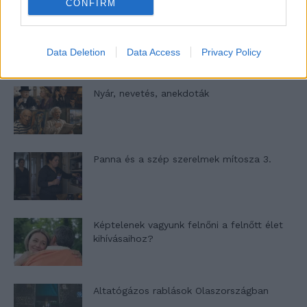
CONFIRM
A világ legismertebb ruhái
Data Deletion
Data Access
Privacy Policy
Nyár, nevetés, anekdoták
Panna és a szép szerelmek mítosza 3.
Képtelenek vagyunk felnőni a felnőtt élet
kihívásaihoz?
Altatógázos rablások Olaszországban