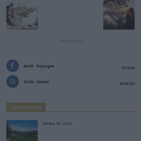
- Advertisement -
46,301
Rajongók
TETSZIK
13,262
Követő
KÖVETÉS
LEGFRISSEBB
Minka 14. rész