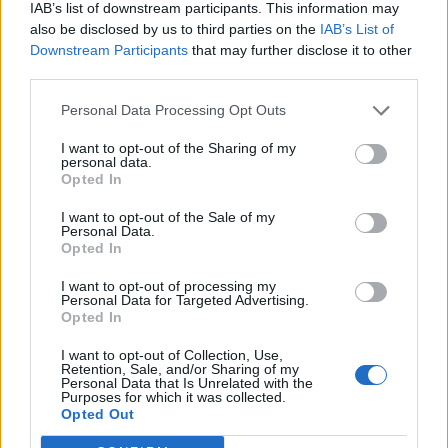
IAB’s list of downstream participants. This information may
T. szereti a fiatal lányokat 14. rész
also be disclosed by us to third parties on the
IAB’s List of
Downstream Participants
that may further disclose it to other
third parties.
Pedig szóltam… – Miért nem hiszünk a
Personal Data Processing Opt Outs
nőknek, amikor segítséget kérnek?
I want to opt-out of the Sharing of my
personal data.
Opted In
A legidegesítőbb kifejezések laza
I want to opt-out of the Sale of my
gyűjteménye
Personal Data.
Opted In
I want to opt-out of processing my
Elyna Robbs: Adéle és az örökölt árnyak
Personal Data for Targeted Advertising.
13. rész
Opted In
I want to opt-out of Collection, Use,
Retention, Sale, and/or Sharing of my
Personal Data that Is Unrelated with the
Woody Allen megosztó zsenialitása
Purposes for which it was collected.
Opted Out