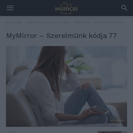
Kezdőlap
Szerelmünk kódja 7. rész
MyMirror - Szerelmünk kódja
77
MyMirror – Szerelmünk kódja 77