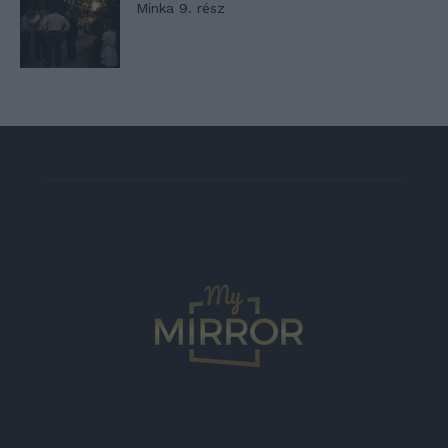
Minka 9. rész