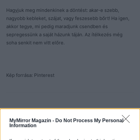
Hagyjuk meg mindenkinek a döntést: akar-e szebb,
nagyobb kebleket, szájat, vagy feszesebb bőrt! Ha igen,
akkor tegye, mi pedig maradjunk csendben és
sepregessünk a saját házunk táján. Az ítélkezés még
soha senkit nem vitt előre.
Kép forrása: Pinterest
MyMirror Magazin -
Do Not Process My Personal
Information