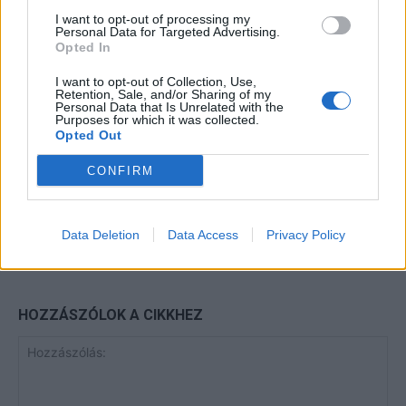
I want to opt-out of processing my
Personal Data for Targeted Advertising.
Opted In
Minka 13. rész
I want to opt-out of Collection, Use,
Retention, Sale, and/or Sharing of my
Personal Data that Is Unrelated with the
Purposes for which it was collected.
Opted Out
Halál a Tresco-szigeten – A Josh
CONFIRM
Clayton-ügy
Data Deletion
Data Access
Privacy Policy
HOZZÁSZÓLOK A CIKKHEZ