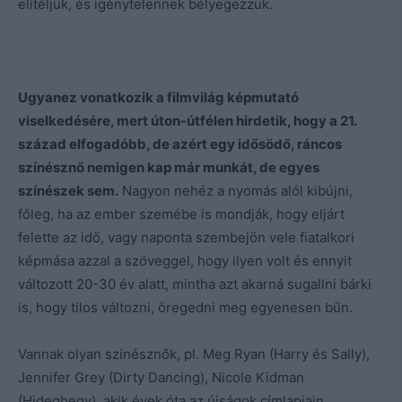
elítéljük, és igénytelennek bélyegezzük.
Ugyanez vonatkozik a filmvilág képmutató
viselkedésére, mert úton-útfélen hirdetik, hogy a 21.
század elfogadóbb, de azért egy idősödő, ráncos
színésznő nemigen kap már munkát, de egyes
színészek sem.
Nagyon nehéz a nyomás alól kibújni,
főleg, ha az ember szemébe is mondják, hogy eljárt
felette az idő, vagy naponta szembejön vele fiatalkori
képmása azzal a szöveggel, hogy ilyen volt és ennyit
változott 20-30 év alatt, mintha azt akarná sugallni bárki
is, hogy tilos változni, öregedni meg egyenesen bűn.
Vannak olyan színésznők, pl. Meg Ryan (Harry és Sally),
Jennifer Grey (Dirty Dancing), Nicole Kidman
(Hideghegy), akik évek óta az újságok címlapjain