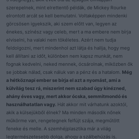
szerepelnek, mint elrettentő példák, de Mickey Rourke
elrontott arcát se kell bemutatni. Voltaképpen mindenki
görcsösen igyekszik, aki szem előtt van, legyen az
énekes, színész vagy celeb, mert a ma embere nem bírja
elviselni, ha valaki nem tökéletes. Azért nem tudja
feldolgozni, mert mindenhol azt látja és hallja, hogy meg
kell állítani az időt, különben nem kapsz munkát, nem
fognak kedvelni, neked mennek, ócsárolnak, miközben ők
se jobbak nálad, csak náluk van a pénz és a hatalom.
Még
a hétköznapi ember se bírja el azt a nyomást, ami a
külvilág tesz rá, miszerint nem szabad úgy kinézned,
ahány éves vagy, mert akkor ócska, semmitmondó és
használhatatlan vagy.
Hát akkor mit várhatunk azoktól,
akik a külsejükből élnek? Ma minden második nőnek
műkörme van, rengetegnek felfújt szája, megműtött
feneke és melle. A szemhéjplasztika már a világ
legtermészetesebb dolga, ahogy a szálbehúzás is.