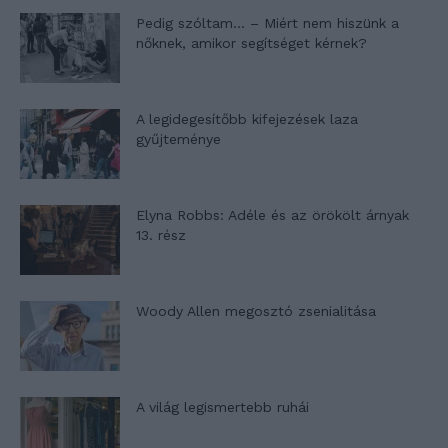
Pedig szóltam… – Miért nem hiszünk a
nőknek, amikor segítséget kérnek?
A legidegesítőbb kifejezések laza
gyűjteménye
Elyna Robbs: Adéle és az örökölt árnyak
13. rész
Woody Allen megosztó zsenialitása
A világ legismertebb ruhái