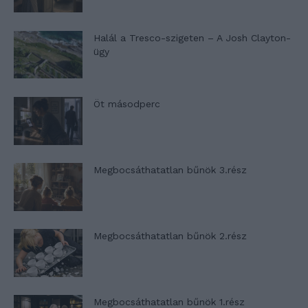
Halál a Tresco-szigeten – A Josh Clayton-
ügy
Öt másodperc
Megbocsáthatatlan bűnök 3.rész
Megbocsáthatatlan bűnök 2.rész
Megbocsáthatatlan bűnök 1.rész