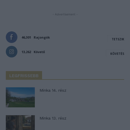
- Advertisement -
46,301
Rajongók
TETSZIK
13,262
Követő
KÖVETÉS
LEGFRISSEBB
Minka 14. rész
Minka 13. rész