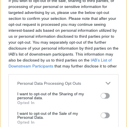
If you wish to opt-out of the sale, sharing to third parties, or
processing of your personal or sensitive information for
targeted advertising by us, please use the below opt-out
section to confirm your selection. Please note that after your
opt-out request is processed you may continue seeing
interest-based ads based on personal information utilized by
us or personal information disclosed to third parties prior to
your opt-out. You may separately opt-out of the further
disclosure of your personal information by third parties on the
Imre Hilda
IAB’s list of downstream participants. This information may
Oktatás és nevelés területén dolgozom, de minden
also be disclosed by us to third parties on the
IAB’s List of
szabadidőmben írok. Szeretek belesni a hétköznapok függönye
Downstream Participants
that may further disclose it to other
mögé és közben keresem az embert, a nőt a jól legyártott álarcok
third parties.
mögött. Néha meséket is írok, de gyakrabban novellákat,
cikkeket és apró vicces történeteket.
Personal Data Processing Opt Outs
I want to opt-out of the Sharing of my
personal data.
Opted In
KAPCSOLÓDÓ CIKKEK
TÖBB A SZERZŐTŐL
I want to opt-out of the Sale of my
Personal Data.
Opted In
Minka 14. rész