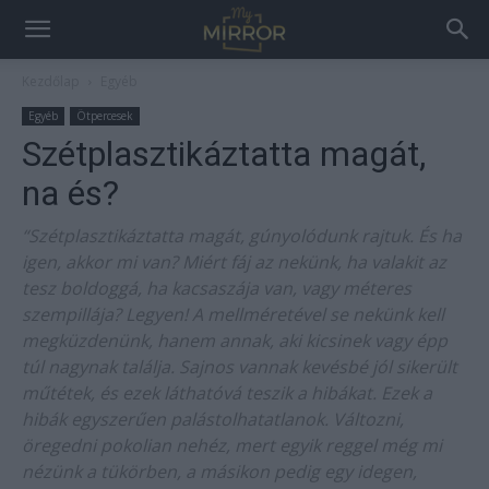
Kezdőlap
Egyéb
Egyéb
Ötpercesek
Szétplasztikáztatta magát,
na és?
“Szétplasztikáztatta magát, gúnyolódunk rajtuk. És ha
igen, akkor mi van? Miért fáj az nekünk, ha valakit az
tesz boldoggá, ha kacsaszája van, vagy méteres
szempillája? Legyen! A mellméretével se nekünk kell
megküzdenünk, hanem annak, aki kicsinek vagy épp
túl nagynak találja. Sajnos vannak kevésbé jól sikerült
műtétek, és ezek láthatóvá teszik a hibákat. Ezek a
hibák egyszerűen palástolhatatlanok. Változni,
öregedni pokolian nehéz, mert egyik reggel még mi
nézünk a tükörben, a másikon pedig egy idegen,