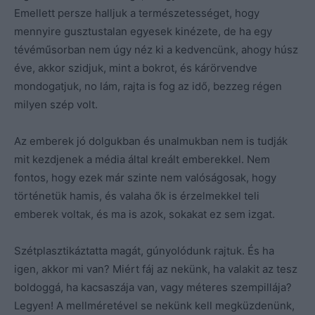
Emellett persze halljuk a természetességet, hogy
mennyire gusztustalan egyesek kinézete, de ha egy
tévéműsorban nem úgy néz ki a kedvencünk, ahogy húsz
éve, akkor szidjuk, mint a bokrot, és kárörvendve
mondogatjuk, no lám, rajta is fog az idő, bezzeg régen
milyen szép volt.
Az emberek jó dolgukban és unalmukban nem is tudják
mit kezdjenek a média által kreált emberekkel. Nem
fontos, hogy ezek már szinte nem valóságosak, hogy
történetük hamis, és valaha ők is érzelmekkel teli
emberek voltak, és ma is azok, sokakat ez sem izgat.
Szétplasztikáztatta magát, gúnyolódunk rajtuk. És ha
igen, akkor mi van? Miért fáj az nekünk, ha valakit az tesz
boldoggá, ha kacsaszája van, vagy méteres szempillája?
Legyen! A mellméretével se nekünk kell megküzdenünk,