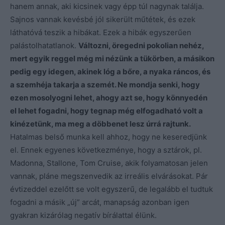
hanem annak, aki kicsinek vagy épp túl nagynak találja.
Sajnos vannak kevésbé jól sikerült műtétek, és ezek
láthatóvá teszik a hibákat. Ezek a hibák egyszerűen
palástolhatatlanok.
Változni, öregedni pokolian nehéz,
mert egyik reggel még mi nézünk a tükörben, a másikon
pedig egy idegen, akinek lóg a bőre, a nyaka ráncos, és
a szemhéja takarja a szemét. Ne mondja senki, hogy
ezen mosolyogni lehet, ahogy azt se, hogy könnyedén
el lehet fogadni, hogy tegnap még elfogadható volt a
kinézetünk, ma meg a döbbenet lesz úrrá rajtunk.
Hatalmas belső munka kell ahhoz, hogy ne keseredjünk
el. Ennek egyenes következménye, hogy a sztárok, pl.
Madonna, Stallone, Tom Cruise, akik folyamatosan jelen
vannak, pláne megszenvedik az irreális elvárásokat. Pár
évtizeddel ezelőtt se volt egyszerű, de legalább el tudtuk
fogadni a másik „új” arcát, manapság azonban igen
gyakran kizárólag negatív bírálattal élünk.