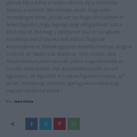
akinek lóg a bőre, a nyaka ráncos, és a szemhéja
takarja a szemét. Ne mondja senki, hogy ezen
mosolyogni lehet, ahogy azt se, hogy könnyedén el
lehet fogadni, hogy tegnap még elfogadható volt a
kinézetünk, ma meg a döbbenet lesz úrrá rajtunk.
Hatalmas belső munka kell ahhoz, hogy ne
keseredjünk el. Ennek egyenes következménye, hogy a
sztárok, pl. Madonna, Stallone, Tom Cruise, akik
folyamatosan jelen vannak, pláne megszenvedik az
irreális elvárásokat. Pár évtizeddel ezelőtt se volt
egyszerű, de legalább el tudtuk fogadni a másik „új”
arcát, manapság azonban igen gyakran kizárólag
negatív bírálattal élünk.”
Írta:
Imre Hilda
-