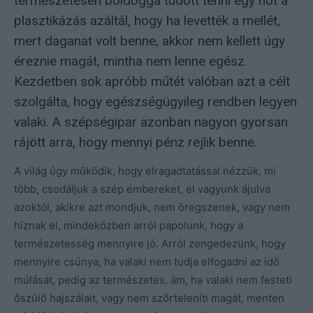
természetesen boldoggá tudott tenni egy nőt a
plasztikázás azáltál, hogy ha levették a mellét,
mert daganat volt benne, akkor nem kellett úgy
éreznie magát, mintha nem lenne egész.
Kezdetben sok apróbb műtét valóban azt a célt
szolgálta, hogy egészségügyileg rendben legyen
valaki. A szépségipar azonban nagyon gyorsan
rájött arra, hogy mennyi pénz rejlik benne.
A világ úgy működik, hogy elragadtatással nézzük, mi
több, csodáljuk a szép embereket, el vagyunk ájulva
azoktól, akikre azt mondjuk, nem öregszenek, vagy nem
híznak el, mindeközben arról papolunk, hogy a
természetesség mennyire jó. Arról zengedezünk, hogy
mennyire csúnya, ha valaki nem tudja elfogadni az idő
múlását, pedig az természetes, ám, ha valaki nem festeti
őszülő hajszálait, vagy nem szőrteleníti magát, menten